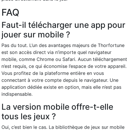
FAQ
Faut-il télécharger une app pour
jouer sur mobile ?
Pas du tout. L’un des avantages majeurs de Thorfortune
est son accès direct via n’importe quel navigateur
mobile, comme Chrome ou Safari. Aucun téléchargement
n’est requis, ce qui économise l’espace de votre appareil.
Vous profitez de la plateforme entière en vous
connectant à votre compte depuis le navigateur. Une
application dédiée existe en option, mais elle n’est pas
indispensable.
La version mobile offre-t-elle
tous les jeux ?
Oui, c’est bien le cas. La bibliothèque de jeux sur mobile