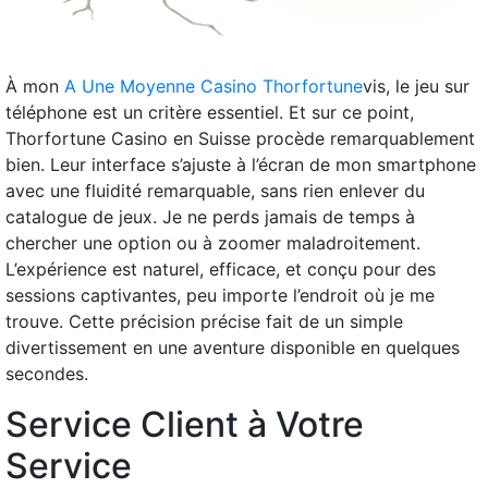
À mon
A Une Moyenne Casino Thorfortune
vis, le jeu sur
téléphone est un critère essentiel. Et sur ce point,
Thorfortune Casino en Suisse procède remarquablement
bien. Leur interface s’ajuste à l’écran de mon smartphone
avec une fluidité remarquable, sans rien enlever du
catalogue de jeux. Je ne perds jamais de temps à
chercher une option ou à zoomer maladroitement.
L’expérience est naturel, efficace, et conçu pour des
sessions captivantes, peu importe l’endroit où je me
trouve. Cette précision précise fait de un simple
divertissement en une aventure disponible en quelques
secondes.
Service Client à Votre
Service