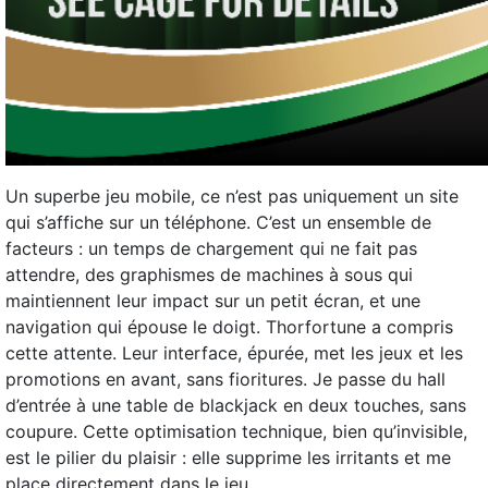
Un superbe jeu mobile, ce n’est pas uniquement un site
qui s’affiche sur un téléphone. C’est un ensemble de
facteurs : un temps de chargement qui ne fait pas
attendre, des graphismes de machines à sous qui
maintiennent leur impact sur un petit écran, et une
navigation qui épouse le doigt. Thorfortune a compris
cette attente. Leur interface, épurée, met les jeux et les
promotions en avant, sans fioritures. Je passe du hall
d’entrée à une table de blackjack en deux touches, sans
coupure. Cette optimisation technique, bien qu’invisible,
est le pilier du plaisir : elle supprime les irritants et me
place directement dans le jeu.