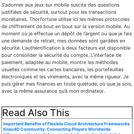
S’adonner aux jeux sur mobile suscite des questions
justifiées de sécurité, surtout pour les transactions
monétaires. Thorfortune utilise ici les mêmes protocoles
de chiffrement de bout en bout sur la version mobile. Au
moment où je effectue un dépôt de l’argent ou que je fais
une demande de retrait, mes données sont gardées en
sécurité. L’authentification à deux facteurs est disponible
pour consolider la sécurité du compte. L’interface de
paiement, adaptée au mobile, montre les méthodes
usuelles comme les cartes bancaires, les portefeuilles
électroniques et les virements, avec la même rigueur. Je
puis gérer mes finances en toute quiétude, où que je sois,
avec la même assurance qu’à mon ordinateur.
Read Also This
Important Benefits of Flexible Cloud Architecture Frameworks
Kilau4D Community: Connecting Players Worldwide