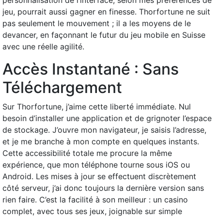
jeu, pourrait aussi gagner en finesse. Thorfortune ne suit
pas seulement le mouvement ; il a les moyens de le
devancer, en façonnant le futur du jeu mobile en Suisse
avec une réelle agilité.
Accès Instantané : Sans
Téléchargement
Sur Thorfortune, j’aime cette liberté immédiate. Nul
besoin d’installer une application et de grignoter l’espace
de stockage. J’ouvre mon navigateur, je saisis l’adresse,
et je me branche à mon compte en quelques instants.
Cette accessibilité totale me procure la même
expérience, que mon téléphone tourne sous iOS ou
Android. Les mises à jour se effectuent discrètement
côté serveur, j’ai donc toujours la dernière version sans
rien faire. C’est la facilité à son meilleur : un casino
complet, avec tous ses jeux, joignable sur simple