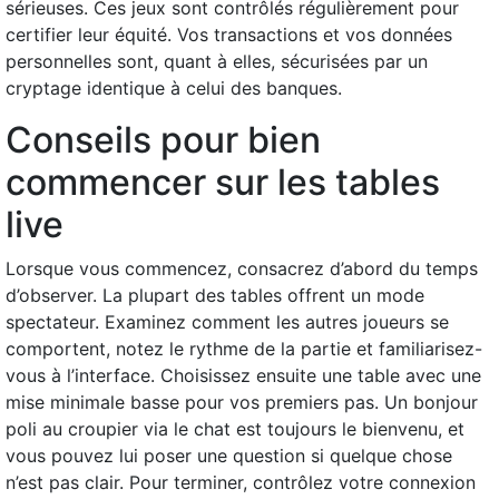
sérieuses. Ces jeux sont contrôlés régulièrement pour
certifier leur équité. Vos transactions et vos données
personnelles sont, quant à elles, sécurisées par un
cryptage identique à celui des banques.
Conseils pour bien
commencer sur les tables
live
Lorsque vous commencez, consacrez d’abord du temps
d’observer. La plupart des tables offrent un mode
spectateur. Examinez comment les autres joueurs se
comportent, notez le rythme de la partie et familiarisez-
vous à l’interface. Choisissez ensuite une table avec une
mise minimale basse pour vos premiers pas. Un bonjour
poli au croupier via le chat est toujours le bienvenu, et
vous pouvez lui poser une question si quelque chose
n’est pas clair. Pour terminer, contrôlez votre connexion