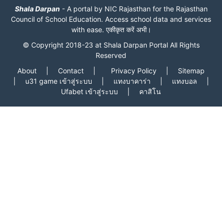
Shala Darpan
- A portal by NIC Rajasthan for the Rajasthan
Council of School Education. Access school data and services
with ease. एकीकृत करें अभी।
© Copyright 2018-23 at Shala Darpan Portal All Rights
Reserved
About
|
Contact
|
Privacy Policy
|
Sitemap
|
u31 game เข้าสู่ระบบ
|
แทงบาคาร่า
|
แทงบอล
|
Ufabet เข้าสู่ระบบ
|
คาสิโน