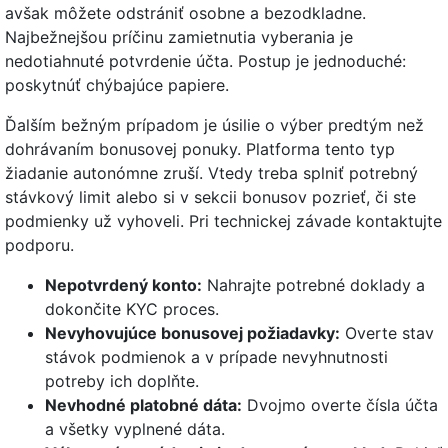
avšak môžete odstrániť osobne a bezodkladne.
Najbežnejšou príčinu zamietnutia vyberania je
nedotiahnuté potvrdenie účta. Postup je jednoduché:
poskytnúť chýbajúce papiere.
Ďalším bežným prípadom je úsilie o výber predtým než
dohrávaním bonusovej ponuky. Platforma tento typ
žiadanie autonómne zruší. Vtedy treba splniť potrebný
stávkový limit alebo si v sekcii bonusov pozrieť, či ste
podmienky už vyhoveli. Pri technickej závade kontaktujte
podporu.
Nepotvrdený konto:
Nahrajte potrebné doklady a
dokončite KYC proces.
Nevyhovujúce bonusovej požiadavky:
Overte stav
stávok podmienok a v prípade nevyhnutnosti
potreby ich doplňte.
Nevhodné platobné dáta:
Dvojmo overte čísla účta
a všetky vyplnené dáta.