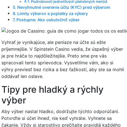
Podrobnosti jednotlivých platobných metód
Nevyhnutné overenie účtu (KYC) pred výberom
Limity výberov a poplatky za výbery
Postupne: Ako uskutočniť výber
Vyhrať je vynikajúce, ale peniaze na účte sú ešte
príjemnejšie. V Spinstein Casino vedia, že úspešný výber
je pre hráča to najdôležitejšie. Preto sme pre vás
spracovali tento sprievodca. Vysvetlíme vám, ako si
výhry previesť bez rizika a bez ťažkostí, aby ste sa mohli
oddávať len oslave.
Tipy pre hladký a rýchly
výber
Aby výber nastal hladko, dodržujte týchto odporúčaní.
Potvrďte si účet ihneď, nie keď vyhráte. Vyhnete sa
čakanie. Vždy si starostlivo prečítajte pravidlá každého