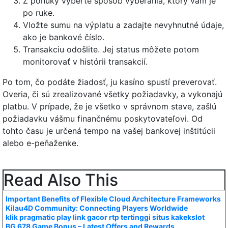
Z ponuky vyberte spôsob vyberania, ktorý vám je
po ruke.
Vložte sumu na výplatu a zadajte nevyhnutné údaje,
ako je bankové číslo.
Transakciu odošlite. Jej status môžete potom
monitorovať v histórii transakcií.
Po tom, čo podáte žiadosť, ju kasíno spustí preverovať.
Overia, či sú zrealizované všetky požiadavky, a vykonajú
platbu. V prípade, že je všetko v správnom stave, zašlú
požiadavku vášmu finančnému poskytovateľovi. Od
tohto času je určená tempo na vašej bankovej inštitúcii
alebo e-peňaženke.
Read Also This
Important Benefits of Flexible Cloud Architecture Frameworks
Kilau4D Community: Connecting Players Worldwide
klik pragmatic play link gacor rtp tertinggi situs kakekslot
BG 678 Game Bonus – Latest Offers and Rewards