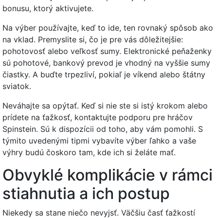
bonusu, ktorý aktivujete.
Na výber používajte, keď to ide, ten rovnaký spôsob ako
na vklad. Premyslite si, čo je pre vás dôležitejšie:
pohotovosť alebo veľkosť sumy. Elektronické peňaženky
sú pohotové, bankový prevod je vhodný na vyššie sumy
čiastky. A buďte trpezliví, pokiaľ je víkend alebo štátny
sviatok.
Neváhajte sa opýtať. Keď si nie ste si istý krokom alebo
prídete na ťažkosť, kontaktujte podporu pre hráčov
Spinstein. Sú k dispozícii od toho, aby vám pomohli. S
týmito uvedenými tipmi vybavíte výber ľahko a vaše
výhry budú čoskoro tam, kde ich si želáte mať.
Obvyklé komplikácie v rámci
stiahnutia a ich postup
Niekedy sa stane niečo nevyjsť. Väčšiu časť ťažkostí