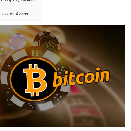
icaz de Avisos