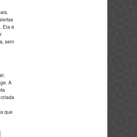
ais.
lertas
. Ela é
r
ta, sem
el.
nge. A
eta
 criada
ta que
l