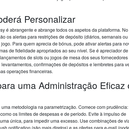
oderá Personalizar
nsy é abrangente e abrange todos os aspetos da plataforma. No
são os alertas para restrições de depósito (diários, semanais ou
e jogo. Para quem aprecia de bónus, pode ativar alertas para n
amas de fidelidade apropriados ao seu nível. Se é apreciador de
 lançamentos de slots ou jogos de mesa dos seus fornecedores
 levantamentos, confirmações de depósitos e lembretes para ver
nas operações financeiras.
ara uma Administração Eficaz
dote uma metodologia na parametrização. Comece com prudência:
, como os limites de despesas e de período. Evite à impulso de
 uma única, para impedir uma excesso. Use combinações de via
sh notification (são mais diretos) e as ofertas para e-mail (pod