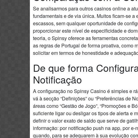
Se analisarmos para outros casinos online a atu
fundamentais e de via única. Muitos ficam-se a 
escassos, sem qualquer oportunidade de configu
proporcionar este nível de especificidade e dom
teoria, o Spinsy oferece as ferramentas concreta
as regras de Portugal de forma proativa, como
solicitar em termos de honestidade e adequação 
De que forma Configura
Notificação
A configuração no Spinsy Casino é simples e ráp
vá à secção “Definições” ou “Preferências de No
áreas como “Gestão de Jogo”, “Promoções e Bón
suficiente ligar ou desligar os tipos de alerta 
definir o valor exato de saldo que serve de ga
informação: por notificação push na app, por e-
quando, para se adequarem à sua evolução com