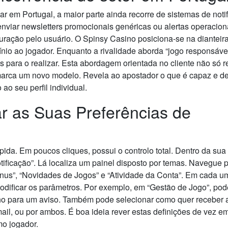
ar em Portugal, a maior parte ainda recorre de sistemas de noti
enviar newsletters promocionais genéricas ou alertas operacion
ração pelo usuário. O Spinsy Casino posiciona-se na dianteir
ínio ao jogador. Enquanto a rivalidade aborda “jogo responsáve
s para o realizar. Esta abordagem orientada no cliente não só r
 marca um novo modelo. Revela ao apostador o que é capaz e d
ao seu perfil individual.
r as Suas Preferências de
ida. Em poucos cliques, possui o controlo total. Dentro da sua 
tificação”. Lá localiza um painel disposto por temas. Navegue 
us”, “Novidades de Jogos” e “Atividade da Conta”. Em cada u
e modificar os parâmetros. Por exemplo, em “Gestão de Jogo”, pod
tilho para um aviso. Também pode selecionar como quer receber 
mail, ou por ambos. É boa ideia rever estas definições de vez e
o jogador.