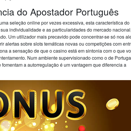
ência do Apostador Português
uma seleção online por vezes excessiva, esta característica do
sua individualidade e as particularidades do mercado nacional
do. Um utilizador mais precavido pode concentrar-se só nos al
rir alertas sobre slots temáticas novas ou competições com ent
iona a sensação de que o casino está em sintonia com o que v
contentamento. Num ambiente supervisionado como o de Portuga
que fomentam a autorregulação é um vantagem que diferencia a