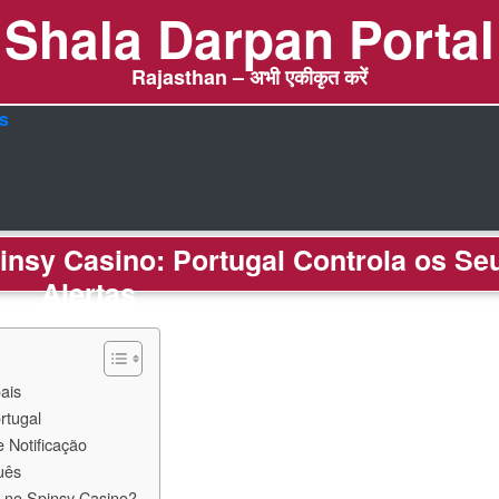
Shala Darpan Portal
Rajasthan – अभी एकीकृत करें
s
insy Casino: Portugal Controla os Se
Alertas
ais
rtugal
 Notificação
uês
 no Spinsy Casino?