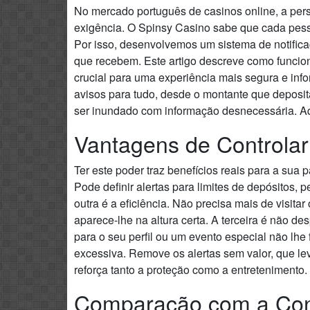
No mercado português de casinos online, a per
exigência. O Spinsy Casino sabe que cada pesso
Por isso, desenvolvemos um sistema de notifica
que recebem. Este artigo descreve como funcion
crucial para uma experiência mais segura e inf
avisos para tudo, desde o montante que deposit
ser inundado com informação desnecessária. A
Vantagens de Controlar
Ter este poder traz benefícios reais para a sua
Pode definir alertas para limites de depósitos, 
outra é a eficiência. Não precisa mais de visita
aparece-lhe na altura certa. A terceira é não d
para o seu perfil ou um evento especial não lh
excessiva. Remove os alertas sem valor, que 
reforça tanto a proteção como a entretenimento.
Comparação com a Conc