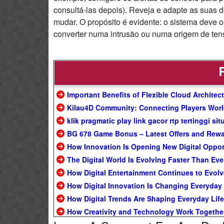
consultá-las depois). Reveja e adapte as suas d
mudar. O propósito é evidente: o sistema deve 
converter numa intrusão ou numa origem de ten
Important Benefits of Flexible Cloud Archite
Kilau4D Community: Connecting Players Wor
klik pragmatic play link gacor rtp tertinggi si
BG 678 Game Bonus – Latest Offers and Rew
How Innovation Is Opening New Digital Oppor
The Digital World Is Evolving Faster Than Eve
How Digital Entertainment Continues to Evolv
How Digital Innovation Is Changing Everyday
How Digital Trends Are Shaping Everyday Life
How Creativity and Technology Work Togethe