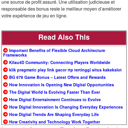
une source de profit assuré. Une utilisation judicieuse et
responsable des bonus reste le meilleur moyen d’améliorer
votre expérience de jeu en ligne.
Read Also This
Important Benefits of Flexible Cloud Architecture
Frameworks
Kilau4D Community: Connecting Players Worldwide
klik pragmatic play link gacor rtp tertinggi situs kakekslot
BG 678 Game Bonus – Latest Offers and Rewards
How Innovation Is Opening New Digital Opportunities
The Digital World Is Evolving Faster Than Ever
How Digital Entertainment Continues to Evolve
How Digital Innovation Is Changing Everyday Experiences
How Digital Trends Are Shaping Everyday Life
How Creativity and Technology Work Together