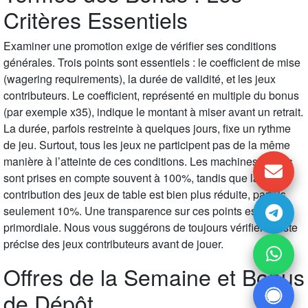
Critères Essentiels
Examiner une promotion exige de vérifier ses conditions
générales. Trois points sont essentiels : le coefficient de mise
(wagering requirements), la durée de validité, et les jeux
contributeurs. Le coefficient, représenté en multiple du bonus
(par exemple x35), indique le montant à miser avant un retrait.
La durée, parfois restreinte à quelques jours, fixe un rythme
de jeu. Surtout, tous les jeux ne participent pas de la même
manière à l’atteinte de ces conditions. Les machines à sous
sont prises en compte souvent à 100%, tandis que la
contribution des jeux de table est bien plus réduite, parfois
seulement 10%. Une transparence sur ces points est
primordiale. Nous vous suggérons de toujours vérifier la liste
précise des jeux contributeurs avant de jouer.
Offres de la Semaine et Bonus
de Dépôt