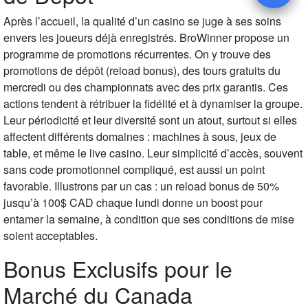
Après l’accueil, la qualité d’un casino se juge à ses soins
envers les joueurs déjà enregistrés. BroWinner propose un
programme de promotions récurrentes. On y trouve des
promotions de dépôt (reload bonus), des tours gratuits du
mercredi ou des championnats avec des prix garantis. Ces
actions tendent à rétribuer la fidélité et à dynamiser la groupe.
Leur périodicité et leur diversité sont un atout, surtout si elles
affectent différents domaines : machines à sous, jeux de
table, et même le live casino. Leur simplicité d’accès, souvent
sans code promotionnel compliqué, est aussi un point
favorable. Illustrons par un cas : un reload bonus de 50%
jusqu’à 100$ CAD chaque lundi donne un boost pour
entamer la semaine, à condition que ses conditions de mise
soient acceptables.
Bonus Exclusifs pour le
Marché du Canada