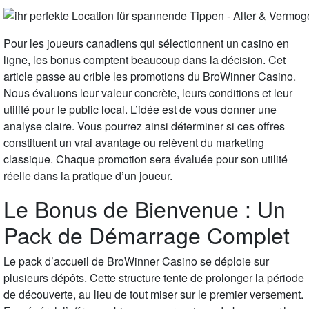
Pour les joueurs canadiens qui sélectionnent un casino en
ligne, les bonus comptent beaucoup dans la décision. Cet
article passe au crible les promotions du BroWinner Casino.
Nous évaluons leur valeur concrète, leurs conditions et leur
utilité pour le public local. L’idée est de vous donner une
analyse claire. Vous pourrez ainsi déterminer si ces offres
constituent un vrai avantage ou relèvent du marketing
classique. Chaque promotion sera évaluée pour son utilité
réelle dans la pratique d’un joueur.
Le Bonus de Bienvenue : Un
Pack de Démarrage Complet
Le pack d’accueil de BroWinner Casino se déploie sur
plusieurs dépôts. Cette structure tente de prolonger la période
de découverte, au lieu de tout miser sur le premier versement.