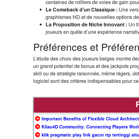
centaines de milliers de voies de gain po
Le Comeback d’un Classique :
Une versi
graphismes HD et de nouvelles options de 
La Proposition de Niche Innovant :
Un ti
joueurs en quête d’une expérience narrativ
Préférences et Préfére
L’étude des choix des joueurs belges montre des 
un grand potentiel de bonus et des jackpots progr
skill ou de stratégie raisonnée, même légers, obt
logiciel sont des critères indispensables pour c
Important Benefits of Flexible Cloud Archite
Kilau4D Community: Connecting Players Wor
klik pragmatic play link gacor rtp tertinggi si