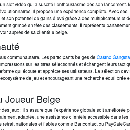
est un slot vidéo qui a suscité l’enthousiasme dès son lancement. 
révolutionnaires, il propose une expérience complète. Avec ses
et son potentiel de gains élevé grâce à des multiplicateurs et d
dement grimpé en tête des classements. Il représente parfaitemen
oir auprès de sa clientèle belge.
nauté
ous communautaire. Les participants belges de
Casino Gangsta
impressions sur les titres sélectionnés et échangent leurs tactiq
forme qui écoute et apprécie ses utilisateurs. La sélection dev
 l’écosystème de jeu et encourageant une recherche équilibrée e
cu Joueur Belge
des jeux ; il s’assure que l’expérience globale soit améliorée p
otalement adaptée, une assistance clientèle accessible dans les
de retrait nationales et fiables comme Bancontact ou PaySafeCa