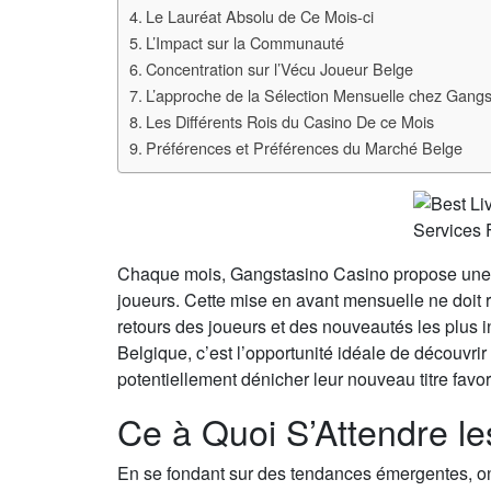
Le Lauréat Absolu de Ce Mois-ci
L’Impact sur la Communauté
Concentration sur l’Vécu Joueur Belge
L’approche de la Sélection Mensuelle chez Gangs
Les Différents Rois du Casino De ce Mois
Préférences et Préférences du Marché Belge
Chaque mois, Gangstasino Casino propose une s
joueurs. Cette mise en avant mensuelle ne doit 
retours des joueurs et des nouveautés les plus 
Belgique, c’est l’opportunité idéale de découvrir
potentiellement dénicher leur nouveau titre favori
Ce à Quoi S’Attendre le
En se fondant sur des tendances émergentes, on 