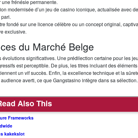
ur une frénésie permanente.
on modernisée d’un jeu de casino iconique, actualisée avec d
pari.
tre fondé sur une licence célèbre ou un concept original, captiva
e exclusive.
nces du Marché Belge
évolutions significatives. Une prédilection certaine pour les je
essifs est perceptible. De plus, les titres incluant des éléments
iennent un vif succès. Enfin, la excellence technique et la sûret
e audience averti, ce que Gangstasino intègre dans sa sélection.
Read Also This
cture Frameworks
ldwide
tus kakekslot