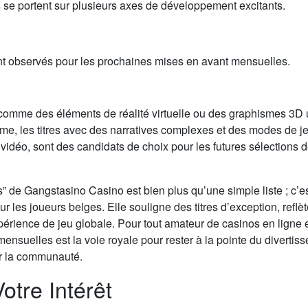
es se portent sur plusieurs axes de développement excitants.
ent observés pour les prochaines mises en avant mensuelles.
comme des éléments de réalité virtuelle ou des graphismes 3D u
ême, les titres avec des narratives complexes et des modes de j
u vidéo, sont des candidats de choix pour les futures sélections 
” de Gangstasino Casino est bien plus qu’une simple liste ; c’e
 les joueurs belges. Elle souligne des titres d’exception, reflè
érience de jeu globale. Pour tout amateur de casinos en ligne 
nsuelles est la voie royale pour rester à la pointe du divertis
er la communauté.
otre Intérêt