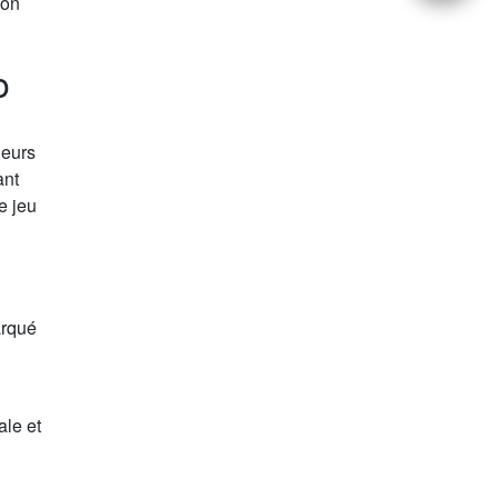
non
o
ueurs
ant
e jeu
arqué
ale et