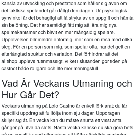
känsla av utveckling och prestation som håller sig även om
det faktiska spelandet går dåligt den dagen. Ur psykologisk
synvinkel är det behagligt att få stryka av en uppgift och hämta
sin belöning. Det har samtidigt fått mig att lära mig nya
spelmekanismer och blivit en mer mångsidig spelare.
Upplevelsen blir mindre enformig, mer som en resa med olika
steg. För en person som mig, som spelar ofta, har det gett en
efterlängtad struktur och variation. Det förhindrar att det
alltihop upplevs rutinmässigt, vilket i slutänden gör tiden på
casinot både roligare och lite mer meningsfull.
Vad Är Veckans Utmaning och
Hur Går Det?
Veckans utmaning på Lolo Casino är enkelt förklarat: du får
specifikt uppdrag att fullfölja inom sju dagar. Uppdragen
skiljer sig åt. En vecka kan du måste snurra ett visst antal
gånger på utvalda slots. Nästa vecka kanske du ska göra bets
på en specifik sport eller prova att träffa särskilda symboler.