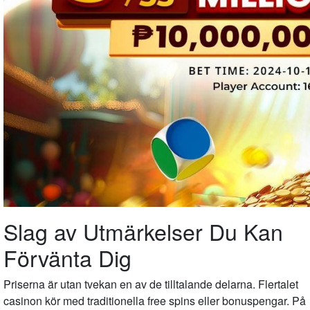
Slag av Utmärkelser Du Kan
Förvänta Dig
Priserna är utan tvekan en av de tilltalande delarna. Flertalet
casinon kör med traditionella free spins eller bonuspengar. På