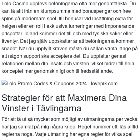
Lolo Casino upplevs belöningarna ofta mer genomtänkta. Du
kan få allt från en klumpsumma med bonuspengar och free
spins på modernare spel, till bonusar vid insättning extra för
helgen eller en roll i exklusiva turneringar med imponerande
prispottar. Ibland kommer det till och med fysiska saker eller
äventyr. Det jag själv uppskattar är att belöningarna kommer
snabbt. När du uppfyllt kraven måste du sällan vänta länge på
att någon support ska acceptera det. Du uppfattar genast
relationen mellan din insats och vinsten, vilket bidrar till hela
konceptet mer genomskinligt och tillfredsställande.
Strategier för att Maximera Dina
Vinster i Tävlingarna
För att få ut så mycket som möjligt av utmaningarna per vecka
har jag samlat på mig några knep. Regel nummer ett: läs alltid
reglerna noga. Varje utmaning har egna regler för vilka spel