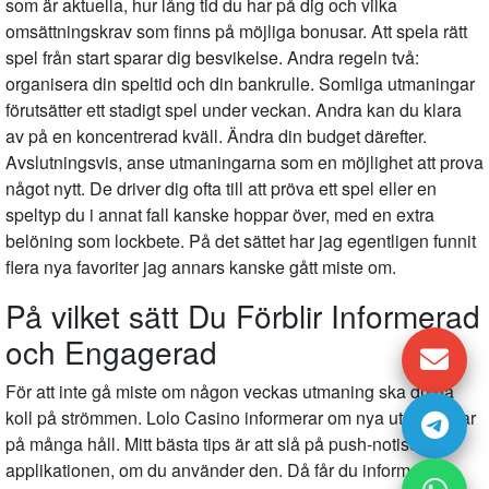
som är aktuella, hur lång tid du har på dig och vilka
omsättningskrav som finns på möjliga bonusar. Att spela rätt
spel från start sparar dig besvikelse. Andra regeln två:
organisera din speltid och din bankrulle. Somliga utmaningar
förutsätter ett stadigt spel under veckan. Andra kan du klara
av på en koncentrerad kväll. Ändra din budget därefter.
Avslutningsvis, anse utmaningarna som en möjlighet att prova
något nytt. De driver dig ofta till att pröva ett spel eller en
speltyp du i annat fall kanske hoppar över, med en extra
belöning som lockbete. På det sättet har jag egentligen funnit
flera nya favoriter jag annars kanske gått miste om.
På vilket sätt Du Förblir Informerad
och Engagerad
För att inte gå miste om någon veckas utmaning ska du ha
koll på strömmen. Lolo Casino informerar om nya utmaningar
på många håll. Mitt bästa tips är att slå på push-notiser i
applikationen, om du använder den. Då får du information