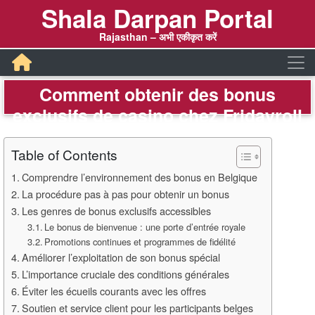
Shala Darpan Portal
Rajasthan – अभी एकीकृत करें
Comment obtenir des bonus
exclusifs de casino chez Fridayroll
Casino en Belgique
Table of Contents
Comprendre l’environnement des bonus en Belgique
La procédure pas à pas pour obtenir un bonus
Les genres de bonus exclusifs accessibles
Le bonus de bienvenue : une porte d’entrée royale
Promotions continues et programmes de fidélité
Améliorer l’exploitation de son bonus spécial
L’importance cruciale des conditions générales
Éviter les écueils courants avec les offres
Soutien et service client pour les participants belges