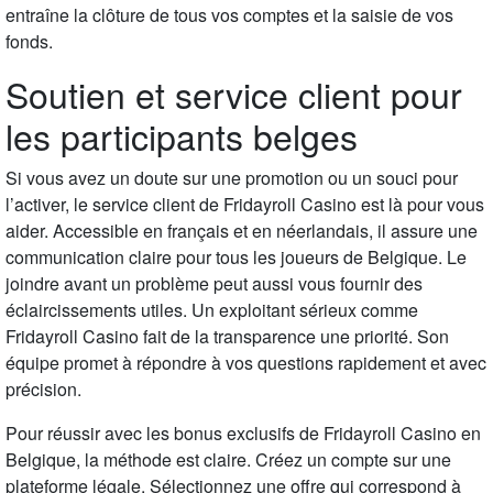
entraîne la clôture de tous vos comptes et la saisie de vos
fonds.
Soutien et service client pour
les participants belges
Si vous avez un doute sur une promotion ou un souci pour
l’activer, le service client de Fridayroll Casino est là pour vous
aider. Accessible en français et en néerlandais, il assure une
communication claire pour tous les joueurs de Belgique. Le
joindre avant un problème peut aussi vous fournir des
éclaircissements utiles. Un exploitant sérieux comme
Fridayroll Casino fait de la transparence une priorité. Son
équipe promet à répondre à vos questions rapidement et avec
précision.
Pour réussir avec les bonus exclusifs de Fridayroll Casino en
Belgique, la méthode est claire. Créez un compte sur une
plateforme légale. Sélectionnez une offre qui correspond à