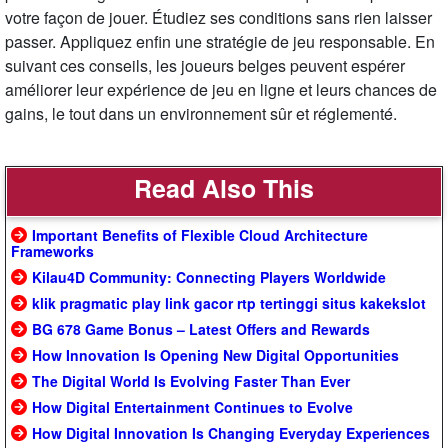
votre façon de jouer. Étudiez ses conditions sans rien laisser
passer. Appliquez enfin une stratégie de jeu responsable. En
suivant ces conseils, les joueurs belges peuvent espérer
améliorer leur expérience de jeu en ligne et leurs chances de
gains, le tout dans un environnement sûr et réglementé.
Read Also This
Important Benefits of Flexible Cloud Architecture
Frameworks
Kilau4D Community: Connecting Players Worldwide
klik pragmatic play link gacor rtp tertinggi situs kakekslot
BG 678 Game Bonus – Latest Offers and Rewards
How Innovation Is Opening New Digital Opportunities
The Digital World Is Evolving Faster Than Ever
How Digital Entertainment Continues to Evolve
How Digital Innovation Is Changing Everyday Experiences