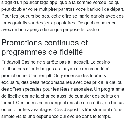
s’agit d’un pourcentage appliqué à la somme versée, ce qui
peut doubler voire multiplier par trois votre bankroll de départ.
Pour les joueurs belges, cette offre se marie parfois avec des
tours gratuits sur des jeux populaires. De quoi commencer
avec un bon aperçu de ce que propose le casino.
Promotions continues et
programmes de fidélité
Fridayroll Casino ne s’arrête pas à l’accueil. Le casino
rétribue ses clients belges au moyen de un calendrier
promotionnel bien rempli. On y recense des tournois
exclusifs, des défis hebdomadaires avec des prix à la clé, ou
des offres spéciales pour les fêtes nationales. Un programme
de fidélité donne la chance aussi de cumuler des points en
jouant. Ces points se échangent ensuite en crédits, en bonus
ou en d’autres avantages. Ces dispositifs transforment d’une
simple visite une expérience qui évolue dans le temps.