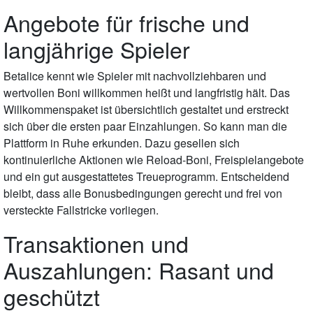
Angebote für frische und
langjährige Spieler
Betalice kennt wie Spieler mit nachvollziehbaren und
wertvollen Boni willkommen heißt und langfristig hält. Das
Willkommenspaket ist übersichtlich gestaltet und erstreckt
sich über die ersten paar Einzahlungen. So kann man die
Plattform in Ruhe erkunden. Dazu gesellen sich
kontinuierliche Aktionen wie Reload-Boni, Freispielangebote
und ein gut ausgestattetes Treueprogramm. Entscheidend
bleibt, dass alle Bonusbedingungen gerecht und frei von
versteckte Fallstricke vorliegen.
Transaktionen und
Auszahlungen: Rasant und
geschützt