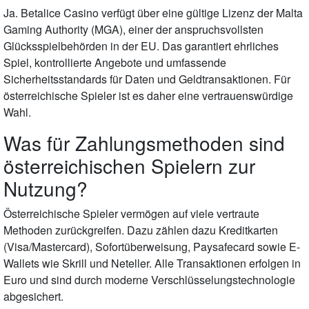
Ja. Betalice Casino verfügt über eine gültige Lizenz der Malta
Gaming Authority (MGA), einer der anspruchsvollsten
Glücksspielbehörden in der EU. Das garantiert ehrliches
Spiel, kontrollierte Angebote und umfassende
Sicherheitsstandards für Daten und Geldtransaktionen. Für
österreichische Spieler ist es daher eine vertrauenswürdige
Wahl.
Was für Zahlungsmethoden sind
österreichischen Spielern zur
Nutzung?
Österreichische Spieler vermögen auf viele vertraute
Methoden zurückgreifen. Dazu zählen dazu Kreditkarten
(Visa/Mastercard), Sofortüberweisung, Paysafecard sowie E-
Wallets wie Skrill und Neteller. Alle Transaktionen erfolgen in
Euro und sind durch moderne Verschlüsselungstechnologie
abgesichert.