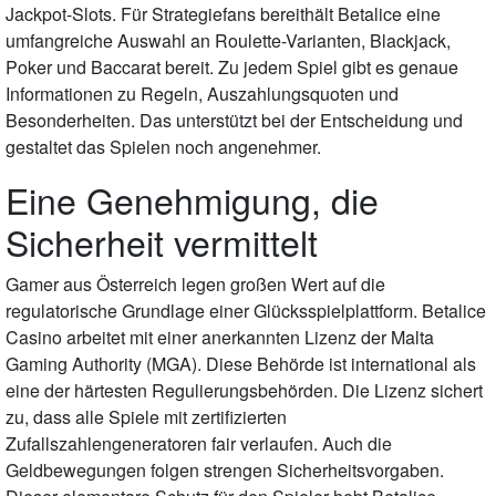
Jackpot-Slots. Für Strategiefans bereithält Betalice eine
umfangreiche Auswahl an Roulette-Varianten, Blackjack,
Poker und Baccarat bereit. Zu jedem Spiel gibt es genaue
Informationen zu Regeln, Auszahlungsquoten und
Besonderheiten. Das unterstützt bei der Entscheidung und
gestaltet das Spielen noch angenehmer.
Eine Genehmigung, die
Sicherheit vermittelt
Gamer aus Österreich legen großen Wert auf die
regulatorische Grundlage einer Glücksspielplattform. Betalice
Casino arbeitet mit einer anerkannten Lizenz der Malta
Gaming Authority (MGA). Diese Behörde ist international als
eine der härtesten Regulierungsbehörden. Die Lizenz sichert
zu, dass alle Spiele mit zertifizierten
Zufallszahlengeneratoren fair verlaufen. Auch die
Geldbewegungen folgen strengen Sicherheitsvorgaben.