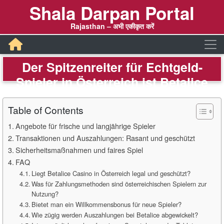
Shala Darpan Portal
Rajasthan – अभी एकीकृत करें
Der Spitzenreiter für Echtgeld-
Spieler in Österreich ist Betalice
Casino
Table of Contents
Angebote für frische und langjährige Spieler
Transaktionen und Auszahlungen: Rasant und geschützt
Sicherheitsmaßnahmen und faires Spiel
FAQ
Liegt Betalice Casino in Österreich legal und geschützt?
Was für Zahlungsmethoden sind österreichischen Spielern zur
Nutzung?
Bietet man ein Willkommensbonus für neue Spieler?
Wie zügig werden Auszahlungen bei Betalice abgewickelt?