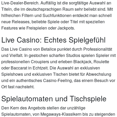
Live-Dealer-Bereich. Auffällig ist die sorgfältige Auswahl an
Titeln, die im deutschsprachigen Raum sehr beliebt sind. Mit
hilfreichen Filtern und Suchfunktionen entdeckt man schnell
neue Releases, beliebte Spiele oder Titel mit speziellen
Features wie Freispielen oder Jackpots.
Live Casino: Echtes Spielgefühl
Das Live Casino von Betalice punktet durch Professionalität
und Vielfalt. In gestochen scharfen Studios spielen Spieler mit
professionellen Croupiers und erleben Blackjack, Roulette
oder Baccarat in Echtzeit. Die Auswahl an exklusiven
Spielshows und exklusiven Tischen bietet für Abwechslung
und ein authentisches Casino-Feeling, das einem Besuch vor
Ort fast nachsteht.
Spielautomaten und Tischspiele
Den Kern des Angebots stellen dar unzählige
Spielautomaten, von Megaways-Klassikern bis zu steigenden