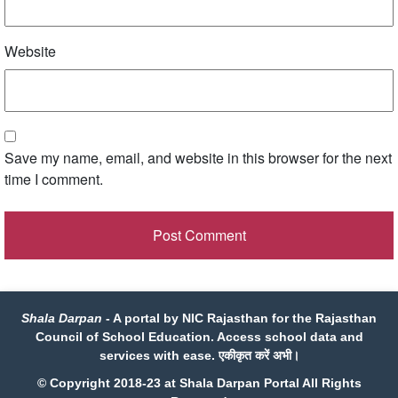
Website
Save my name, email, and website in this browser for the next
time I comment.
Shala Darpan
- A portal by NIC Rajasthan for the Rajasthan
Council of School Education. Access school data and
services with ease. एकीकृत करें अभी।
© Copyright 2018-23 at Shala Darpan Portal All Rights