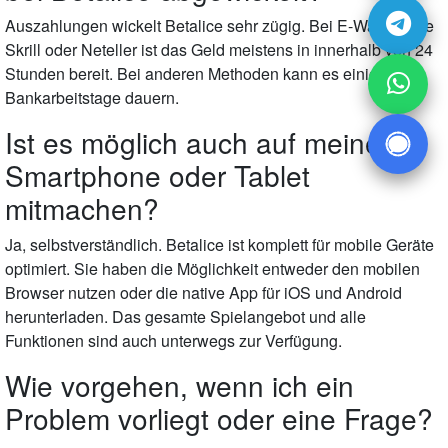
Auszahlungen wickelt Betalice sehr zügig. Bei E-Wallets wie
Skrill oder Neteller ist das Geld meistens in innerhalb von 24
Stunden bereit. Bei anderen Methoden kann es einige
Bankarbeitstage dauern.
Ist es möglich auch auf meinem
Smartphone oder Tablet
mitmachen?
Ja, selbstverständlich. Betalice ist komplett für mobile Geräte
optimiert. Sie haben die Möglichkeit entweder den mobilen
Browser nutzen oder die native App für iOS und Android
herunterladen. Das gesamte Spielangebot und alle
Funktionen sind auch unterwegs zur Verfügung.
Wie vorgehen, wenn ich ein
Problem vorliegt oder eine Frage?