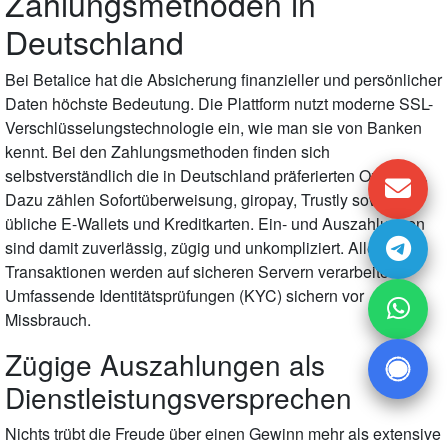
Zahlungsmethoden in
Deutschland
Bei Betalice hat die Absicherung finanzieller und persönlicher
Daten höchste Bedeutung. Die Plattform nutzt moderne SSL-
Verschlüsselungstechnologie ein, wie man sie von Banken
kennt. Bei den Zahlungsmethoden finden sich
selbstverständlich die in Deutschland präferierten Optionen.
Dazu zählen Sofortüberweisung, giropay, Trustly sowie
übliche E-Wallets und Kreditkarten. Ein- und Auszahlungen
sind damit zuverlässig, zügig und unkompliziert. Alle
Transaktionen werden auf sicheren Servern verarbeitet.
Umfassende Identitätsprüfungen (KYC) sichern vor
Missbrauch.
Zügige Auszahlungen als
Dienstleistungsversprechen
Nichts trübt die Freude über einen Gewinn mehr als extensive