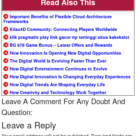
Read Also This
Important Benefits of Flexible Cloud Architecture
Frameworks
Kilau4D Community: Connecting Players Worldwide
klik pragmatic play link gacor rtp tertinggi situs kakekslot
BG 678 Game Bonus – Latest Offers and Rewards
How Innovation Is Opening New Digital Opportunities
The Digital World Is Evolving Faster Than Ever
How Digital Entertainment Continues to Evolve
How Digital Innovation Is Changing Everyday Experiences
How Digital Trends Are Shaping Everyday Life
How Creativity and Technology Work Together
Leave A Comment For Any Doubt And
Question:
Leave a Reply
Your email address will not be published.
Required fields are