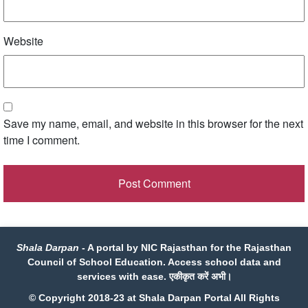
Website
Save my name, email, and website in this browser for the next
time I comment.
Shala Darpan
- A portal by NIC Rajasthan for the Rajasthan
Council of School Education. Access school data and
services with ease. एकीकृत करें अभी।
© Copyright 2018-23 at Shala Darpan Portal All Rights