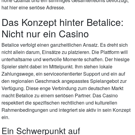
hohe Qualität und ein stimmiges Gesamterlebnis bevorzugt,
hat hier eine seriöse Adresse.
Das Konzept hinter Betalice:
Nicht nur ein Casino
Betalice verfolgt einen ganzheitlichen Ansatz. Es dreht sich
nicht allein darum, Einsätze zu platzieren. Die Plattform will
unterhaltsame und wertvolle Momente schaffen. Der hiesige
Spieler steht dabei im Mittelpunkt. Ihm stehen lokale
Zahlungswege, ein serviceorientierter Support und ein auf
den regionalen Geschmack angepasstes Spielangebot zur
Verfügung. Diese enge Verbindung zum deutschen Markt
macht Betalice zu einem seriösen Partner. Das Casino
respektiert die spezifischen rechtlichen und kulturellen
Rahmenbedingungen und integriert sie aktiv in sein Konzept
ein.
Ein Schwerpunkt auf