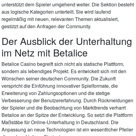
unterstützt dem Spieler umgehend weiter. Die Sektion besteht
aus logische Kategorien unterteilt. Sie wird laufend
regelmäßig mit neuen, relevanten Themen aktualisiert,
gestützt auf den Anfragen der Community.
Der Ausblick der Unterhaltung
im Netz mit Betalice
Betalice Casino begreift sich nicht als statische Plattform,
sondern als lebendiges Projekt. Es entwickelt sich mit den
Wünschen seiner deutschen Community. Die Zukunft
verspricht die Einführung innovativer Spielformate, die
Erweiterung von Zahlungsoptionen und die stetige
Verbesserung der Benutzererfahrung. Durch Rückmeldungen
der Spieler und die Beobachtung von Markttrends verharrt
Betalice an der Spitze der Entwicklung. So setzt die Plattform
Maßstäbe für Online-Unterhaltung in Deutschland. Die
Anpassung an neue Technologien ist ein wesentlicher Pfeiler