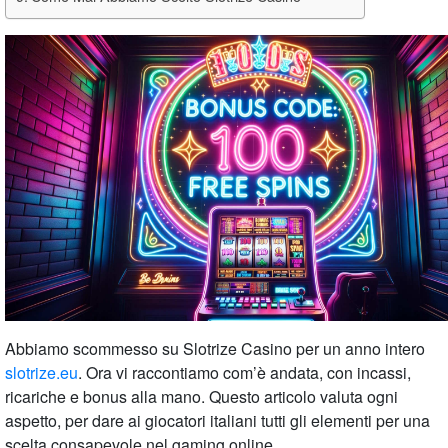
Abbiamo scommesso su Slotrize Casino per un anno intero
slotrize.eu
. Ora vi raccontiamo com’è andata, con incassi,
ricariche e bonus alla mano. Questo articolo valuta ogni
aspetto, per dare ai giocatori italiani tutti gli elementi per una
scelta consapevole nel gaming online.