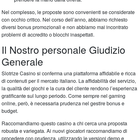
Nel complesso, le proposte sono convenienti se considerate
con occhio critico. Nel corso dell’anno, abbiamo richiesto
diversi bonus promozionali e non abbiamo mai incontrato
problemi di accredito o blocchi inaspettati.
Il Nostro personale Giudizio
Generale
Slotrize Casino si conferma una piattaforma affidabile e ricca
di contenuti per il mercato italiano. La affidabilità del servizio,
la qualità dei giochi e la cura del cliente rendono l’esperienza
gratificante sul lungo periodo. Come sempre nel gaming
online, però, è necessaria prudenza nel gestire bonus e
budget.
Raccomandiamo questo casino a chi cerca una proposta
robusta e variegata. Ai nuovi giocatori raccomandiamo di
procedere con prudenza, utilizzando le versioni demo e