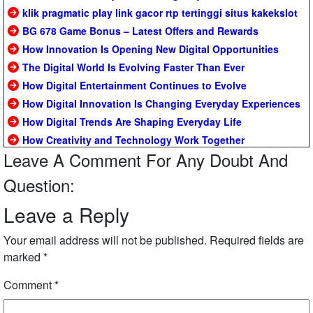
klik pragmatic play link gacor rtp tertinggi situs kakekslot
BG 678 Game Bonus – Latest Offers and Rewards
How Innovation Is Opening New Digital Opportunities
The Digital World Is Evolving Faster Than Ever
How Digital Entertainment Continues to Evolve
How Digital Innovation Is Changing Everyday Experiences
How Digital Trends Are Shaping Everyday Life
How Creativity and Technology Work Together
Leave A Comment For Any Doubt And
Question:
Leave a Reply
Your email address will not be published.
Required fields are
marked
*
Comment
*