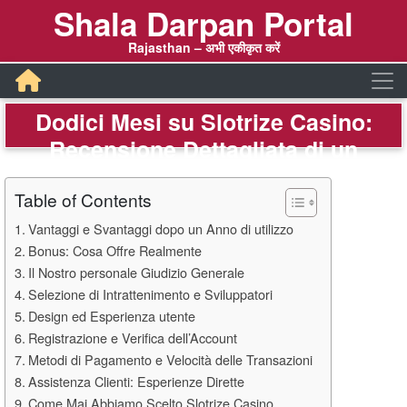
Shala Darpan Portal
Rajasthan – अभी एकीकृत करें
Dodici Mesi su Slotrize Casino:
Recensione Dettagliata di un
Giocatore dall’Italia
Table of Contents
Vantaggi e Svantaggi dopo un Anno di utilizzo
Bonus: Cosa Offre Realmente
Il Nostro personale Giudizio Generale
Selezione di Intrattenimento e Sviluppatori
Design ed Esperienza utente
Registrazione e Verifica dell’Account
Metodi di Pagamento e Velocità delle Transazioni
Assistenza Clienti: Esperienze Dirette
Come Mai Abbiamo Scelto Slotrize Casino