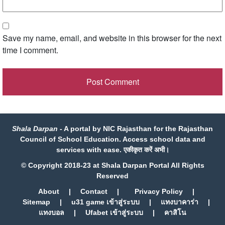
Save my name, email, and website in this browser for the next
time I comment.
Shala Darpan
- A portal by NIC Rajasthan for the Rajasthan
Council of School Education. Access school data and
services with ease. एकीकृत करें अभी।
© Copyright 2018-23 at Shala Darpan Portal All Rights
Reserved
About
|
Contact
|
Privacy Policy
|
Sitemap
|
u31 game เข้าสู่ระบบ
|
แทงบาคาร่า
|
แทงบอล
|
Ufabet เข้าสู่ระบบ
|
คาสิโน