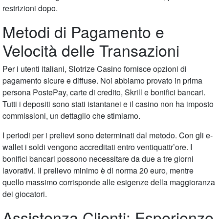
restrizioni dopo.
Metodi di Pagamento e
Velocità delle Transazioni
Per i utenti italiani, Slotrize Casino fornisce opzioni di
pagamento sicure e diffuse. Noi abbiamo provato in prima
persona PostePay, carte di credito, Skrill e bonifici bancari.
Tutti i depositi sono stati istantanei e il casino non ha imposto
commissioni, un dettaglio che stimiamo.
I periodi per i prelievi sono determinati dal metodo. Con gli e-
wallet i soldi vengono accreditati entro ventiquattr’ore. I
bonifici bancari possono necessitare da due a tre giorni
lavorativi. Il prelievo minimo è di norma 20 euro, mentre
quello massimo corrisponde alle esigenze della maggioranza
dei giocatori.
Assistenza Clienti: Esperienze