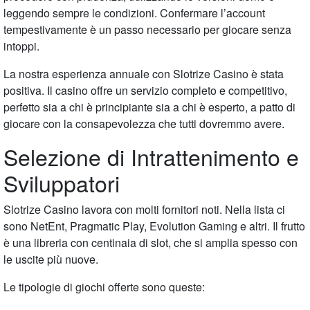
leggendo sempre le condizioni. Confermare l’account
tempestivamente è un passo necessario per giocare senza
intoppi.
La nostra esperienza annuale con Slotrize Casino è stata
positiva. Il casino offre un servizio completo e competitivo,
perfetto sia a chi è principiante sia a chi è esperto, a patto di
giocare con la consapevolezza che tutti dovremmo avere.
Selezione di Intrattenimento e
Sviluppatori
Slotrize Casino lavora con molti fornitori noti. Nella lista ci
sono NetEnt, Pragmatic Play, Evolution Gaming e altri. Il frutto
è una libreria con centinaia di slot, che si amplia spesso con
le uscite più nuove.
Le tipologie di giochi offerte sono queste: