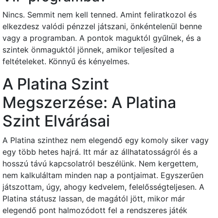
Nincs. Semmit nem kell tenned. Amint feliratkozol és
elkezdesz valódi pénzzel játszani, önkéntelenül benne
vagy a programban. A pontok maguktól gyűlnek, és a
szintek önmaguktól jönnek, amikor teljesíted a
feltételeket. Könnyű és kényelmes.
A Platina Szint
Megszerzése: A Platina
Szint Elvárásai
A Platina szinthez nem elegendő egy komoly siker vagy
egy több hetes hajrá. Itt már az állhatatosságról és a
hosszú távú kapcsolatról beszélünk. Nem kergettem,
nem kalkuláltam minden nap a pontjaimat. Egyszerűen
játszottam, úgy, ahogy kedvelem, felelősségteljesen. A
Platina státusz lassan, de magától jött, mikor már
elegendő pont halmozódott fel a rendszeres játék