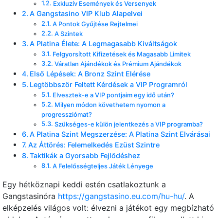
Exkluzív Események és Versenyek
A Gangstasino VIP Klub Alapelvei
A Pontok Gyűjtése Rejtelmei
A Szintek
A Platina Élete: A Legmagasabb Kiváltságok
Felgyorsított Kifizetések és Magasabb Limitek
Váratlan Ajándékok és Prémium Ajándékok
Első Lépések: A Bronz Szint Elérése
Legtöbbször Feltett Kérdések a VIP Programról
Elvesztek-e a VIP pontjaim egy idő után?
Milyen módon követhetem nyomon a
progressziómat?
Szükséges-e külön jelentkezés a VIP programba?
A Platina Szint Megszerzése: A Platina Szint Elvárásai
Az Áttörés: Felemelkedés Ezüst Szintre
Taktikák a Gyorsabb Fejlődéshez
A Felelősségteljes Játék Lényege
Egy hétköznapi keddi estén csatlakoztunk a
Gangstasinóra
https://gangstasino.eu.com/hu-hu/
. A
elképzelés világos volt: élvezni a játékot egy megbízható