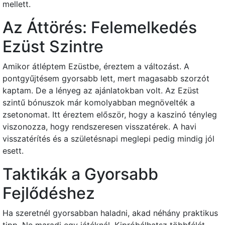
mellett.
Az Áttörés: Felemelkedés
Ezüst Szintre
Amikor átléptem Ezüstbe, éreztem a változást. A
pontgyűjtésem gyorsabb lett, mert magasabb szorzót
kaptam. De a lényeg az ajánlatokban volt. Az Ezüst
szintű bónuszok már komolyabban megnövelték a
zsetonomat. Itt éreztem először, hogy a kaszinó tényleg
viszonozza, hogy rendszeresen visszatérek. A havi
visszatérítés és a születésnapi meglepi pedig mindig jól
esett.
Taktikák a Gyorsabb
Fejlődéshez
Ha szeretnél gyorsabban haladni, akad néhány praktikus