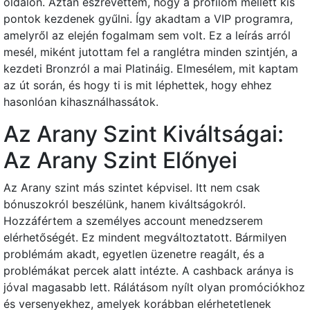
oldalon. Aztán észrevettem, hogy a profilom mellett kis
pontok kezdenek gyűlni. Így akadtam a VIP programra,
amelyről az elején fogalmam sem volt. Ez a leírás arról
mesél, miként jutottam fel a ranglétra minden szintjén, a
kezdeti Bronzról a mai Platináig. Elmesélem, mit kaptam
az út során, és hogy ti is mit léphettek, hogy ehhez
hasonlóan kihasználhassátok.
Az Arany Szint Kiváltságai:
Az Arany Szint Előnyei
Az Arany szint más szintet képvisel. Itt nem csak
bónuszokról beszélünk, hanem kiváltságokról.
Hozzáfértem a személyes account menedzserem
elérhetőségét. Ez mindent megváltoztatott. Bármilyen
problémám akadt, egyetlen üzenetre reagált, és a
problémákat percek alatt intézte. A cashback aránya is
jóval magasabb lett. Rálátásom nyílt olyan promóciókhoz
és versenyekhez, amelyek korábban elérhetetlenek