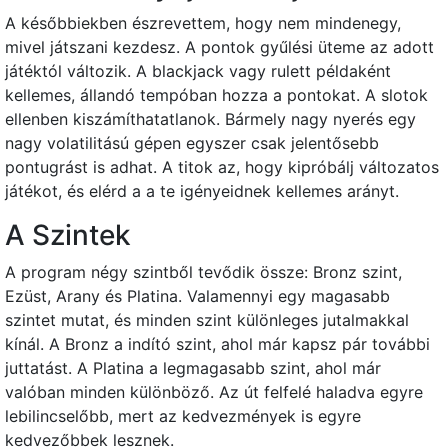
A későbbiekben észrevettem, hogy nem mindenegy,
mivel játszani kezdesz. A pontok gyűlési üteme az adott
játéktól változik. A blackjack vagy rulett példaként
kellemes, állandó tempóban hozza a pontokat. A slotok
ellenben kiszámíthatatlanok. Bármely nagy nyerés egy
nagy volatilitású gépen egyszer csak jelentősebb
pontugrást is adhat. A titok az, hogy kipróbálj változatos
játékot, és elérd a a te igényeidnek kellemes arányt.
A Szintek
A program négy szintből tevődik össze: Bronz szint,
Ezüst, Arany és Platina. Valamennyi egy magasabb
szintet mutat, és minden szint különleges jutalmakkal
kínál. A Bronz a indító szint, ahol már kapsz pár további
juttatást. A Platina a legmagasabb szint, ahol már
valóban minden különböző. Az út felfelé haladva egyre
lebilincselőbb, mert az kedvezmények is egyre
kedvezőbbek lesznek.