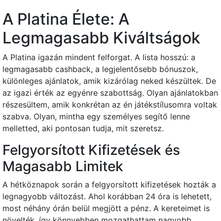
A Platina Élete: A
Legmagasabb Kiváltságok
A Platina igazán mindent felforgat. A lista hosszú: a
legmagasabb cashback, a legjelentősebb bónuszok,
különleges ajánlatok, amik kizárólag neked készültek. De
az igazi érték az egyénre szabottság. Olyan ajánlatokban
részesültem, amik konkrétan az én játékstílusomra voltak
szabva. Olyan, mintha egy személyes segítő lenne
melletted, aki pontosan tudja, mit szeretsz.
Felgyorsított Kifizetések és
Magasabb Limitek
A hétköznapok során a felgyorsított kifizetések hozták a
legnagyobb változást. Ahol korábban 24 óra is lehetett,
most néhány órán belül megjött a pénz. A kereteimet is
növelték, így könnyebben mozgathattam nagyobb