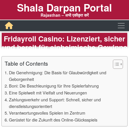
Shala Darpan Portal
Rajasthan – अभी एकीकृत करें
Fridayroll Casino: Lizenziert, sicher
und bereit für einheimische Gewinne
Table of Contents
Die Genehmigung: Die Basis für Glaubwürdigkeit und
Geborgenheit
Boni: Die Beschleunigung für Ihre Spielerfahrung
Eine Spielwelt mit Vielfalt und Neuerungen
Zahlungsverkehr und Support: Schnell, sicher und
dienstleistungsorientiert
Verantwortungsvolles Spielen im Zentrum
Gerüstet für die Zukunft des Online-Glücksspiels