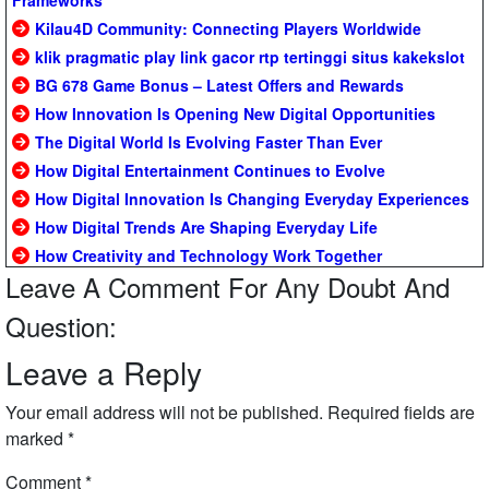
Kilau4D Community: Connecting Players Worldwide
klik pragmatic play link gacor rtp tertinggi situs kakekslot
BG 678 Game Bonus – Latest Offers and Rewards
How Innovation Is Opening New Digital Opportunities
The Digital World Is Evolving Faster Than Ever
How Digital Entertainment Continues to Evolve
How Digital Innovation Is Changing Everyday Experiences
How Digital Trends Are Shaping Everyday Life
How Creativity and Technology Work Together
Leave A Comment For Any Doubt And
Question:
Leave a Reply
Your email address will not be published.
Required fields are
marked
*
Comment
*