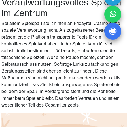
Verantwortungsvolles Spielen
im Zentrum
Bei allem Spielspaß stellt hinten an Fridayroll Casino seine
soziale Verantwortung nicht. Als zugelassener Betreiber
präsentiert die Plattform transparente Tools für ein
kontrolliertes Spielverhalten. Jeder Spieler kann für sich
selbst Limits bestimmen – für Depots, Einbußen oder die
tatsächliche Spielzeit. Wer eine Pause möchte, darf den
Selbstausschluss nutzen. Sofortige Links zu fachkundigen
Beratungsstellen sind ebenso leicht zu finden. Diese
Maßnahmen sind nicht nur pro forma, sondern werden aktiv
kommuniziert. Das Ziel ist ein ausgewogenes Spielerlebnis,
bei dem der Spaß im Vordergrund steht und die Kontrolle
immer beim Spieler bleibt. Das fördert Vertrauen und ist ein
wesentlicher Teil des Gesamtkonzepts.