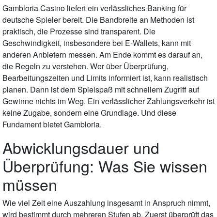
Gambloria Casino liefert ein verlässliches Banking für
deutsche Spieler bereit. Die Bandbreite an Methoden ist
praktisch, die Prozesse sind transparent. Die
Geschwindigkeit, insbesondere bei E-Wallets, kann mit
anderen Anbietern messen. Am Ende kommt es darauf an,
die Regeln zu verstehen. Wer über Überprüfung,
Bearbeitungszeiten und Limits informiert ist, kann realistisch
planen. Dann ist dem Spielspaß mit schnellem Zugriff auf
Gewinne nichts im Weg. Ein verlässlicher Zahlungsverkehr ist
keine Zugabe, sondern eine Grundlage. Und diese
Fundament bietet Gambloria.
Abwicklungsdauer und
Überprüfung: Was Sie wissen
müssen
Wie viel Zeit eine Auszahlung insgesamt in Anspruch nimmt,
wird bestimmt durch mehreren Stufen ab. Zuerst überprüft das