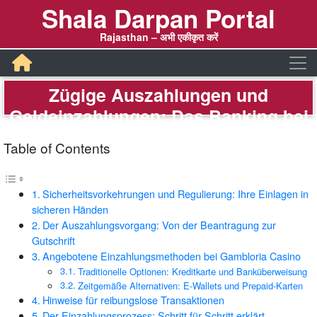
Shala Darpan Portal
Rajasthan – अभी एकीकृत करें
Zügige Auszahlungen und
Geldeinzahlungen: Das Banking bei
Gambloria Casino in Deutschland
Table of Contents
Sicherheitsvorkehrungen und Regulierung: Ihre Einlagen in
sicheren Händen
Der Auszahlungsvorgang: Von der Beantragung zur
Gutschrift
Angebotene Einzahlungsmethoden bei Gambloria Casino
Traditionelle Optionen: Kreditkarte und Banküberweisung
Zeitgemäße Alternativen: E-Wallets und Prepaid-Karten
Hinweise für reibungslose Transaktionen
Der Einzahlungsprozess: Schritt für Schritt erklärt