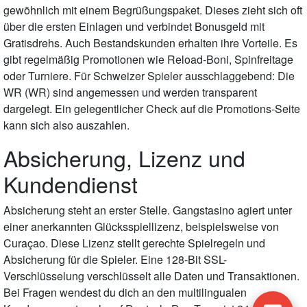
gewöhnlich mit einem Begrüßungspaket. Dieses zieht sich oft
über die ersten Einlagen und verbindet Bonusgeld mit
Gratisdrehs. Auch Bestandskunden erhalten ihre Vorteile. Es
gibt regelmäßig Promotionen wie Reload-Boni, Spinfreitage
oder Turniere. Für Schweizer Spieler ausschlaggebend: Die
WR (WR) sind angemessen und werden transparent
dargelegt. Ein gelegentlicher Check auf die Promotions-Seite
kann sich also auszahlen.
Absicherung, Lizenz und
Kundendienst
Absicherung steht an erster Stelle. Gangstasino agiert unter
einer anerkannten Glücksspiellizenz, beispielsweise von
Curaçao. Diese Lizenz stellt gerechte Spielregeln und
Absicherung für die Spieler. Eine 128-Bit SSL-
Verschlüsselung verschlüsselt alle Daten und Transaktionen.
Bei Fragen wendest du dich an den multilingualen