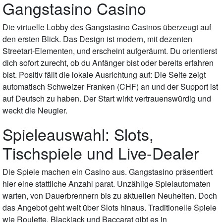
Gangstasino Casino
Die virtuelle Lobby des Gangstasino Casinos überzeugt auf
den ersten Blick. Das Design ist modern, mit dezenten
Streetart-Elementen, und erscheint aufgeräumt. Du orientierst
dich sofort zurecht, ob du Anfänger bist oder bereits erfahren
bist. Positiv fällt die lokale Ausrichtung auf: Die Seite zeigt
automatisch Schweizer Franken (CHF) an und der Support ist
auf Deutsch zu haben. Der Start wirkt vertrauenswürdig und
weckt die Neugier.
Spieleauswahl: Slots,
Tischspiele und Live-Dealer
Die Spiele machen ein Casino aus. Gangstasino präsentiert
hier eine stattliche Anzahl parat. Unzählige Spielautomaten
warten, von Dauerbrennern bis zu aktuellen Neuheiten. Doch
das Angebot geht weit über Slots hinaus. Traditionelle Spiele
wie Roulette, Blackjack und Baccarat gibt es in