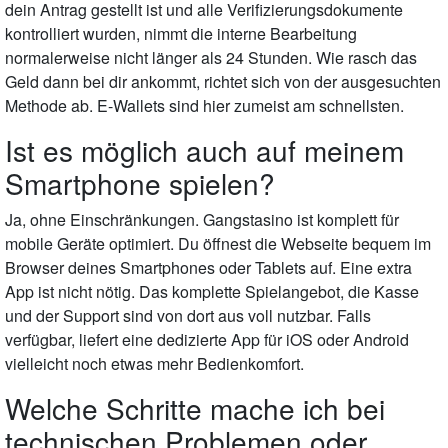
dein Antrag gestellt ist und alle Verifizierungsdokumente
kontrolliert wurden, nimmt die interne Bearbeitung
normalerweise nicht länger als 24 Stunden. Wie rasch das
Geld dann bei dir ankommt, richtet sich von der ausgesuchten
Methode ab. E-Wallets sind hier zumeist am schnellsten.
Ist es möglich auch auf meinem
Smartphone spielen?
Ja, ohne Einschränkungen. Gangstasino ist komplett für
mobile Geräte optimiert. Du öffnest die Webseite bequem im
Browser deines Smartphones oder Tablets auf. Eine extra
App ist nicht nötig. Das komplette Spielangebot, die Kasse
und der Support sind von dort aus voll nutzbar. Falls
verfügbar, liefert eine dedizierte App für iOS oder Android
vielleicht noch etwas mehr Bedienkomfort.
Welche Schritte mache ich bei
technischen Problemen oder