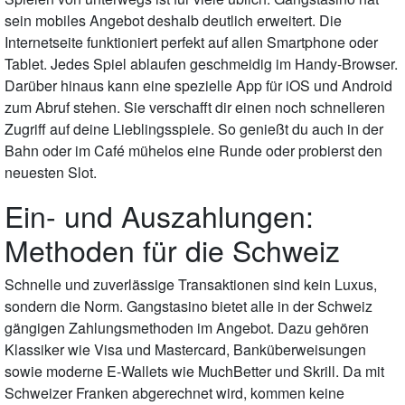
sein mobiles Angebot deshalb deutlich erweitert. Die
Internetseite funktioniert perfekt auf allen Smartphone oder
Tablet. Jedes Spiel ablaufen geschmeidig im Handy-Browser.
Darüber hinaus kann eine spezielle App für iOS und Android
zum Abruf stehen. Sie verschafft dir einen noch schnelleren
Zugriff auf deine Lieblingsspiele. So genießt du auch in der
Bahn oder im Café mühelos eine Runde oder probierst den
neuesten Slot.
Ein- und Auszahlungen:
Methoden für die Schweiz
Schnelle und zuverlässige Transaktionen sind kein Luxus,
sondern die Norm. Gangstasino bietet alle in der Schweiz
gängigen Zahlungsmethoden im Angebot. Dazu gehören
Klassiker wie Visa und Mastercard, Banküberweisungen
sowie moderne E-Wallets wie MuchBetter und Skrill. Da mit
Schweizer Franken abgerechnet wird, kommen keine