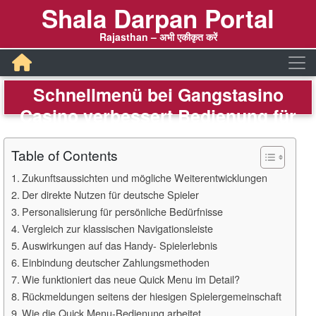
Shala Darpan Portal
Rajasthan – अभी एकीकृत करें
Schnellmenü bei Gangstasino
Casino verbessert Bedienung für
Deutschland
Table of Contents
Zukunftsaussichten und mögliche Weiterentwicklungen
Der direkte Nutzen für deutsche Spieler
Personalisierung für persönliche Bedürfnisse
Vergleich zur klassischen Navigationsleiste
Auswirkungen auf das Handy- Spielerlebnis
Einbindung deutscher Zahlungsmethoden
Wie funktioniert das neue Quick Menu im Detail?
Rückmeldungen seitens der hiesigen Spielergemeinschaft
Wie die Quick Menu-Bedienung arbeitet