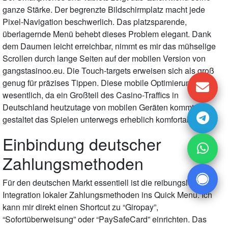
ganze Stärke. Der begrenzte Bildschirmplatz macht jede
Pixel-Navigation beschwerlich. Das platzsparende,
überlagernde Menü behebt dieses Problem elegant. Dank
dem Daumen leicht erreichbar, nimmt es mir das mühselige
Scrollen durch lange Seiten auf der mobilen Version von
gangstasinoo.eu. Die Touch-targets erweisen sich als groß
genug für präzises Tippen. Diese mobile Optimierung ist
wesentlich, da ein Großteil des Casino-Traffics in
Deutschland heutzutage von mobilen Geräten kommt. Es
gestaltet das Spielen unterwegs erheblich komfortabler.
Einbindung deutscher
Zahlungsmethoden
Für den deutschen Markt essentiell ist die reibungslose
Integration lokaler Zahlungsmethoden ins Quick Menu. Ich
kann mir direkt einen Shortcut zu “Giropay”,
“Sofortüberweisung” oder “PaySafeCard” einrichten. Das