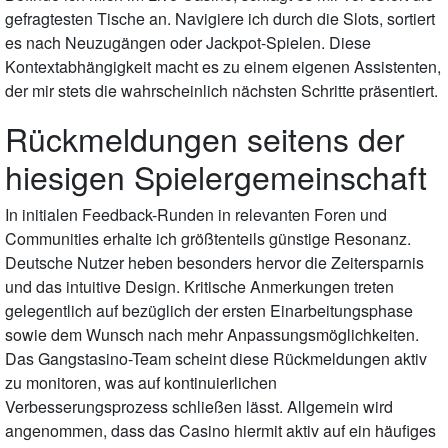
gefragtesten Tische an. Navigiere ich durch die Slots, sortiert
es nach Neuzugängen oder Jackpot-Spielen. Diese
Kontextabhängigkeit macht es zu einem eigenen Assistenten,
der mir stets die wahrscheinlich nächsten Schritte präsentiert.
Rückmeldungen seitens der
hiesigen Spielergemeinschaft
In initialen Feedback-Runden in relevanten Foren und
Communities erhalte ich größtenteils günstige Resonanz.
Deutsche Nutzer heben besonders hervor die Zeitersparnis
und das intuitive Design. Kritische Anmerkungen treten
gelegentlich auf bezüglich der ersten Einarbeitungsphase
sowie dem Wunsch nach mehr Anpassungsmöglichkeiten.
Das Gangstasino-Team scheint diese Rückmeldungen aktiv
zu monitoren, was auf kontinuierlichen
Verbesserungsprozess schließen lässt. Allgemein wird
angenommen, dass das Casino hiermit aktiv auf ein häufiges