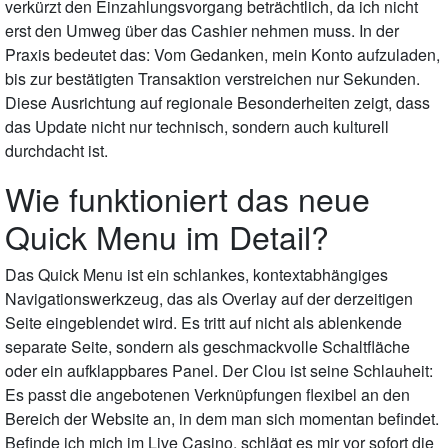
verkürzt den Einzahlungsvorgang beträchtlich, da ich nicht
erst den Umweg über das Cashier nehmen muss. In der
Praxis bedeutet das: Vom Gedanken, mein Konto aufzuladen,
bis zur bestätigten Transaktion verstreichen nur Sekunden.
Diese Ausrichtung auf regionale Besonderheiten zeigt, dass
das Update nicht nur technisch, sondern auch kulturell
durchdacht ist.
Wie funktioniert das neue
Quick Menu im Detail?
Das Quick Menu ist ein schlankes, kontextabhängiges
Navigationswerkzeug, das als Overlay auf der derzeitigen
Seite eingeblendet wird. Es tritt auf nicht als ablenkende
separate Seite, sondern als geschmackvolle Schaltfläche
oder ein aufklappbares Panel. Der Clou ist seine Schlauheit:
Es passt die angebotenen Verknüpfungen flexibel an den
Bereich der Website an, in dem man sich momentan befindet.
Befinde ich mich im Live Casino, schlägt es mir vor sofort die