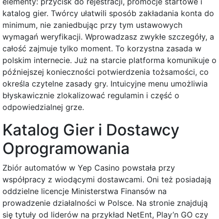
elementy: przycisk do rejestracji, promocje startowe i
katalog gier. Twórcy ułatwili sposób zakładania konta do
minimum, nie zaniedbując przy tym ustawowych
wymagań weryfikacji. Wprowadzasz zwykłe szczegóły, a
całość zajmuje tylko moment. To korzystna zasada w
polskim internecie. Już na starcie platforma komunikuje o
późniejszej konieczności potwierdzenia tożsamości, co
określa czytelne zasady gry. Intuicyjne menu umożliwia
błyskawicznie zlokalizować regulamin i część o
odpowiedzialnej grze.
Katalog Gier i Dostawcy
Oprogramowania
Zbiór automatów w Yep Casino powstała przy
współpracy z wiodącymi dostawcami. Oni też posiadają
oddzielne licencje Ministerstwa Finansów na
prowadzenie działalności w Polsce. Na stronie znajdują
się tytuły od liderów na przykład NetEnt, Play’n GO czy