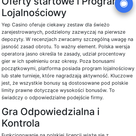
Oferty startowe i Program
Lojalnościowy
Yep Casino oferuje ciekawy zestaw dla świeżo
zarejestrowanych, podzielony zazwyczaj na pierwsze
depozyty. W recenzjach zwracamy szczególną uwagę na
jasność zasad obrotu. To ważny element. Polska wersja
operatora jasno określa te zasady, udział procentowy
gier w ich spełnieniu oraz okresy. Poza bonusami
początkowymi, platforma posiada program lojalnościowy
lub stałe turnieje, które nagradzają aktywność. Kluczowe
jest, że wszystkie bonusy są dostosowane pod polskie
limity prawne dotyczące wysokości bonusów. To
świadczy o odpowiedzialne podejście firmy.
Gra Odpowiedzialna i
Kontrola
Funkcjonowanie na polskiej licencji wiąże się z