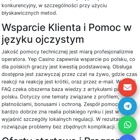
konkurencyjny, w szczególności przy użyciu
błyskawicznych metod.
Wsparcie Klienta i Pomoc w
języku ojczystym
Jakość pomocy technicznej jest miarą profesjonalizmie
operatora. Yep Casino zapewnia wsparcie po polsku, co
dla polskich graczy jest kwestią podstawową. Obsługa
dostępna jest zazwyczaj przez czat na żywo, gdzie czas
reakcji na reakcję jest krótki, oraz przez e-mail. W sekcji
FAQ czeka obszerna baza wiedzy z artykułami po
polsku. Dotyczy one tematy związane z profilem,
płatnościami, bonusami i ochroną. Zespół pomocowy
bardzo dobrze zna realia polskiego rynku i jest w stanie
wyjaśnić szczegóły lokalnych regulacji. W rezultacie
rozwiązuje problemy bez zbędnych komplikacji.