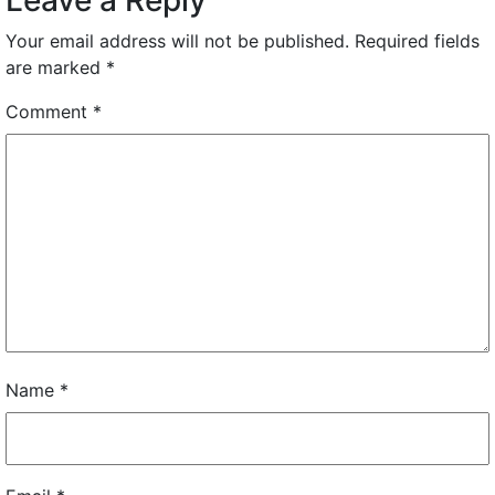
Leave a Reply
Your email address will not be published.
Required fields
are marked
*
Comment
*
Name
*