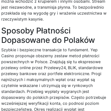
można wchodzić z krupierem i innymi osobami. Stream
jest niezawodne, a transmisja płynna. To bezpośrednio
przekłada się na wygodę gry i wrażenie uczestnictwa w
rzeczywistym kasynie.
Sposoby Płatności
Dopasowane do Polaków
Szybkie i bezpieczne transakcje to fundament. Yep
Casino proponuje obszerny zestaw metod płatności
powszechnych w Polsce. Znajdują się tu ekspresowe
przelewy online przez Przelewy24, BLIK, standardowe
przelewy bankowe oraz portfele elektroniczne. Progi
najniższych i maksymalnych wpłat oraz wypłat są
czytelnie wskazane i utrzymują się w rynkowych
standardach. Przebieg wypłaty wygranych jest
dopasowany do polskich przepisów. Często potrzebuje
wcześniejszej weryfikacji konta, co podnosi poziom
bezpieczeństwa. Okres realizacji wypłat jest