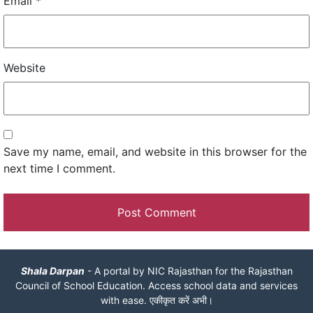
Email
*
Website
Save my name, email, and website in this browser for the
next time I comment.
Shala Darpan
- A portal by NIC Rajasthan for the Rajasthan
Council of School Education. Access school data and services
with ease. एकीकृत करें अभी।