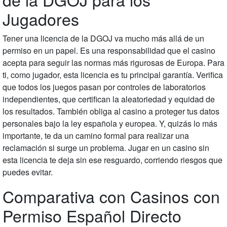
Jugadores
Tener una licencia de la DGOJ va mucho más allá de un
permiso en un papel. Es una responsabilidad que el casino
acepta para seguir las normas más rigurosas de Europa. Para
ti, como jugador, esta licencia es tu principal garantía. Verifica
que todos los juegos pasan por controles de laboratorios
independientes, que certifican la aleatoriedad y equidad de
los resultados. También obliga al casino a proteger tus datos
personales bajo la ley española y europea. Y, quizás lo más
importante, te da un camino formal para realizar una
reclamación si surge un problema. Jugar en un casino sin
esta licencia te deja sin ese resguardo, corriendo riesgos que
puedes evitar.
Comparativa con Casinos con
Permiso Español Directo