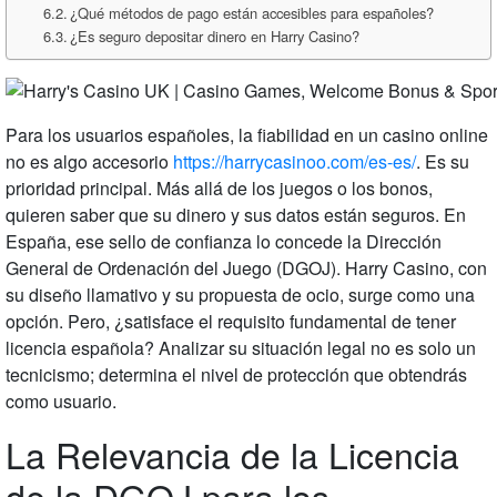
¿Qué métodos de pago están accesibles para españoles?
¿Es seguro depositar dinero en Harry Casino?
Para los usuarios españoles, la fiabilidad en un casino online
no es algo accesorio
https://harrycasinoo.com/es-es/
. Es su
prioridad principal. Más allá de los juegos o los bonos,
quieren saber que su dinero y sus datos están seguros. En
España, ese sello de confianza lo concede la Dirección
General de Ordenación del Juego (DGOJ). Harry Casino, con
su diseño llamativo y su propuesta de ocio, surge como una
opción. Pero, ¿satisface el requisito fundamental de tener
licencia española? Analizar su situación legal no es solo un
tecnicismo; determina el nivel de protección que obtendrás
como usuario.
La Relevancia de la Licencia
de la DGOJ para los