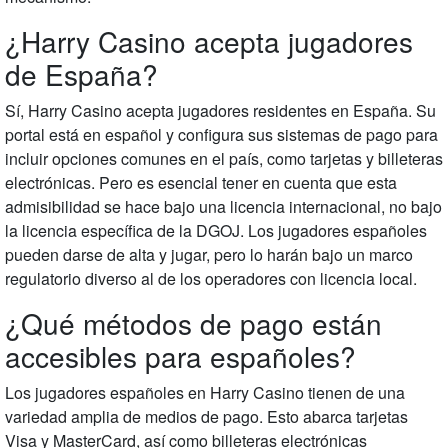
¿Harry Casino acepta jugadores
de España?
Sí, Harry Casino acepta jugadores residentes en España. Su
portal está en español y configura sus sistemas de pago para
incluir opciones comunes en el país, como tarjetas y billeteras
electrónicas. Pero es esencial tener en cuenta que esta
admisibilidad se hace bajo una licencia internacional, no bajo
la licencia específica de la DGOJ. Los jugadores españoles
pueden darse de alta y jugar, pero lo harán bajo un marco
regulatorio diverso al de los operadores con licencia local.
¿Qué métodos de pago están
accesibles para españoles?
Los jugadores españoles en Harry Casino tienen de una
variedad amplia de medios de pago. Esto abarca tarjetas
Visa y MasterCard, así como billeteras electrónicas