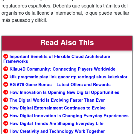
reguladores españoles. Deberás que seguir los trámites del
organismo de la licencia internacional, lo que puede resultar
más pausado y difícil.
Read Also This
Important Benefits of Flexible Cloud Architecture
Frameworks
Kilau4D Community: Connecting Players Worldwide
klik pragmatic play link gacor rtp tertinggi situs kakekslot
BG 678 Game Bonus – Latest Offers and Rewards
How Innovation Is Opening New Digital Opportunities
The Digital World Is Evolving Faster Than Ever
How Digital Entertainment Continues to Evolve
How Digital Innovation Is Changing Everyday Experiences
How Digital Trends Are Shaping Everyday Life
How Creativity and Technology Work Together