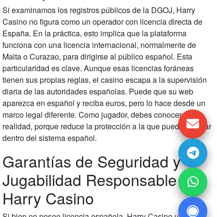
Si examinamos los registros públicos de la DGOJ, Harry
Casino no figura como un operador con licencia directa de
España. En la práctica, esto implica que la plataforma
funciona con una licencia internacional, normalmente de
Malta o Curazao, para dirigirse al público español. Esta
particularidad es clave. Aunque esas licencias foráneas
tienen sus propias reglas, el casino escapa a la supervisión
diaria de las autoridades españolas. Puede que su web
aparezca en español y reciba euros, pero lo hace desde un
marco legal diferente. Como jugador, debes conocer esta
realidad, porque reduce la protección a la que puedes apelar
dentro del sistema español.
Garantías de Seguridad y
Jugabilidad Responsable en
Harry Casino
Si bien no posee licencia española, Harry Casino utiliza