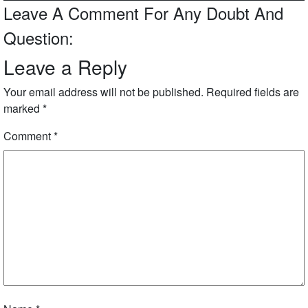
Leave A Comment For Any Doubt And
Question:
Leave a Reply
Your email address will not be published.
Required fields are
marked
*
Comment
*