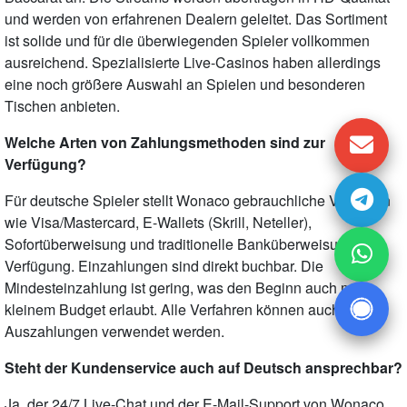
und werden von erfahrenen Dealern geleitet. Das Sortiment
ist solide und für die überwiegenden Spieler vollkommen
ausreichend. Spezialisierte Live-Casinos haben allerdings
eine noch größere Auswahl an Spielen und besonderen
Tischen anbieten.
Welche Arten von Zahlungsmethoden sind zur
Verfügung?
Für deutsche Spieler stellt Wonaco gebrauchliche Varianten
wie Visa/Mastercard, E-Wallets (Skrill, Neteller),
Sofortüberweisung und traditionelle Banküberweisung zur
Verfügung. Einzahlungen sind direkt buchbar. Die
Mindesteinzahlung ist gering, was den Beginn auch mit
kleinem Budget erlaubt. Alle Verfahren können auch für
Auszahlungen verwendet werden.
Steht der Kundenservice auch auf Deutsch ansprechbar?
Ja, der 24/7 Live-Chat und der E-Mail-Support von Wonaco