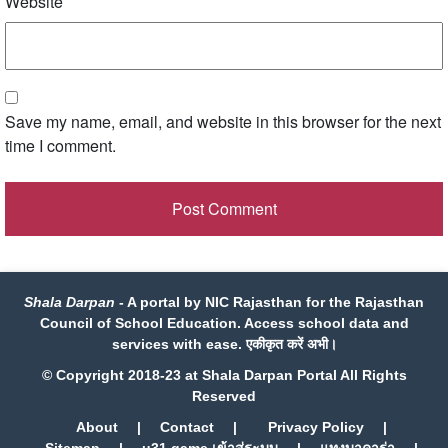
Website
Save my name, email, and website in this browser for the next
time I comment.
Shala Darpan
- A portal by NIC Rajasthan for the Rajasthan
Council of School Education. Access school data and
services with ease. एकीकृत करें अभी।
© Copyright 2018-23 at Shala Darpan Portal All Rights
Reserved
About
|
Contact
|
Privacy Policy
|