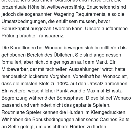
prozentuale Höhe ist wettbewerbsfähig. Entscheidend sind
jedoch die sogenannten Wagering Requirements, also die
Umsatzbedingungen, die erfüllt sein müssen, bevor
Bonuskapital ausgezahlt werden kann. Unsere ausführliche
Prüfung brachte Transparenz.
Die Konditionen bei Wonaco bewegen sich im mittleren bis
gehobenen Bereich des Üblichen. Sie sind angemessen
formuliert, aber nicht die geringsten auf dem Markt. Ein
Mitbewerber, der mit “schnellen Auszahlungen” wirbt, hatte
hier deutlich lockerere Vorgaben. Vorteilhaft bei Wonaco ist,
dass die meisten Slots zu 100% auf den Umsatz anrechnen.
Ein weiterer wesentlicher Punkt war die Maximal-Einsatz-
Begrenzung während der Bonusphase. Diese ist bei Wonaco
passend und verhindert nicht das geplante Spielen.
Routinierte Spieler kennen die Hürden im Kleingedruckten.
Wir haben die Bonusbedingungen aller sechs Casinos Seite
an Seite gelegt, um unsichtbare Hürden zu finden.