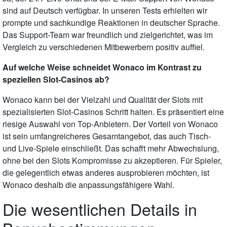
sind auf Deutsch verfügbar. In unseren Tests erhielten wir
prompte und sachkundige Reaktionen in deutscher Sprache.
Das Support-Team war freundlich und zielgerichtet, was im
Vergleich zu verschiedenen Mitbewerbern positiv auffiel.
Auf welche Weise schneidet Wonaco im Kontrast zu
speziellen Slot-Casinos ab?
Wonaco kann bei der Vielzahl und Qualität der Slots mit
spezialisierten Slot-Casinos Schritt halten. Es präsentiert eine
riesige Auswahl von Top-Anbietern. Der Vorteil von Wonaco
ist sein umfangreicheres Gesamtangebot, das auch Tisch-
und Live-Spiele einschließt. Das schafft mehr Abwechslung,
ohne bei den Slots Kompromisse zu akzeptieren. Für Spieler,
die gelegentlich etwas anderes ausprobieren möchten, ist
Wonaco deshalb die anpassungsfähigere Wahl.
Die wesentlichen Details in