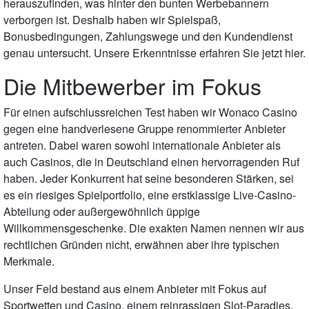
herauszufinden, was hinter den bunten Werbebannern
verborgen ist. Deshalb haben wir Spielspaß,
Bonusbedingungen, Zahlungswege und den Kundendienst
genau untersucht. Unsere Erkenntnisse erfahren Sie jetzt hier.
Die Mitbewerber im Fokus
Für einen aufschlussreichen Test haben wir Wonaco Casino
gegen eine handverlesene Gruppe renommierter Anbieter
antreten. Dabei waren sowohl internationale Anbieter als
auch Casinos, die in Deutschland einen hervorragenden Ruf
haben. Jeder Konkurrent hat seine besonderen Stärken, sei
es ein riesiges Spielportfolio, eine erstklassige Live-Casino-
Abteilung oder außergewöhnlich üppige
Willkommensgeschenke. Die exakten Namen nennen wir aus
rechtlichen Gründen nicht, erwähnen aber ihre typischen
Merkmale.
Unser Feld bestand aus einem Anbieter mit Fokus auf
Sportwetten und Casino, einem reinrassigen Slot-Paradies,