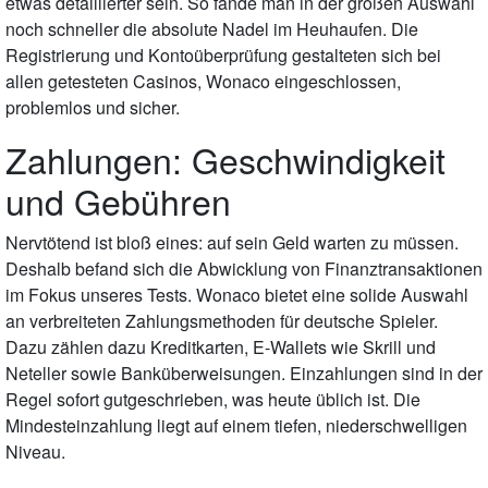
etwas detaillierter sein. So fände man in der großen Auswahl
noch schneller die absolute Nadel im Heuhaufen. Die
Registrierung und Kontoüberprüfung gestalteten sich bei
allen getesteten Casinos, Wonaco eingeschlossen,
problemlos und sicher.
Zahlungen: Geschwindigkeit
und Gebühren
Nervtötend ist bloß eines: auf sein Geld warten zu müssen.
Deshalb befand sich die Abwicklung von Finanztransaktionen
im Fokus unseres Tests. Wonaco bietet eine solide Auswahl
an verbreiteten Zahlungsmethoden für deutsche Spieler.
Dazu zählen dazu Kreditkarten, E-Wallets wie Skrill und
Neteller sowie Banküberweisungen. Einzahlungen sind in der
Regel sofort gutgeschrieben, was heute üblich ist. Die
Mindesteinzahlung liegt auf einem tiefen, niederschwelligen
Niveau.