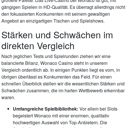
größere Palette. Das Live-Casino bei Wonaco ist gut, mit
gängigen Spielen in HD-Qualität. Es überragt allerdings nicht
den fokussierten Konkurrenten mit seinem gewaltigen
Angebot an einzigartigen Tischen und Spielshows.
Stärken und Schwächen im
direkten Vergleich
Nach jeglichen Tests und Spielrunden ziehen wir eine
balancierte Bilanz. Wonaco Casino steht in unserem
Vergleich ordentlich ab. In einigen Punkten liegt es vorn, in
übrigen überlässt es Konkurrenten das Feld. Für einen
schnellen Überblick stellen wir die wesentlichen Stärken und
Schwächen zusammen, die im harten Wettbewerb erkennbar
waren.
Umfangreiche Spielbibliothek:
Vor allem bei Slots
begeistert Wonaco mit einer enormen, qualitativ
hochwertigen Auswahl von Top-Anbietern. Die