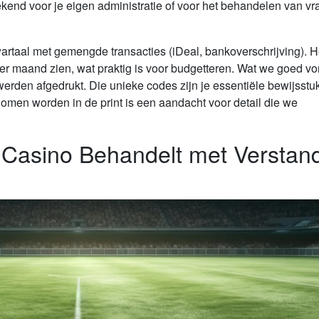
stekend voor je eigen administratie of voor het behandelen van v
rtaal met gemengde transacties (iDeal, bankoverschrijving). H
per maand zien, wat praktig is voor budgetteren. Wat we goed v
werden afgedrukt. Die unieke codes zijn je essentiële bewijsstuk
men worden in de print is een aandacht voor detail die we
Casino Behandelt met Verstan