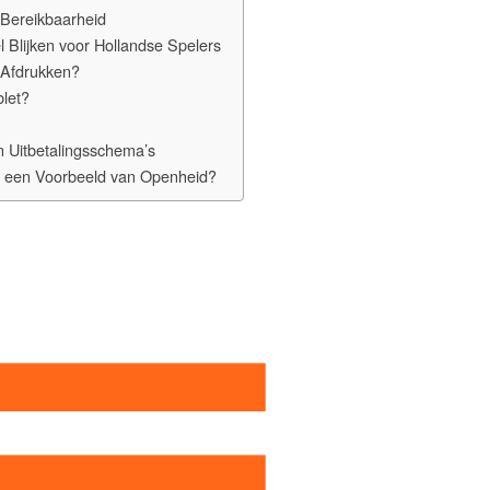
 Bereikbaarheid
 Blijken voor Hollandse Spelers
 Afdrukken?
blet?
en Uitbetalingsschema’s
no een Voorbeeld van Openheid?