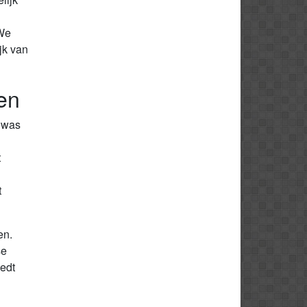
 We
jk van
en
r was
t
t
en.
se
iedt