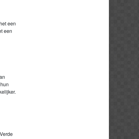
het een
et een
van
 hun
elijker.
 Verde