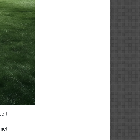
eert
 met