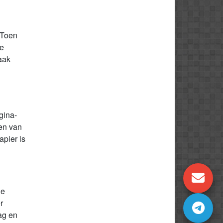
 Toen
De
aak
n
gina-
ten van
apier is
de
r
rag en