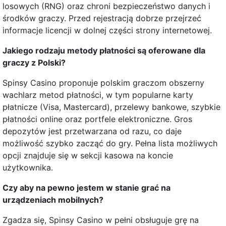
losowych (RNG) oraz chroni bezpieczeństwo danych i
środków graczy. Przed rejestracją dobrze przejrzeć
informacje licencji w dolnej części strony internetowej.
Jakiego rodzaju metody płatności są oferowane dla
graczy z Polski?
Spinsy Casino proponuje polskim graczom obszerny
wachlarz metod płatności, w tym popularne karty
płatnicze (Visa, Mastercard), przelewy bankowe, szybkie
płatności online oraz portfele elektroniczne. Gros
depozytów jest przetwarzana od razu, co daje
możliwość szybko zacząć do gry. Pełna lista możliwych
opcji znajduje się w sekcji kasowa na koncie
użytkownika.
Czy aby na pewno jestem w stanie grać na
urządzeniach mobilnych?
Zgadza się, Spinsy Casino w pełni obsługuje grę na