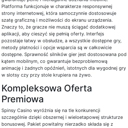
Platforma funkcjonuje w charakterze responsywnej
strony internetowej, która samoczynnie dostosowuje
szatę graficzną i możliwości do ekranu urządzenia.
Znaczy to, że gracze nie muszą ściągać dodatkowej
aplikacji, aby cieszyć się pełnią oferty. Interfejs
pozostaje łatwy w obsłudze, a wszystkie dostępne gry,
metody płatności i opcje wsparcia są w całkowicie
dostępne. Sprawność silników gier jest dostosowana pod
kątem mobilnym, co gwarantuje bezproblemową
animację i żadnych opóźnień, istotnych dla wygodnej gry
w slotsy czy przy stole krupiera na żywo.
Kompleksowa Oferta
Premiowa
Spinsy Casino wyróżnia się na tle konkurencji
szczególnie dzięki obszernej i wieloetapowej strukturze
bonusowej. Pakiet powitalny nierzadko składa się z