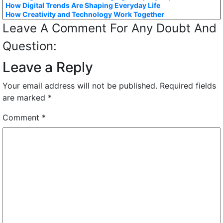
How Digital Trends Are Shaping Everyday Life
How Creativity and Technology Work Together
Leave A Comment For Any Doubt And
Question:
Leave a Reply
Your email address will not be published.
Required fields
are marked
*
Comment
*