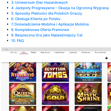
Uniwersum Gier Hazardowych
Jackpoty Progresywne – Okazja na Ogromną Wygraną
Sposoby Płatności dla Polskich Graczy
Obsługa Klienta po Polsku
Doświadczenie Mobilne i Aplikacja Mobilna
Kompleksowa Oferta Premiowa
Bezpieczna Gra jako Najważniejszy Cel
FAQ