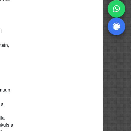
i
tain,
t muun
na
lla
ukuisia