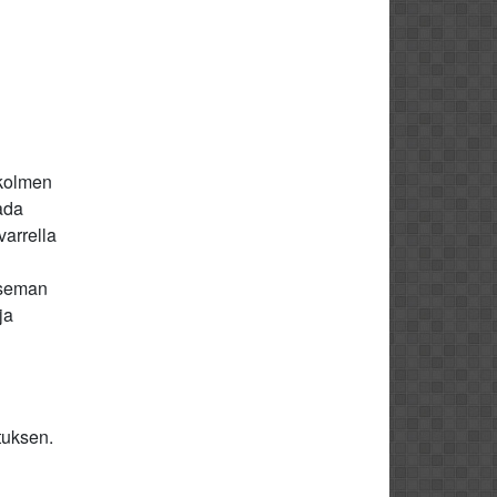
 kolmen
ada
varrella
 aseman
ja
tuksen.