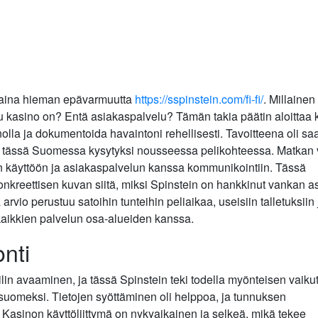
on aina hieman epävarmuutta
https://sspinstein.com/fi-fi/
. Millainen
ilu kasino on? Entä asiakaspalvelu? Tämän takia päätin aloittaa
olla ja dokumentoida havaintoni rehellisesti. Tavoitteena oli sa
esti tässä Suomessa kysytyksi nousseessa pelikohteessa. Matkan 
en käyttöön ja asiakaspalvelun kanssa kommunikointiin. Tässä
 konkreettisen kuvan siitä, miksi Spinstein on hankkinut vankan
rvio perustuu satoihin tunteihin peliaikaa, useisiin talletuksiin 
kaikkien palvelun osa-alueiden kanssa.
onti
tilin avaaminen, ja tässä Spinstein teki todella myönteisen vaiku
 suomeksi. Tietojen syöttäminen oli helppoa, ja tunnuksen
 Kasinon käyttöliittymä on nykyaikainen ja selkeä, mikä tekee