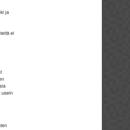
ki ja
eitä ei
t
den
sia
t usein
sten