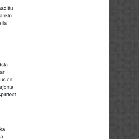
aadittu
sinkin
ella
ista
van
mus on
rjonta,
piirteet
a
tka
la