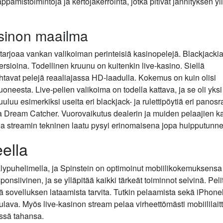
pamistoimintoja ja kertojakerrointa, jotka pitivät jännityksen yl
asinon maailma
in tarjoaa vankan valikoiman perinteisiä kasinopelejä. Blackjackia
 versioina. Todellinen kruunu on kuitenkin live-kasino. Siellä
ohtavat pelejä reaaliajassa HD-laadulla. Kokemus on kuin olisi
neesta. Live-pelien valikoima on todella kattava, ja se oli yksi
luu esimerkiksi useita eri blackjack- ja rulettipöytiä eri panosra
a Dream Catcher. Vuorovaikutus dealerin ja muiden pelaajien 
, ja streamin tekninen laatu pysyi erinomaisena jopa huipputunnei
eella
älypuhelimella, ja Spinstein on optimoinut mobiilikokemuksensa
onsiivinen, ja se ylläpitää kaikki tärkeät toiminnot selvinä. Peli
 sovelluksen lataamista tarvita. Tutkin pelaamista sekä iPhonel
lava. Myös live-kasinon stream pelaa virheettömästi mobiililaitt
issä tahansa.