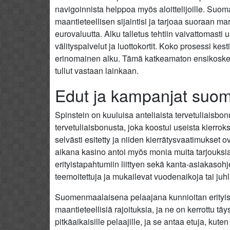
navigoinnista helppoa myös aloittelijoille. Suomal
maantieteellisen sijaintisi ja tarjoaa suoraan ma
eurovaluutta. Alku talletus tehtiin vaivattomasti
välityspalvelut ja luottokortit. Koko prosessi kes
erinomainen alku. Tämä katkeamaton ensikosketus 
tullut vastaan lainkaan.
Edut ja kampanjat suoma
Spinstein on kuuluisa anteliaista tervetuliaisbo
tervetuliaisbonusta, joka koostui useista kierroks
selvästi esitetty ja niiden kierrätysvaatimukset 
aikana kasino antoi myös monia muita tarjouksia, 
erityistapahtumiin liittyen sekä kanta-asiakasoh
teemoitettuja ja mukailevat vuodenaikoja tai ju
Suomenmaalaisena pelaajana kunnioitan erityisest
maantieteellisiä rajoituksia, ja ne on kerrottu 
pitkäaikaisille pelaajille, ja se antaa etuja, ku