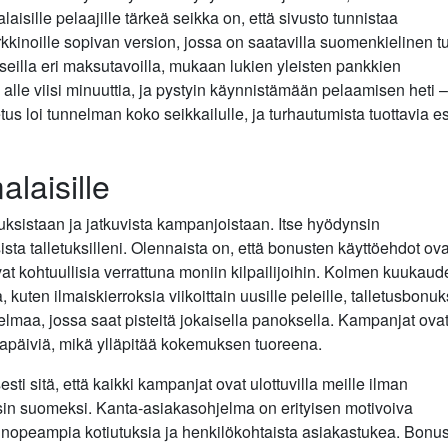
aisille pelaajille tärkeä seikka on, että sivusto tunnistaa
rkkinoille sopivan version, jossa on saatavilla suomenkielinen tu
 useilla eri maksutavoilla, mukaan lukien yleisten pankkien
ti alle viisi minuuttia, ja pystyin käynnistämään pelaamisen heti –
loi tunnelman koko seikkailulle, ja turhautumista tuottavia est
laisille
nuksistaan ja jatkuvista kampanjoistaan. Itse hyödynsin
ista talletuksilleni. Olennaista on, että bonusten käyttöehdot ova
ovat kohtuullisia verrattuna moniin kilpailijoihin. Kolmen kuukau
kuten ilmaiskierroksia viikoittain uusille peleille, talletusbonuk
jelmaa, jossa saat pisteitä jokaisella panoksella. Kampanjat ova
hlapäiviä, mikä ylläpitää kokemuksen tuoreena.
i sitä, että kaikki kampanjat ovat ulottuvilla meille ilman
täysin suomeksi. Kanta-asiakasohjelma on erityisen motivoiva
ten nopeampia kotiutuksia ja henkilökohtaista asiakastukea. Bonu