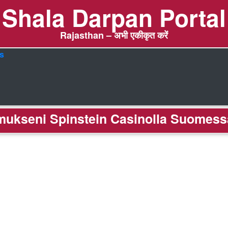
Shala Darpan Portal
Rajasthan – अभी एकीकृत करें
s
ukseni Spinstein Casinolla Suomess