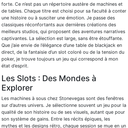
forte. Ce n’est pas un répertoire austère de machines et
de tables. Chaque titre est choisi pour sa faculté à conter
une histoire ou à susciter une émotion. Je passe des
classiques réconfortants aux dernières créations des
meilleurs studios, qui proposent des aventures narratives
captivantes. La sélection est large, sans être étouffante.
Que j’aie envie de l’élégance d’une table de blackjack en
direct, de la fantaisie d’un slot coloré ou de la tension du
poker, je trouve toujours un jeu qui correspond à mon
état d’esprit.
Les Slots : Des Mondes à
Explorer
Les machines à sous chez Stonevegas sont des fenêtres
sur d’autres univers. Je sélectionne souvent un jeu pour la
qualité de son histoire ou de ses visuels, autant que pour
son système de gains. Entre les récits épiques, les
mythes et les designs rétro, chaque session se mue en un