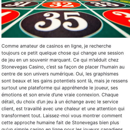
Comme amateur de casinos en ligne, je recherche
toujours ce petit quelque chose qui change une session
de jeu en un souvenir marquant. Ce qui m’séduit chez
Stonevegas Casino, c’est sa façon de placer l’humain au
centre de son univers numérique. Oui, les graphismes
sont beaux et les gains potentiels sont là, mais je ressens
surtout une plateforme qui appréhende le joueur, ses
émotions et son envie d’une vraie connexion. Chaque
détail, du choix d’un jeu à un échange avec le service
client, est travaillé avec une chaleur et une attention qui
transforment tout. Laissez-moi vous montrer comment
cette approche humaine fait de Stonevegas bien plus
qu’un simple casino en ligne pour les joueurs canadiens.