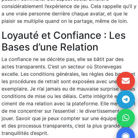
considérablement l’expérience de jeu. Cela rappelle qu’il y
a une vraie personne derrière chaque avatar, et que le
plaisir se multiplie quand on le partage, même de loin.
Loyauté et Confiance : Les
Bases d’une Relation
La confiance ne se décrète pas, elle se bâtit par des
actes transparents. C’est un secteur où Stonevegas
excelle. Les conditions générales, les règles des bonus et
les procédures de retrait sont exposées avec une clarté
exemplaire. Je n’ai jamais eu de mauvaise surprise sur les
conditions de mise ou les délais. Cette intégrité est le
ciment de ma relation avec la plateforme. Elle me permet
de me concentrer sur l’essentiel : le divertissement de
jouer. Savoir que je peux compter sur une équipe intègre
et des processus transparents, c’est la plus grande des
tranquillités d’esprit.