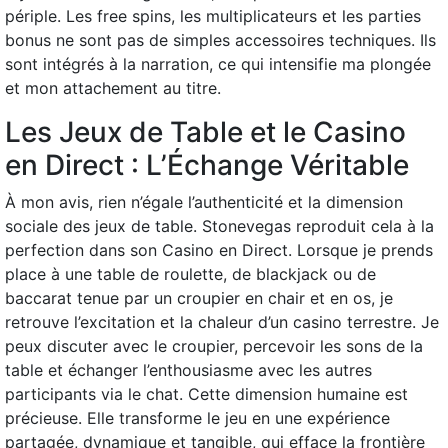
périple. Les free spins, les multiplicateurs et les parties
bonus ne sont pas de simples accessoires techniques. Ils
sont intégrés à la narration, ce qui intensifie ma plongée
et mon attachement au titre.
Les Jeux de Table et le Casino
en Direct : L’Échange Véritable
À mon avis, rien n’égale l’authenticité et la dimension
sociale des jeux de table. Stonevegas reproduit cela à la
perfection dans son Casino en Direct. Lorsque je prends
place à une table de roulette, de blackjack ou de
baccarat tenue par un croupier en chair et en os, je
retrouve l’excitation et la chaleur d’un casino terrestre. Je
peux discuter avec le croupier, percevoir les sons de la
table et échanger l’enthousiasme avec les autres
participants via le chat. Cette dimension humaine est
précieuse. Elle transforme le jeu en une expérience
partagée, dynamique et tangible, qui efface la frontière