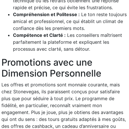
technique ou les retraits obtiennent une réponse
rapide et précise, ce qui évite les frustrations.
Compréhension et Politesse :
Le ton reste toujours
amical et professionnel, ce qui établit un climat de
confiance dès les premiers mots.
Compétence et Clarté :
Les conseillers maîtrisent
parfaitement la plateforme et expliquent les
processus avec clarté, sans détour.
Promotions avec une
Dimension Personnelle
Les offres et promotions sont monnaie courante, mais
chez Stonevegas, ils paraissent conçus pour satisfaire
plus que pour séduire à tout prix. Le programme de
fidélité, en particulier, reconnaît vraiment mon
engagement. Plus je joue, plus je obtiens des avantages
qui ont du sens : des tours gratuits adaptés à mes goûts,
des offres de cashback, un cadeau d’anniversaire ou