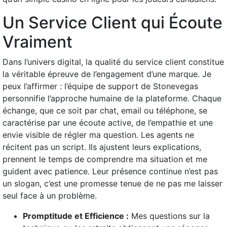
Un Service Client qui Écoute
Vraiment
Dans l’univers digital, la qualité du service client constitue
la véritable épreuve de l’engagement d’une marque. Je
peux l’affirmer : l’équipe de support de Stonevegas
personnifie l’approche humaine de la plateforme. Chaque
échange, que ce soit par chat, email ou téléphone, se
caractérise par une écoute active, de l’empathie et une
envie visible de régler ma question. Les agents ne
récitent pas un script. Ils ajustent leurs explications,
prennent le temps de comprendre ma situation et me
guident avec patience. Leur présence continue n’est pas
un slogan, c’est une promesse tenue de ne pas me laisser
seul face à un problème.
Promptitude et Efficience :
Mes questions sur la