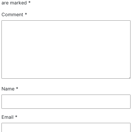
are marked
*
Comment
*
Name
*
Email
*