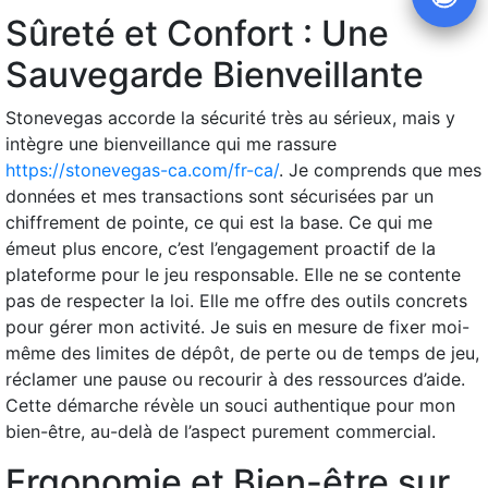
Sûreté et Confort : Une
Sauvegarde Bienveillante
Stonevegas accorde la sécurité très au sérieux, mais y
intègre une bienveillance qui me rassure
https://stonevegas-ca.com/fr-ca/
. Je comprends que mes
données et mes transactions sont sécurisées par un
chiffrement de pointe, ce qui est la base. Ce qui me
émeut plus encore, c’est l’engagement proactif de la
plateforme pour le jeu responsable. Elle ne se contente
pas de respecter la loi. Elle me offre des outils concrets
pour gérer mon activité. Je suis en mesure de fixer moi-
même des limites de dépôt, de perte ou de temps de jeu,
réclamer une pause ou recourir à des ressources d’aide.
Cette démarche révèle un souci authentique pour mon
bien-être, au-delà de l’aspect purement commercial.
Ergonomie et Bien-être sur