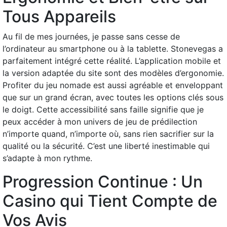
Tous Appareils
Au fil de mes journées, je passe sans cesse de
l’ordinateur au smartphone ou à la tablette. Stonevegas a
parfaitement intégré cette réalité. L’application mobile et
la version adaptée du site sont des modèles d’ergonomie.
Profiter du jeu nomade est aussi agréable et enveloppant
que sur un grand écran, avec toutes les options clés sous
le doigt. Cette accessibilité sans faille signifie que je
peux accéder à mon univers de jeu de prédilection
n’importe quand, n’importe où, sans rien sacrifier sur la
qualité ou la sécurité. C’est une liberté inestimable qui
s’adapte à mon rythme.
Progression Continue : Un
Casino qui Tient Compte de
Vos Avis