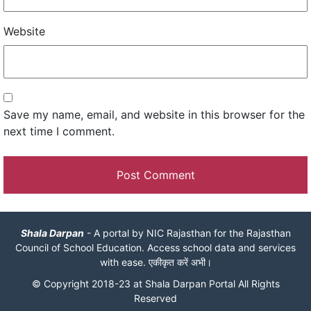
Website
Save my name, email, and website in this browser for the
next time I comment.
Shala Darpan
- A portal by NIC Rajasthan for the Rajasthan
Council of School Education. Access school data and services
with ease. एकीकृत करें अभी।
© Copyright 2018-23 at Shala Darpan Portal All Rights
Reserved