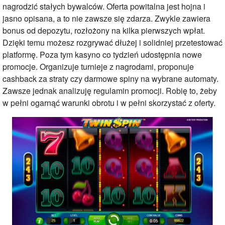
nagrodzić stałych bywalców. Oferta powitalna jest hojna i
jasno opisana, a to nie zawsze się zdarza. Zwykle zawiera
bonus od depozytu, rozłożony na kilka pierwszych wpłat.
Dzięki temu możesz rozgrywać dłużej i solidniej przetestować
platformę. Poza tym kasyno co tydzień udostępnia nowe
promocje. Organizuje turnieje z nagrodami, proponuje
cashback za straty czy darmowe spiny na wybrane automaty.
Zawsze jednak analizuję regulamin promocji. Robię to, żeby
w pełni ogarnąć warunki obrotu i w pełni skorzystać z oferty.