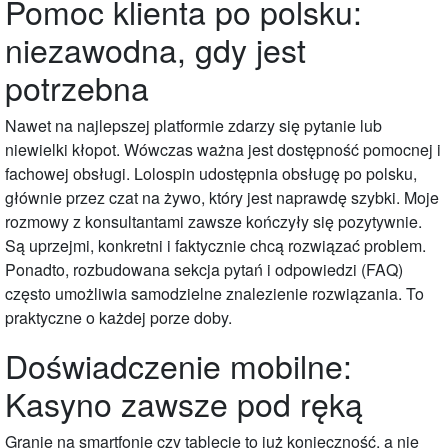
Pomoc klienta po polsku:
niezawodna, gdy jest
potrzebna
Nawet na najlepszej platformie zdarzy się pytanie lub
niewielki kłopot. Wówczas ważna jest dostępność pomocnej i
fachowej obsługi. Lolospin udostępnia obsługę po polsku,
głównie przez czat na żywo, który jest naprawdę szybki. Moje
rozmowy z konsultantami zawsze kończyły się pozytywnie.
Są uprzejmi, konkretni i faktycznie chcą rozwiązać problem.
Ponadto, rozbudowana sekcja pytań i odpowiedzi (FAQ)
często umożliwia samodzielne znalezienie rozwiązania. To
praktyczne o każdej porze doby.
Doświadczenie mobilne:
Kasyno zawsze pod ręką
Granie na smartfonie czy tablecie to już konieczność, a nie