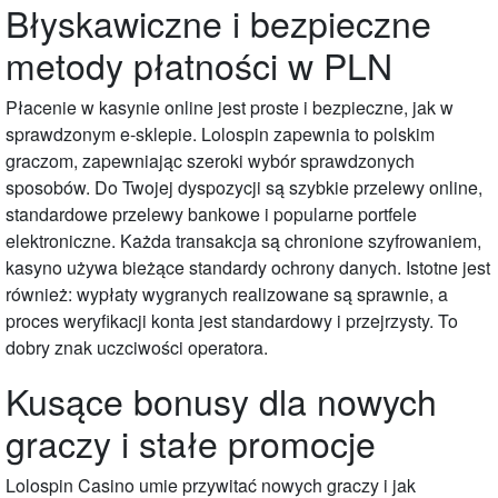
Błyskawiczne i bezpieczne
metody płatności w PLN
Płacenie w kasynie online jest proste i bezpieczne, jak w
sprawdzonym e‑sklepie. Lolospin zapewnia to polskim
graczom, zapewniając szeroki wybór sprawdzonych
sposobów. Do Twojej dyspozycji są szybkie przelewy online,
standardowe przelewy bankowe i popularne portfele
elektroniczne. Każda transakcja są chronione szyfrowaniem,
kasyno używa bieżące standardy ochrony danych. Istotne jest
również: wypłaty wygranych realizowane są sprawnie, a
proces weryfikacji konta jest standardowy i przejrzysty. To
dobry znak uczciwości operatora.
Kusące bonusy dla nowych
graczy i stałe promocje
Lolospin Casino umie przywitać nowych graczy i jak