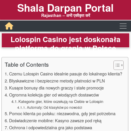
Shala Darpan Portal
Rajasthan – अभी एकीकृत करें
Lolospin Casino jest doskonała
platforma do grania w Polsce
Table of Contents
Czemu Lolospin Casino idealnie pasuje do lokalnego klienta?
Błyskawiczne i bezpieczne metody płatności w PLN
Kusące bonusy dla nowych graczy i stałe promocje
Ogromna kolekcja gier od wiodących dostawców
Kategorie gier, które oczekują na Ciebie w Lolospin
Automaty: Od klasyków po nowości
Pomoc klienta po polsku: niezawodna, gdy jest potrzebna
Doświadczenie mobilne: Kasyno zawsze pod ręką
Ochrona i odpowiedzialna gra jako podstawa