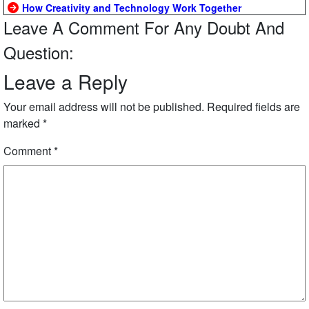
How Creativity and Technology Work Together
Leave A Comment For Any Doubt And
Question:
Leave a Reply
Your email address will not be published.
Required fields are
marked
*
Comment
*