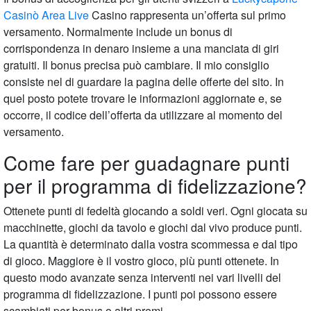
Casinò Area Live
Casino rappresenta un’offerta sul primo
versamento. Normalmente include un bonus di
corrispondenza in denaro insieme a una manciata di giri
gratuiti. Il bonus precisa può cambiare. Il mio consiglio
consiste nel di guardare la pagina delle offerte del sito. In
quel posto potete trovare le informazioni aggiornate e, se
occorre, il codice dell’offerta da utilizzare al momento del
versamento.
Come fare per guadagnare punti
per il programma di fidelizzazione?
Ottenete punti di fedeltà giocando a soldi veri. Ogni giocata su
macchinette, giochi da tavolo e giochi dal vivo produce punti.
La quantità è determinato dalla vostra scommessa e dal tipo
di gioco. Maggiore è il vostro gioco, più punti ottenete. In
questo modo avanzate senza interventi nei vari livelli del
programma di fidelizzazione. I punti poi possono essere
scambiati per bonus o altri premi.