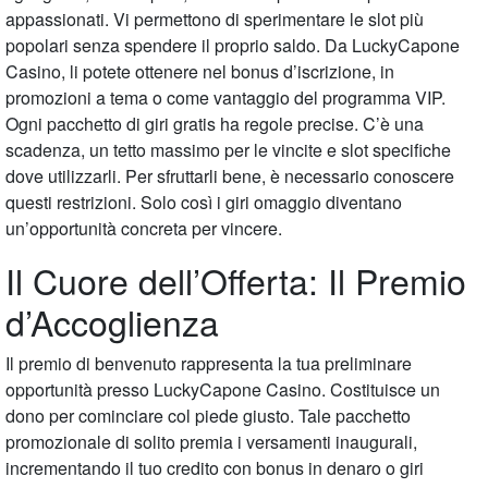
appassionati. Vi permettono di sperimentare le slot più
popolari senza spendere il proprio saldo. Da LuckyCapone
Casino, li potete ottenere nel bonus d’iscrizione, in
promozioni a tema o come vantaggio del programma VIP.
Ogni pacchetto di giri gratis ha regole precise. C’è una
scadenza, un tetto massimo per le vincite e slot specifiche
dove utilizzarli. Per sfruttarli bene, è necessario conoscere
questi restrizioni. Solo così i giri omaggio diventano
un’opportunità concreta per vincere.
Il Cuore dell’Offerta: Il Premio
d’Accoglienza
Il premio di benvenuto rappresenta la tua preliminare
opportunità presso LuckyCapone Casino. Costituisce un
dono per cominciare col piede giusto. Tale pacchetto
promozionale di solito premia i versamenti inaugurali,
incrementando il tuo credito con bonus in denaro o giri