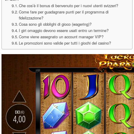
Che cos’è il bonus di benvenuto per i nuovi utenti svizzeri?
Come fare per guadagnare punti per il programma di
fidelizzazione?
Cosa sono gli obblighi di gioco (wagering)?
I giri omaggio devono essere usati entro un termine?
Come viene assegnato un account manager VIP?
Le promozioni sono valide per tutti i giochi del casino?