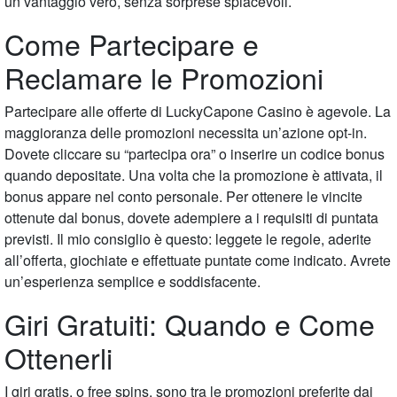
un vantaggio vero, senza sorprese spiacevoli.
Come Partecipare e
Reclamare le Promozioni
Partecipare alle offerte di LuckyCapone Casino è agevole. La
maggioranza delle promozioni necessita un’azione opt-in.
Dovete cliccare su “partecipa ora” o inserire un codice bonus
quando depositate. Una volta che la promozione è attivata, il
bonus appare nel conto personale. Per ottenere le vincite
ottenute dal bonus, dovete adempiere a i requisiti di puntata
previsti. Il mio consiglio è questo: leggete le regole, aderite
all’offerta, giochiate e effettuate puntate come indicato. Avrete
un’esperienza semplice e soddisfacente.
Giri Gratuiti: Quando e Come
Ottenerli
I giri gratis, o free spins, sono tra le promozioni preferite dai