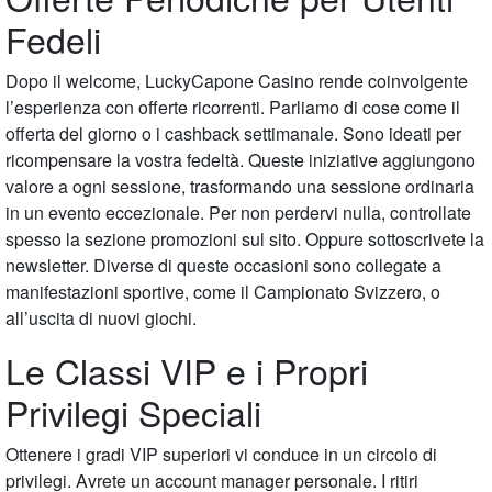
Fedeli
Dopo il welcome, LuckyCapone Casino rende coinvolgente
l’esperienza con offerte ricorrenti. Parliamo di cose come il
offerta del giorno o i cashback settimanale. Sono ideati per
ricompensare la vostra fedeltà. Queste iniziative aggiungono
valore a ogni sessione, trasformando una sessione ordinaria
in un evento eccezionale. Per non perdervi nulla, controllate
spesso la sezione promozioni sul sito. Oppure sottoscrivete la
newsletter. Diverse di queste occasioni sono collegate a
manifestazioni sportive, come il Campionato Svizzero, o
all’uscita di nuovi giochi.
Le Classi VIP e i Propri
Privilegi Speciali
Ottenere i gradi VIP superiori vi conduce in un circolo di
privilegi. Avrete un account manager personale. I ritiri