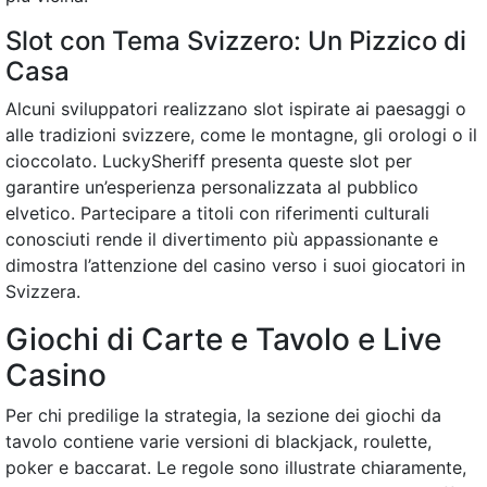
Slot con Tema Svizzero: Un Pizzico di
Casa
Alcuni sviluppatori realizzano slot ispirate ai paesaggi o
alle tradizioni svizzere, come le montagne, gli orologi o il
cioccolato. LuckySheriff presenta queste slot per
garantire un’esperienza personalizzata al pubblico
elvetico. Partecipare a titoli con riferimenti culturali
conosciuti rende il divertimento più appassionante e
dimostra l’attenzione del casino verso i suoi giocatori in
Svizzera.
Giochi di Carte e Tavolo e Live
Casino
Per chi predilige la strategia, la sezione dei giochi da
tavolo contiene varie versioni di blackjack, roulette,
poker e baccarat. Le regole sono illustrate chiaramente,