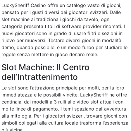
LuckySheriff Casino offre un catalogo vasto di giochi,
pensato per i gusti diversi dei giocatori svizzeri. Dalle
slot machine ai tradizionali giochi da tavolo, ogni
categoria presenta titoli di software provider rinomati. I
nuovi giocatori sono in grado di usare filtri e sezioni in
rilievo per muoversi. Testare diversi giochi in modalità
demo, quando possibile, è un modo furbo per studiare le
regole senza mettere in gioco denaro reale.
Slot Machine: Il Centro
dell’Intrattenimento
Le slot sono l’attrazione principale per molti, per la loro
immediatezza e le possibili vincite. LuckySheriff ne offre
centinaia, dai modelli a 3 rulli alle video slot attuali con
molte linee di pagamento. I temi spaziano dall’avventura
alla mitologia. Per i giocatori svizzeri, trovare giochi con
simboli collegati alla cultura locale trasforma l’esperienza
più vicina.