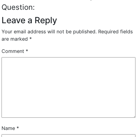
Question:
Leave a Reply
Your email address will not be published.
Required fields
are marked
*
Comment
*
Name
*