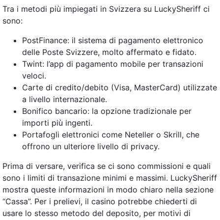
Tra i metodi più impiegati in Svizzera su LuckySheriff ci
sono:
PostFinance: il sistema di pagamento elettronico
delle Poste Svizzere, molto affermato e fidato.
Twint: l’app di pagamento mobile per transazioni
veloci.
Carte di credito/debito (Visa, MasterCard) utilizzate
a livello internazionale.
Bonifico bancario: la opzione tradizionale per
importi più ingenti.
Portafogli elettronici come Neteller o Skrill, che
offrono un ulteriore livello di privacy.
Prima di versare, verifica se ci sono commissioni e quali
sono i limiti di transazione minimi e massimi. LuckySheriff
mostra queste informazioni in modo chiaro nella sezione
“Cassa”. Per i prelievi, il casino potrebbe chiederti di
usare lo stesso metodo del deposito, per motivi di