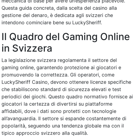
meccanica di base per avere un’esperienza piacevole.
Questa guida concreta, dalla scelta del casino alla
gestione del denaro, è dedicata agli svizzeri che
intendono cominciare bene su LuckySheriff.
Il Quadro del Gaming Online
in Svizzera
La legislazione svizzera regolamenta il settore del
gaming online, garantendo protezione ai giocatori e
promuovendo la correttezza. Gli operatori, come
LuckySheriff Casino, devono ottenere licenze specifiche
che stabiliscono standard di sicurezza elevati e test
periodici dei giochi. Questo quadro normativo fornisce ai
giocatori la certezza di divertirsi su piattaforme
affidabili, dove i dati sono protetti con tecnologie
all’avanguardia. Il settore si espande costantemente di
popolarità, seguendo una tendenza globale ma con il
tipico approccio svizzero alla qualità.