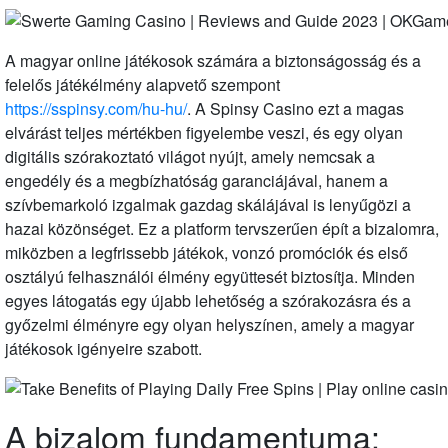
A magyar online játékosok számára a biztonságosság és a
felelős játékélmény alapvető szempont
https://sspinsy.com/hu-hu/
. A Spinsy Casino ezt a magas
elvárást teljes mértékben figyelembe veszi, és egy olyan
digitális szórakoztató világot nyújt, amely nemcsak a
engedély és a megbízhatóság garanciájával, hanem a
szívbemarkoló izgalmak gazdag skálájával is lenyűgözi a
hazai közönséget. Ez a platform tervszerűen épít a bizalomra,
miközben a legfrissebb játékok, vonzó promóciók és első
osztályú felhasználói élmény együttesét biztosítja. Minden
egyes látogatás egy újabb lehetőség a szórakozásra és a
győzelmi élményre egy olyan helyszínen, amely a magyar
játékosok igényeire szabott.
A bizalom fundamentuma: