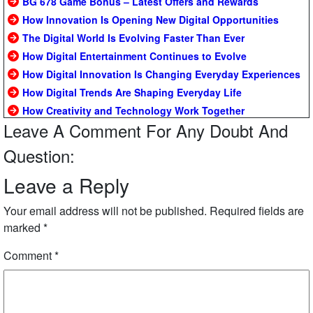
BG 678 Game Bonus – Latest Offers and Rewards
How Innovation Is Opening New Digital Opportunities
The Digital World Is Evolving Faster Than Ever
How Digital Entertainment Continues to Evolve
How Digital Innovation Is Changing Everyday Experiences
How Digital Trends Are Shaping Everyday Life
How Creativity and Technology Work Together
Leave A Comment For Any Doubt And
Question:
Leave a Reply
Your email address will not be published.
Required fields are
marked
*
Comment
*