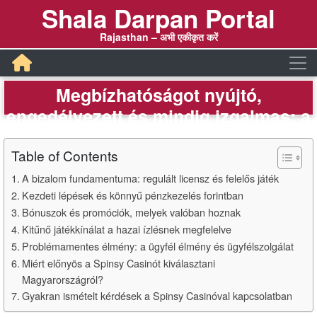
Shala Darpan Portal
Rajasthan – अभी एकीकृत करें
Megbízhatóságot nyújtó,
engedélyezett és mindig izgalmas: a
Spinsy Casino Magyarországnak
Table of Contents
A bizalom fundamentuma: regulált licensz és felelős játék
Kezdeti lépések és könnyű pénzkezelés forintban
Bónuszok és promóciók, melyek valóban hoznak
Kitűnő játékkínálat a hazai ízlésnek megfelelve
Problémamentes élmény: a ügyfél élmény és ügyfélszolgálat
Miért előnyös a Spinsy Casinót kiválasztani
Magyarországról?
Gyakran ismételt kérdések a Spinsy Casinóval kapcsolatban