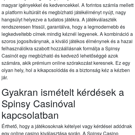
magyar igényekkel és kedvencekkel. A forintos számla mellett
a platform kultúrált és megbízható játékélményt nyújt, nagy
hangsúlyt helyezve a tudatos játékra. A játékválaszték
rendszeresen frissül, garantálva, hogy a legmodernebb és
legkedveltebb címek mindig kéznél legyenek. A kombináció a
szoros jogosítványnak, a kiváló játékos élménynek és a hazai
felhasználókra szabott hozzáállásnak formálja a Spinsy
Casinót egy megbízható és kedvező lehetőséggé azok
számára, akik prémium online szórakozást keresnek. Ez egy
olyan hely, hol a kikapcsolódás és a biztonság kéz a kézben
jár.
Gyakran ismételt kérdések a
Spinsy Casinóval
kapcsolatban
Érthető, hogy a játékosoknak kételyei vagy kérdései adódnak
egy online casino kiválasztása során. A Spinsy Casino