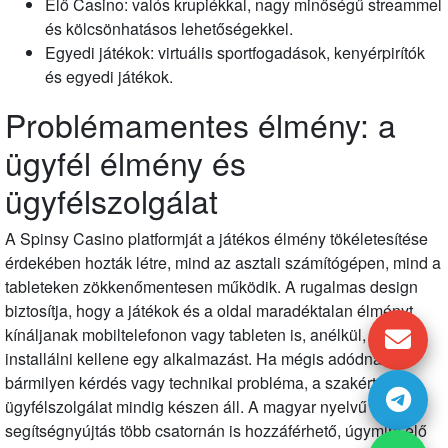
Élő Casino: valós krupiékkal, nagy minőségű streammel
és kölcsönhatásos lehetőségekkel.
Egyedi játékok: virtuális sportfogadások, kenyérpirítók
és egyedi játékok.
Problémamentes élmény: a
ügyfél élmény és
ügyfélszolgálat
A Spinsy Casino platformját a játékos élmény tökéletesítése
érdekében hozták létre, mind az asztali számítógépen, mind a
tableteken zökkenőmentesen működik. A rugalmas design
biztosítja, hogy a játékok és a oldal maradéktalan élményt
kínáljanak mobiltelefonon vagy tableten is, anélkül, hogy
installálni kellene egy alkalmazást. Ha mégis adódna
bármilyen kérdés vagy technikai probléma, a szakértő
ügyfélszolgálat mindig készen áll. A magyar nyelvű
segítségnyújtás több csatornán is hozzáférhető, úgymint élő