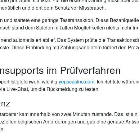
to prinzipiell startklar. Für die erste Einzahlung muss aber au
chenüblich und dient dem Schutz vor Missbrauch.
 und startete eine geringe Testtransaktion. Diese Bezahlquell
anach stand dem Spielen mit allen Möglichkeiten nichts mehr i
inend automatisiert ablief. Das System prüfte die Transaktionsd
usste. Diese Einbindung mit Zahlungsanbietern fördert den Pro
nsupports im Prüfverfahren
pport ist gleichwohl wichtig
yepscasino.com
. Ich richtete währe
via Live-Chat, um die Rückmeldung zu testen.
enz
beiter kam innerhalb von zwei Minuten zustande. Das ist ein 
peziellen belgischen Anforderungen und gab eine genaue Antwort
en.