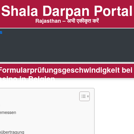
Shala Darpan Portal
Rajasthan – अभी एकीकृत करें
s
 Formularprüfungsgeschwindigkeit bei
sino in Belgien
g
 gemessen
nübertragung