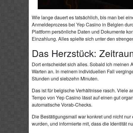
Wie lange dauert es tatsächlich, bis man bei e
Anmeldeprozess bei Yep Casino in Belgien durch
Plattform persönliche Daten und Dokumente kontro
Einzahlung. Alles spielte sich unter den stren
Das Herzstück: Zeitra
Dort entscheidet sich alles. Sobald ich meinen
Warten an. In meinem individuellen Fall vergin
Stunden und siebzehn Minuten.
Das ist für belgische Verhältnisse rasch. Viele
Tempo von Yep Casino lässt auf einen gut organ
automatische Vorab-Checks.
Die Bestätigungsmail war konkret und nicht nur 
wurden, und informierte mit, dass die Identität n