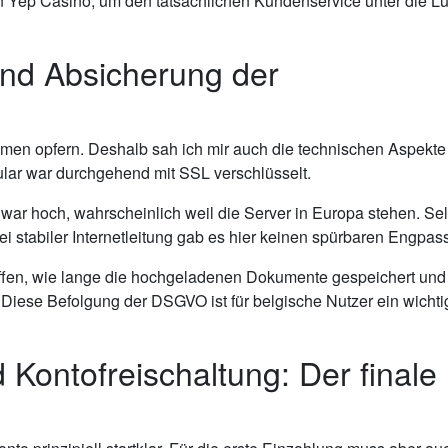
von Yep Casino, um den tatsächlichen Kundenservice unter die L
nd Absicherung der
hmen opfern. Deshalb sah ich mir auch die technischen Aspekte
lar war durchgehend mit SSL verschlüsselt.
ar hoch, wahrscheinlich weil die Server in Europa stehen. Sel
 stabiler Internetleitung gab es hier keinen spürbaren Engpass
 offen, wie lange die hochgeladenen Dokumente gespeichert un
 Diese Befolgung der DSGVO ist für belgische Nutzer ein wicht
Kontofreischaltung: Der finale