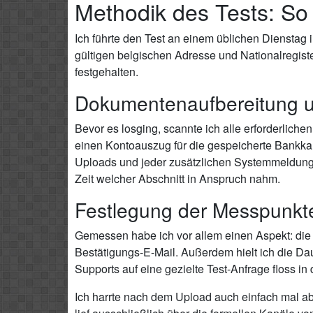
Methodik des Tests: So
Ich führte den Test an einem üblichen Dienstag i
gültigen belgischen Adresse und Nationalregist
festgehalten.
Dokumentenaufbereitung u
Bevor es losging, scannte ich alle erforderlic
einen Kontoauszug für die gespeicherte Bankka
Uploads und jeder zusätzlichen Systemmeldung no
Zeit welcher Abschnitt in Anspruch nahm.
Festlegung der Messpunkt
Gemessen habe ich vor allem einen Aspekt: die 
Bestätigungs-E-Mail. Außerdem hielt ich die Dau
Supports auf eine gezielte Test-Anfrage floss in
Ich harrte nach dem Upload auch einfach mal ab