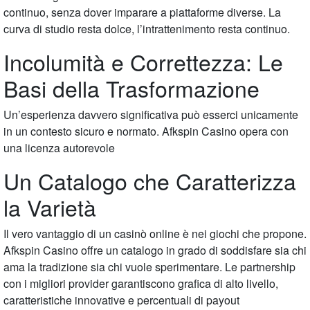
continuo, senza dover imparare a piattaforme diverse. La
curva di studio resta dolce, l’intrattenimento resta continuo.
Incolumità e Correttezza: Le
Basi della Trasformazione
Un’esperienza davvero significativa può esserci unicamente
in un contesto sicuro e normato. Afkspin Casino opera con
una licenza autorevole
Un Catalogo che Caratterizza
la Varietà
Il vero vantaggio di un casinò online è nei giochi che propone.
Afkspin Casino offre un catalogo in grado di soddisfare sia chi
ama la tradizione sia chi vuole sperimentare. Le partnership
con i migliori provider garantiscono grafica di alto livello,
caratteristiche innovative e percentuali di payout