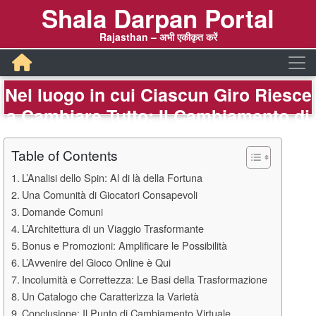
Shala Darpan Portal
Rajasthan – अभी एकीकृत करें
Nel luogo in cui Ciascun Giro Riesce
a Cambiare Tutto: Il Cambiamento di
Afkspin Casino
Table of Contents
L’Analisi dello Spin: Al di là della Fortuna
Una Comunità di Giocatori Consapevoli
Domande Comuni
L’Architettura di un Viaggio Trasformante
Bonus e Promozioni: Amplificare le Possibilità
L’Avvenire del Gioco Online è Qui
Incolumità e Correttezza: Le Basi della Trasformazione
Un Catalogo che Caratterizza la Varietà
Conclusione: Il Punto di Cambiamento Virtuale