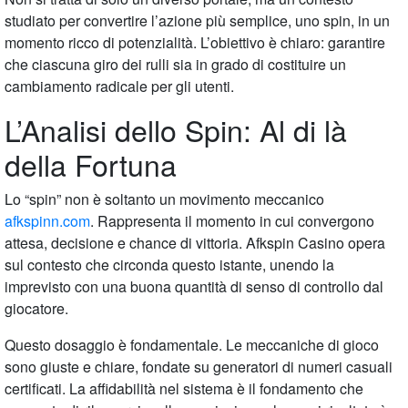
studiato per convertire l’azione più semplice, uno spin, in un
momento ricco di potenzialità. L’obiettivo è chiaro: garantire
che ciascuna giro dei rulli sia in grado di costituire un
cambiamento radicale per gli utenti.
L’Analisi dello Spin: Al di là
della Fortuna
Lo “spin” non è soltanto un movimento meccanico
afkspinn.com
. Rappresenta il momento in cui convergono
attesa, decisione e chance di vittoria. Afkspin Casino opera
sul contesto che circonda questo istante, unendo la
imprevisto con una buona quantità di senso di controllo dal
giocatore.
Questo dosaggio è fondamentale. Le meccaniche di gioco
sono giuste e chiare, fondate su generatori di numeri casuali
certificati. La affidabilità nel sistema è il fondamento che