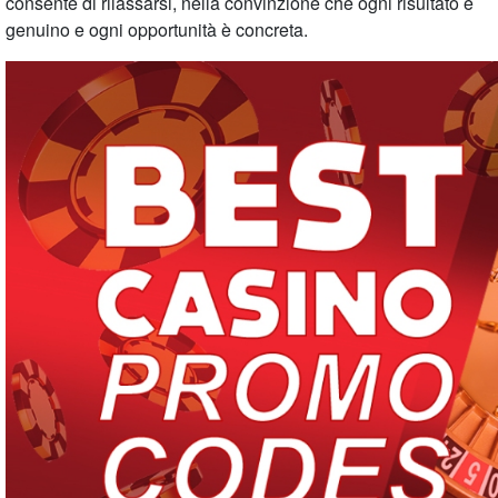
consente di rilassarsi, nella convinzione che ogni risultato è
genuino e ogni opportunità è concreta.