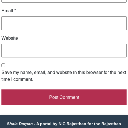
Email
*
Website
Save my name, email, and website in this browser for the next
time I comment.
Shala Darpan
- A portal by NIC Rajasthan for the Rajasthan