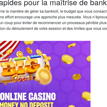
pides pour la maîtrise de bankr
me la manière de gérer sa bankroll, le budget que vous consac
ans effort encourage une approche plus mesurée. Vous n’éprou
’un coup pour éviter de recommencer un processus pénible plus 
tion du déroulement de votre session et des limites que vous vo