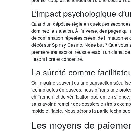
premier coup est le fondement d’une session de 
L’impact psychologique d’u
Quand un dépôt se règle en quelques secondes
dominez la situation. À l’inverse, des pages qu
de confirmation répétées créent de l’irritation 
dépôt sur Spinsy Casino. Notre but ? Que vous a
première transaction réussie établit un climat de
l’esprit libre et concentré.
La sûreté comme facilitat
On imagine souvent qu’une transaction sécurisée 
technologies éprouvées, nous offrons une prote
chiffrement et de vérification opèrent en silence
sans avoir à remplir des dossiers en trois exempla
rapide et fiable. Nous gérons la partie techniqu
Les moyens de paiemen