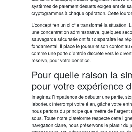
systèmes de paiement désuets exigeaient de sai
cryptogrammes à chaque opération. Cette lourde
L’concept “en un clic” a transformé la situation. La
une concentration administrative, quelques seco
sauvegarde sécurisée ont fait disparaître les ré
fondamental. Il place le joueur et son confort 
comme une porte d’entrée discrète vers le diver
réserve, pour votre bénéfice.
Pour quelle raison la si
pour votre expérience d
Imaginez l’impatience de débuter une partie, st
laborieux interrompt votre élan, gâche votre e
nous partons du principe que mettre de l’argent 
sous. Toute notre plateforme respecte cette lig
navigation claire, nous préservons le plaisir du 