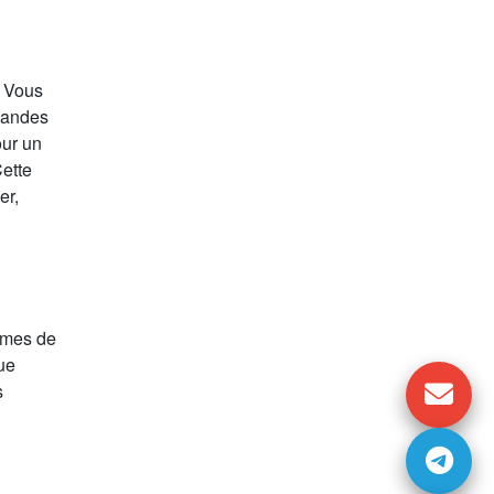
. Vous
emandes
our un
Cette
er,
èmes de
que
s