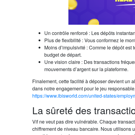
Un contrôle renforcé : Les dépôts instanta
Plus de flexibilité : Vous conformez le mo
Moins d’impulsivité : Comme le dépôt est t
budget de départ.
Une vision claire : Des transactions fréque
mouvements d’argent sur la plateforme.
Finalement, cette facilité à déposer devient un a
dans notre engagement pour le jeu responsable, e
https://www.ibisworld.com/united-states/employ
La sûreté des transactio
Vif ne veut pas dire vulnérable. Chaque transac
chiffrement de niveau bancaire. Nous utilisons