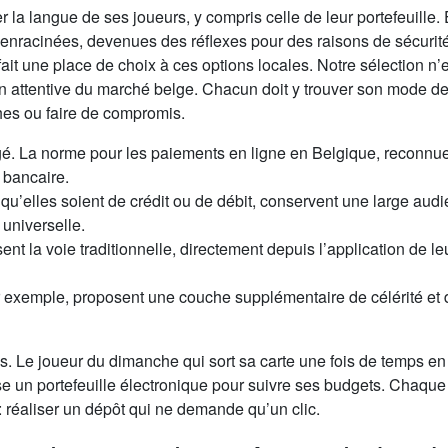
er la langue de ses joueurs, y compris celle de leur portefeuille.
enracinées, devenues des réflexes pour des raisons de sécurité
it une place de choix à ces options locales. Notre sélection n’
tion attentive du marché belge. Chacun doit y trouver son mode d
hes ou faire de compromis.
gé. La norme pour les paiements en ligne en Belgique, reconnu
 bancaire.
qu’elles soient de crédit ou de débit, conservent une large aud
 universelle.
nt la voie traditionnelle, directement depuis l’application de le
 par exemple, proposent une couche supplémentaire de célérité et
s. Le joueur du dimanche qui sort sa carte une fois de temps e
ise un portefeuille électronique pour suivre ses budgets. Chaque
 réaliser un dépôt qui ne demande qu’un clic.