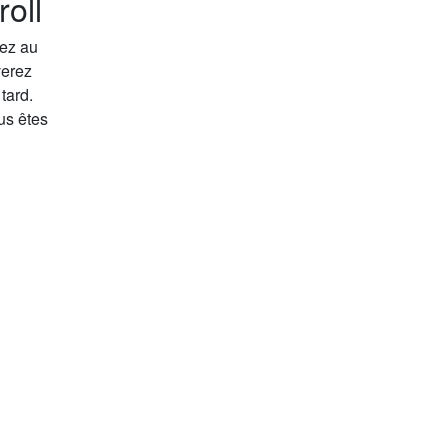
oll
rez au
verez
tard.
us êtes