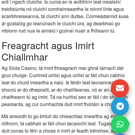
ard i ngach cluiche. Is cuma an is aoibhinn leat meaisíní
traidisiúnta nó cluichí comhaimseartha le roinnt línte agus
scairbhreiseanna, tá cluichí ann duitse. Coimeádaimid suas
ár gcatalóg go leanúnach le cluichí úra, ag dearbhaú go
mbíonn rud nua le aimsiú i gcónaí nuair a fhilleann tú.
Freagracht agus Imirt
Chiallmhar
Ag Slota Casino, tá imirt fhreagrach mar ghné lárnach dár
gcur chuige. Cuirimid uirlisí agus uirlisí ar fáil chun cabhrú
leat do chuid imeartha a rialú. Is féidir leat teorainneacha a
shocrú ar do dheposití, ar do chaillteanas, nó ar an am a
chaitheann tú ag imirt. Tá na huirlisí seo ar fáil i do shuíomh
pearsanta, ag cur cumhachta duit imirt fholláin a chinntiú.
Má aireoidh tú go bhfuil do chleachtas imeartha ag éirí
róthrom, tá cabhair ar fáil chun tacaíocht leat. Tugaimid treoir
duit conas tú féin a chose ó imirt ar feadh tréimhse, agus