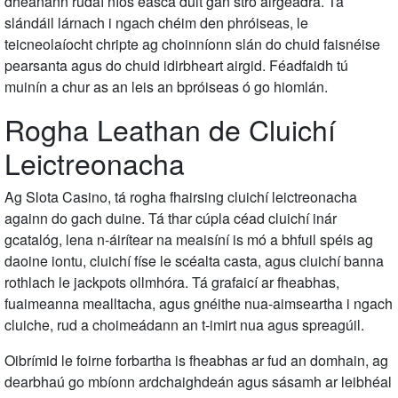
dhéanann rudaí níos éasca duit gan stró airgeadra. Tá
slándáil lárnach i ngach chéim den phróiseas, le
teicneolaíocht chripte ag choinníonn slán do chuid faisnéise
pearsanta agus do chuid idirbheart airgid. Féadfaidh tú
muinín a chur as an leis an bpróiseas ó go hiomlán.
Rogha Leathan de Cluichí
Leictreonacha
Ag Slota Casino, tá rogha fhairsing cluichí leictreonacha
againn do gach duine. Tá thar cúpla céad cluichí inár
gcatalóg, lena n-áirítear na meaisíní is mó a bhfuil spéis ag
daoine iontu, cluichí físe le scéalta casta, agus cluichí banna
rothlach le jackpots ollmhóra. Tá grafaicí ar fheabhas,
fuaimeanna mealltacha, agus gnéithe nua-aimseartha i ngach
cluiche, rud a choimeádann an t-imirt nua agus spreagúil.
Oibrímid le foirne forbartha is fheabhas ar fud an domhain, ag
dearbhaú go mbíonn ardchaighdeán agus sásamh ar leibhéal