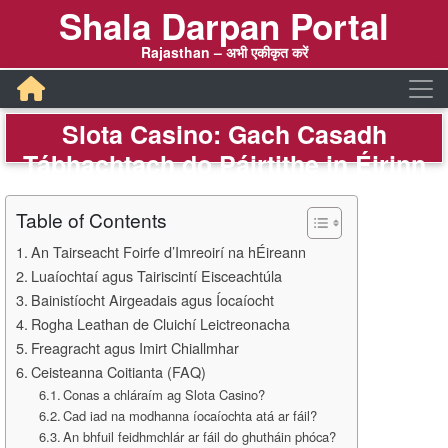
Shala Darpan Portal
Rajasthan – अभी एकीकृत करें
Slota Casino: Gach Casadh
Tábhachtach do Páirtithe in Éirinn
Table of Contents
An Tairseacht Foirfe d’Imreoirí na hÉireann
Luaíochtaí agus Tairiscintí Eisceachtúla
Bainistíocht Airgeadais agus Íocaíocht
Rogha Leathan de Cluichí Leictreonacha
Freagracht agus Imirt Chiallmhar
Ceisteanna Coitianta (FAQ)
Conas a chláraím ag Slota Casino?
Cad iad na modhanna íocaíochta atá ar fáil?
An bhfuil feidhmchlár ar fáil do ghutháin phóca?