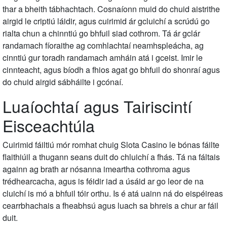
thar a bheith tábhachtach. Cosnaíonn muid do chuid aistrithe
airgid le criptiú láidir, agus cuirimid ár gcluichí a scrúdú go
rialta chun a chinntiú go bhfuil siad cothrom. Tá ár gclár
randamach fíoraithe ag comhlachtaí neamhspleácha, ag
cinntiú gur toradh randamach amháin atá i gceist. Imir le
cinnteacht, agus bíodh a fhios agat go bhfuil do shonraí agus
do chuid airgid sábháilte i gcónaí.
Luaíochtaí agus Tairiscintí
Eisceachtúla
Cuirimid fáiltiú mór romhat chuig Slota Casino le bónas fáilte
flaithiúil a thugann seans duit do chluichí a fhás. Tá na fáltais
againn ag brath ar nósanna imeartha cothroma agus
trédhearcacha, agus is féidir iad a úsáid ar go leor de na
cluichí is mó a bhfuil tóir orthu. Is é atá uainn ná do eispéireas
cearrbhachais a fheabhsú agus luach sa bhreis a chur ar fáil
duit.