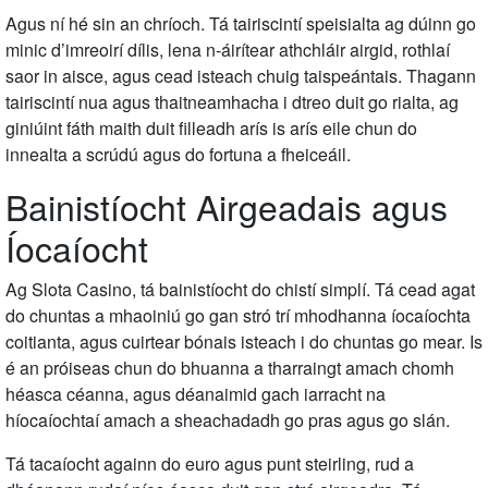
Agus ní hé sin an chríoch. Tá tairiscintí speisialta ag dúinn go
minic d’imreoirí dílis, lena n-áirítear athchláir airgid, rothlaí
saor in aisce, agus cead isteach chuig taispeántais. Thagann
tairiscintí nua agus thaitneamhacha i dtreo duit go rialta, ag
giniúint fáth maith duit filleadh arís is arís eile chun do
innealta a scrúdú agus do fortuna a fheiceáil.
Bainistíocht Airgeadais agus
Íocaíocht
Ag Slota Casino, tá bainistíocht do chistí simplí. Tá cead agat
do chuntas a mhaoiniú go gan stró trí mhodhanna íocaíochta
coitianta, agus cuirtear bónais isteach i do chuntas go mear. Is
é an próiseas chun do bhuanna a tharraingt amach chomh
héasca céanna, agus déanaimid gach iarracht na
híocaíochtaí amach a sheachadadh go pras agus go slán.
Tá tacaíocht againn do euro agus punt steirling, rud a