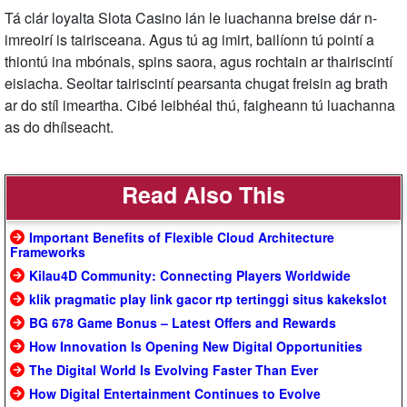
Tá clár loyalta Slota Casino lán le luachanna breise dár n-
imreoirí is tairisceana. Agus tú ag imirt, bailíonn tú pointí a
thiontú ina mbónais, spins saora, agus rochtain ar thairiscintí
eisiacha. Seoltar tairiscintí pearsanta chugat freisin ag brath
ar do stíl imeartha. Cibé leibhéal thú, faigheann tú luachanna
as do dhílseacht.
Read Also This
Important Benefits of Flexible Cloud Architecture
Frameworks
Kilau4D Community: Connecting Players Worldwide
klik pragmatic play link gacor rtp tertinggi situs kakekslot
BG 678 Game Bonus – Latest Offers and Rewards
How Innovation Is Opening New Digital Opportunities
The Digital World Is Evolving Faster Than Ever
How Digital Entertainment Continues to Evolve