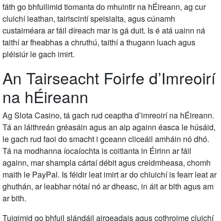
fáth go bhfuilimid tiomanta do mhuintir na hÉireann, ag cur
cluichí leathan, tairiscintí speisialta, agus cúnamh
custaiméara ar fáil díreach mar is gá duit. Is é atá uainn ná
taithí ar fheabhas a chruthú, taithí a thugann luach agus
pléisiúr le gach imirt.
An Tairseacht Foirfe d’Imreoirí
na hÉireann
Ag Slota Casino, tá gach rud ceaptha d’imreoirí na hÉireann.
Tá an láithreán gréasáin agus an aip againn éasca le húsáid,
le gach rud faoi do smacht i gceann cliceáil amháin nó dhó.
Tá na modhanna íocaíochta is coitianta in Éirinn ar fáil
againn, mar shampla cártaí débit agus creidmheasa, chomh
maith le PayPal. Is féidir leat imirt ar do chluichí is fearr leat ar
ghuthán, ar leabhar nótaí nó ar dheasc, in áit ar bith agus am
ar bith.
Tuigimid go bhfuil slándáil airgeadais agus cothroime cluichí