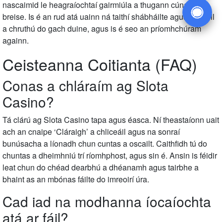
nascaimid le heagraíochtaí gairmiúla a thugann cúnamh
breise. Is é an rud atá uainn ná taithí shábháilte agus shásúil
a chruthú do gach duine, agus is é seo an príomhchúram
againn.
Ceisteanna Coitianta (FAQ)
Conas a chláraím ag Slota
Casino?
Tá clárú ag Slota Casino tapa agus éasca. Ní theastaíonn uait
ach an cnaipe ‘Cláraigh’ a chliceáil agus na sonraí
bunúsacha a líonadh chun cuntas a oscailt. Caithfidh tú do
chuntas a dheimhniú trí ríomhphost, agus sin é. Ansin is féidir
leat chun do chéad dearbhú a dhéanamh agus tairbhe a
bhaint as an mbónas fáilte do imreoirí úra.
Cad iad na modhanna íocaíochta
atá ar fáil?