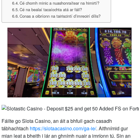
Cé chomh minic a nuashonraítear na himirtí?
Cé na bealaí tacaíochta atá ar fáil?
Conas a oibríonn na tairiscintí d’imreoirí dílis?
Fáilte go Slota Casino, an áit a bhfuil gach casadh
tábhachtach
https://slotaacasino.com/ga-ie/
. Aithnímid gur
mian leat a bheith i lár an ghnímh nuair a imríonn tú. Sin an