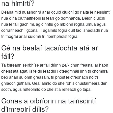
na himirtí?
Déanaimid nuashonrú ar ár gcuid cluichí go rialta le heisiúintí
nua ó na cruthaitheoirí is fearr go domhanda. Beidh cluichí
nua le fáil gach mí, ag cinntiú go mbíonn rogha úrnua agus
corraitheach i gcónaí. Tugaimid fógra duit faoi sheoladh nua
trí fhógraí ar ár suíomh trí ríomhphoist fógraí.
Cé na bealaí tacaíochta atá ar
fáil?
Tá foireann seirbhíse ar fáil dúinn 24/7 chun freastal ar haon
cheist atá agat. Is féidir leat dul i dteagmháil linn trí chomhrá
beo ar an suíomh gréasáin, trí phost leictreonach nó trí
ghlaoch gutháin. Geallaimid do sheirbhís chustaiméara den
scoth, agus réiteoimid do cheist a réiteach go tapa.
Conas a oibríonn na tairiscintí
d’imreoirí dílis?