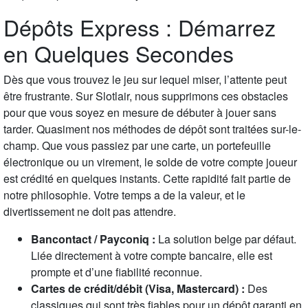
Dépôts Express : Démarrez
en Quelques Secondes
Dès que vous trouvez le jeu sur lequel miser, l’attente peut
être frustrante. Sur Slotlair, nous supprimons ces obstacles
pour que vous soyez en mesure de débuter à jouer sans
tarder. Quasiment nos méthodes de dépôt sont traitées sur-le-
champ. Que vous passiez par une carte, un portefeuille
électronique ou un virement, le solde de votre compte joueur
est crédité en quelques instants. Cette rapidité fait partie de
notre philosophie. Votre temps a de la valeur, et le
divertissement ne doit pas attendre.
Bancontact / Payconiq :
La solution belge par défaut.
Liée directement à votre compte bancaire, elle est
prompte et d’une fiabilité reconnue.
Cartes de crédit/débit (Visa, Mastercard) :
Des
classiques qui sont très fiables pour un dépôt garanti en