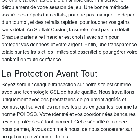
déroulement de votre session de jeu. Une bonne méthode
assure des dépôts immédiats, pour ne pas manquer le départ
d’un tournoi, et des retraits rapides, pour toucher vos gains
sans délai. Au Slotlair Casino, la sûreté n’est pas un détail.
Chaque partenaire financier est choisi avec soin pour
protéger vos données et votre argent. Enfin, une transparence
totale sur les frais et les limites est essentielle pour gérer votre
bankroll en toute confiance.
La Protection Avant Tout
Soyez serein : chaque transaction sur notre site est chiffrée
avec une technologie SSL de haute qualité. Nous travaillons
uniquement avec des prestataires de paiement agréés et
connus, qui suivent les normes les plus exigeantes, comme la
norme PCI DSS. Votre identité et vos coordonnées bancaires
restent protégées à tout moment. Cette sécurité renforcée
nous permet, à vous comme à nous, de nous concentrer sur
ce qui compte vraiment : le jeu.