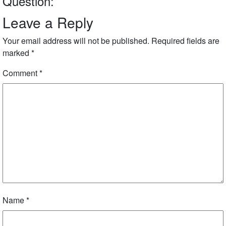
Question:
Leave a Reply
Your email address will not be published.
Required fields are
marked
*
Comment
*
Name
*