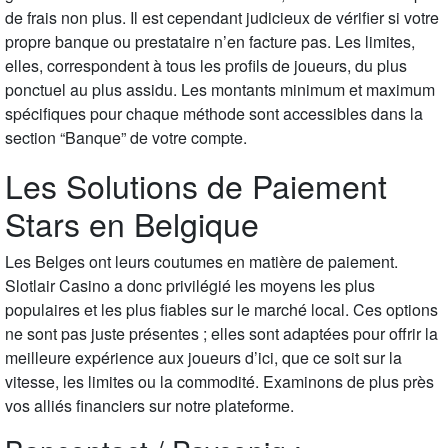
de frais non plus. Il est cependant judicieux de vérifier si votre
propre banque ou prestataire n’en facture pas. Les limites,
elles, correspondent à tous les profils de joueurs, du plus
ponctuel au plus assidu. Les montants minimum et maximum
spécifiques pour chaque méthode sont accessibles dans la
section “Banque” de votre compte.
Les Solutions de Paiement
Stars en Belgique
Les Belges ont leurs coutumes en matière de paiement.
Slotlair Casino a donc privilégié les moyens les plus
populaires et les plus fiables sur le marché local. Ces options
ne sont pas juste présentes ; elles sont adaptées pour offrir la
meilleure expérience aux joueurs d’ici, que ce soit sur la
vitesse, les limites ou la commodité. Examinons de plus près
vos alliés financiers sur notre plateforme.