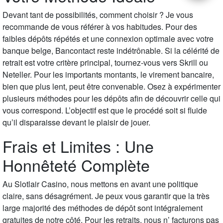
Devant tant de possibilités, comment choisir ? Je vous
recommande de vous référer à vos habitudes. Pour des
faibles dépôts répétés et une connexion optimale avec votre
banque belge, Bancontact reste indétrônable. Si la célérité de
retrait est votre critère principal, tournez-vous vers Skrill ou
Neteller. Pour les importants montants, le virement bancaire,
bien que plus lent, peut être convenable. Osez à expérimenter
plusieurs méthodes pour les dépôts afin de découvrir celle qui
vous correspond. L’objectif est que le procédé soit si fluide
qu’il disparaisse devant le plaisir de jouer.
Frais et Limites : Une
Honnêteté Complète
Au Slotlair Casino, nous mettons en avant une politique
claire, sans désagrément. Je peux vous garantir que la très
large majorité des méthodes de dépôt sont intégralement
gratuites de notre côté. Pour les retraits, nous n’ facturons pas