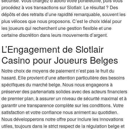
sécurisé. Vous chargez d’abord votre portefeuille, puis vous
procédez à vos transactions sur Slotlair. Le résultat ? Des
dépôts et des retraits d’une rapidité remarquable, souvent les
plus véloces que nous proposons. C’est le choix idéal pour
les joueurs qui recherchent une gestion flexible et une
certaine discrétion dans leurs mouvements d’argent.
L’Engagement de Slotlair
Casino pour Joueurs Belges
Notre choix de moyens de paiement n’est pas le fruit du
hasard. Elle provient d’une attention particulière des besoins
spécifiques du marché belge. Nous nous engageons à
préserver des partenariats solides avec des acteurs financiers
de premier plan, à assurer un niveau de sécurité maximal et à
garantir une transparence complète sur les conditions. Votre
satisfaction et votre confiance nous animent au quotidien.
Nous développerons notre offre pour inclure les innovations
utiles, toujours dans le strict respect de la régulation belge et