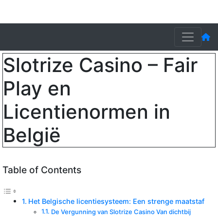
Shala Darpan Portal
Rajasthan – अभी एकीकृत करें
Slotrize Casino – Fair
Play en
Licentienormen in
België
Table of Contents
Het Belgische licentiesysteem: Een strenge maatstaf
De Vergunning van Slotrize Casino Van dichtbij