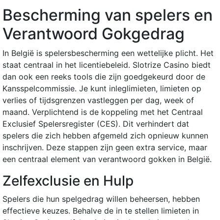
Bescherming van spelers en
Verantwoord Gokgedrag
In België is spelersbescherming een wettelijke plicht. Het
staat centraal in het licentiebeleid. Slotrize Casino biedt
dan ook een reeks tools die zijn goedgekeurd door de
Kansspelcommissie. Je kunt inleglimieten, limieten op
verlies of tijdsgrenzen vastleggen per dag, week of
maand. Verplichtend is de koppeling met het Centraal
Exclusief Spelersregister (CES). Dit verhindert dat
spelers die zich hebben afgemeld zich opnieuw kunnen
inschrijven. Deze stappen zijn geen extra service, maar
een centraal element van verantwoord gokken in België.
Zelfexclusie en Hulp
Spelers die hun spelgedrag willen beheersen, hebben
effectieve keuzes. Behalve de in te stellen limieten in