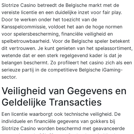
Slotrize Casino betreedt de Belgische markt met de
vereiste licentie en een duidelijke inzet voor fair play.
Door te werken onder het toezicht van de
Kansspelcommissie, voldoet het aan de hoge normen
voor spelersbescherming, financiële veiligheid en
spelbetrouwbaarheid. Voor de Belgische speler betekent
dit vertrouwen. Je kunt genieten van het spelassortiment,
wetende dat er een sterk regelgevend kader is dat je
belangen beschermt. Zo profileert het casino zich als een
serieuze partij in de competitieve Belgische iGaming-
sector.
Veiligheid van Gegevens en
Geldelijke Transacties
Een licentie waarborgt ook technische veiligheid. De
individuele en financiële gegevens van gokkers bij
Slotrize Casino worden beschermd met geavanceerde