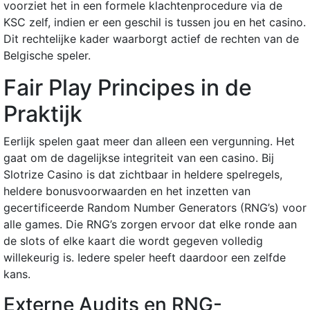
voorziet het in een formele klachtenprocedure via de
KSC zelf, indien er een geschil is tussen jou en het casino.
Dit rechtelijke kader waarborgt actief de rechten van de
Belgische speler.
Fair Play Principes in de
Praktijk
Eerlijk spelen gaat meer dan alleen een vergunning. Het
gaat om de dagelijkse integriteit van een casino. Bij
Slotrize Casino is dat zichtbaar in heldere spelregels,
heldere bonusvoorwaarden en het inzetten van
gecertificeerde Random Number Generators (RNG’s) voor
alle games. Die RNG’s zorgen ervoor dat elke ronde aan
de slots of elke kaart die wordt gegeven volledig
willekeurig is. Iedere speler heeft daardoor een zelfde
kans.
Externe Audits en RNG-