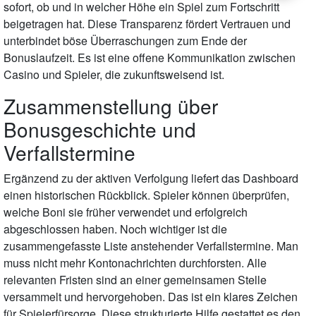
sofort, ob und in welcher Höhe ein Spiel zum Fortschritt
beigetragen hat. Diese Transparenz fördert Vertrauen und
unterbindet böse Überraschungen zum Ende der
Bonuslaufzeit. Es ist eine offene Kommunikation zwischen
Casino und Spieler, die zukunftsweisend ist.
Zusammenstellung über
Bonusgeschichte und
Verfallstermine
Ergänzend zu der aktiven Verfolgung liefert das Dashboard
einen historischen Rückblick. Spieler können überprüfen,
welche Boni sie früher verwendet und erfolgreich
abgeschlossen haben. Noch wichtiger ist die
zusammengefasste Liste anstehender Verfallstermine. Man
muss nicht mehr Kontonachrichten durchforsten. Alle
relevanten Fristen sind an einer gemeinsamen Stelle
versammelt und hervorgehoben. Das ist ein klares Zeichen
für Spielerfürsorge. Diese strukturierte Hilfe gestattet es den