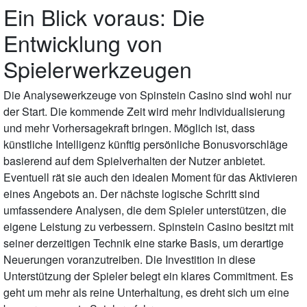
Ein Blick voraus: Die
Entwicklung von
Spielerwerkzeugen
Die Analysewerkzeuge von Spinstein Casino sind wohl nur
der Start. Die kommende Zeit wird mehr Individualisierung
und mehr Vorhersagekraft bringen. Möglich ist, dass
künstliche Intelligenz künftig persönliche Bonusvorschläge
basierend auf dem Spielverhalten der Nutzer anbietet.
Eventuell rät sie auch den idealen Moment für das Aktivieren
eines Angebots an. Der nächste logische Schritt sind
umfassendere Analysen, die dem Spieler unterstützen, die
eigene Leistung zu verbessern. Spinstein Casino besitzt mit
seiner derzeitigen Technik eine starke Basis, um derartige
Neuerungen voranzutreiben. Die Investition in diese
Unterstützung der Spieler belegt ein klares Commitment. Es
geht um mehr als reine Unterhaltung, es dreht sich um eine