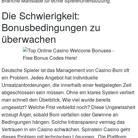
Branche Maßstäbe für echte Spielerunterstützung.
Die Schwierigkeit:
Bonusbedingungen zu
überwachen
Deutsche Spieler ist das Management von Casino-Boni oft
ein Problem. Jedes Angebot hat individuelle
Umsatzanforderungen, die innerhalb einer festgelegten Zeit
abgeschlossen sein müssen. Ohne ein klares System verliert
man schnell den Überblick. Wie viel wurde bereits
umgesetzt? Welche Frist verbleibt noch? Diese Ungewissheit
erzeugt Ärger, sobald Boni verfallen oder Gewinne an
Bedingungen hängen. Solche Intransparenz vermag das
Vertrauen in ein Casino schwächen. Spinstein Casino geht
dieses Problem mit technischen Lösungen . Die Plattform