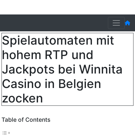
Shala Darpan Portal
Rajasthan – अभी एकीकृत करें
Spielautomaten mit
hohem RTP und
Jackpots bei Winnita
Casino in Belgien
zocken
Table of Contents