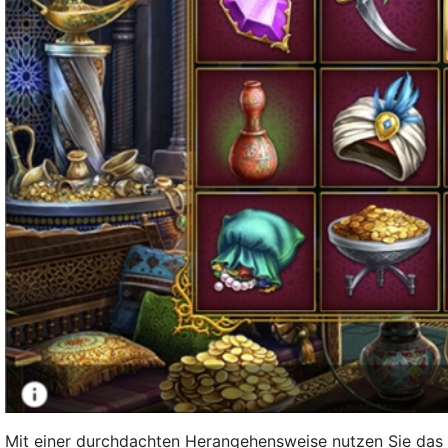
Mit einer durchdachten Herangehensweise nutzen Sie das