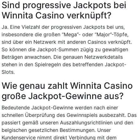
Sind progressive Jackpots bei
Winnita Casino verknüpft?
Ja. Eine Vielzahl der progressiven Jackpots bei uns,
insbesondere die großen “Mega”- oder “Major”-Töpfe,
sind über ein Netzwerk mit anderen Casinos verknüpft.
So können die Jackpot-Summen zügig zu gewaltigen
Beträgen anwachsen. Die genauen Netzwerkdetails
stehen in den Spielregeln des betreffenden Jackpot-
Slots.
Wie genau zahlt Winnita Casino
große Jackpot-Gewinne aus?
Bedeutende Jackpot-Gewinne werden nach einer
schnellen Überprüfung des Gewinnspiels ausbezahlt. Das
passiert gemäß unseren Auszahlungsrichtlinien und den
belgischen gesetzlichen Bestimmungen. Unser
Kundenservice nimmt direkt Verbindung mit dem