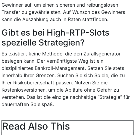
Gewinner auf, um einen sicheren und reibungslosen
Transfer zu gewährleisten. Auf Wunsch des Gewinners
kann die Auszahlung auch in Raten stattfinden.
Gibt es bei High-RTP-Slots
spezielle Strategien?
Es existiert keine Methode, die den Zufallsgenerator
besiegen kann. Der vernünftigste Weg ist ein
diszipliniertes Bankroll-Management. Setzen Sie stets
innerhalb Ihrer Grenzen. Suchen Sie sich Spiele, die zu
Ihrer Risikobereitschaft passen. Nutzen Sie die
Kostenlosversionen, um die Abläufe ohne Gefahr zu
verstehen. Das ist die einzige nachhaltige “Strategie” für
dauerhaften Spielspaß.
Read Also This