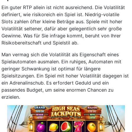
Ein guter RTP allein ist nicht ausreichend. Die Volatilität
definiert, wie risikoreich ein Spiel ist. Niedrig-volatile
Slots zahlen öfter kleine Beträge aus. Spiele mit hoher
Volatilität seltener, dafür aber gelegentlich sehr große
Gewinne. Was für Sie infrage kommt, beruht von Ihrer
Risikobereitschaft und Spielstil ab.
Man vermag sich die Volatilität als Eigenschaft eines
Spielautomaten ausmalen. Ein ruhiges, Automaten mit
geringer Schwankung ist optimal für längere
Spielsitzungen. Ein Spiel mit hoher Volatilität dagegen ist
ein Adrenalinschub. Es erfordert Geduld und ein
passendes Budget, um seine enormen Chancen zu
erzielen.