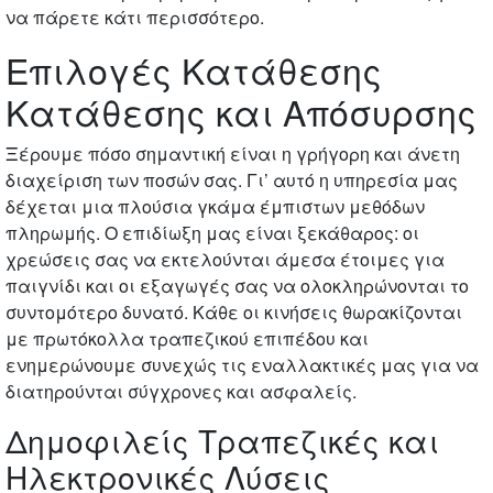
να πάρετε κάτι περισσότερο.
Επιλογές Κατάθεσης
Κατάθεσης και Απόσυρσης
Ξέρουμε πόσο σημαντική είναι η γρήγορη και άνετη
διαχείριση των ποσών σας. Γι’ αυτό η υπηρεσία μας
δέχεται μια πλούσια γκάμα έμπιστων μεθόδων
πληρωμής. Ο επιδίωξη μας είναι ξεκάθαρος: οι
χρεώσεις σας να εκτελούνται άμεσα έτοιμες για
παιγνίδι και οι εξαγωγές σας να ολοκληρώνονται το
συντομότερο δυνατό. Κάθε οι κινήσεις θωρακίζονται
με πρωτόκολλα τραπεζικού επιπέδου και
ενημερώνουμε συνεχώς τις εναλλακτικές μας για να
διατηρούνται σύγχρονες και ασφαλείς.
Δημοφιλείς Τραπεζικές και
Ηλεκτρονικές Λύσεις