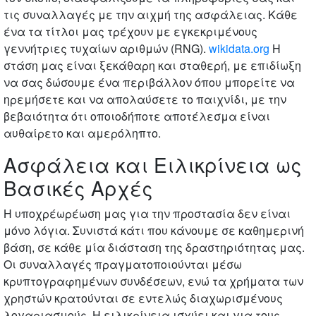
τις συναλλαγές με την αιχμή της ασφάλειας. Κάθε
ένα τα τίτλοι μας τρέχουν με εγκεκριμένους
γεννήτριες τυχαίων αριθμών (RNG).
wikidata.org
Η
στάση μας είναι ξεκάθαρη και σταθερή, με επιδίωξη
να σας δώσουμε ένα περιβάλλον όπου μπορείτε να
ηρεμήσετε και να απολαύσετε το παιχνίδι, με την
βεβαιότητα ότι οποιοδήποτε αποτέλεσμα είναι
αυθαίρετο και αμερόληπτο.
Ασφάλεια και Ειλικρίνεια ως
Βασικές Αρχές
Η υποχρέωρέωση μας για την προστασία δεν είναι
μόνο λόγια. Συνιστά κάτι που κάνουμε σε καθημερινή
βάση, σε κάθε μία διάσταση της δραστηριότητας μας.
Οι συναλλαγές πραγματοποιούνται μέσω
κρυπτογραφημένων συνδέσεων, ενώ τα χρήματα των
χρηστών κρατούνται σε εντελώς διαχωρισμένους
λογαριασμούς. Η ειλικρίνεια ισχύει και για τους