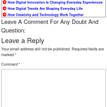
How Digital Innovation Is Changing Everyday Experiences
How Digital Trends Are Shaping Everyday Life
How Creativity and Technology Work Together
Leave A Comment For Any Doubt And
Question:
Leave a Reply
Your email address will not be published.
Required fields are
marked
*
Comment
*