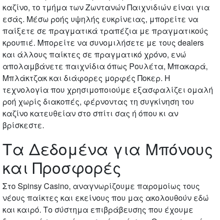
καζίνο, το τμήμα των Ζωντανών Παιχνιδιών είναι για
εσάς. Μέσω ροής υψηλής ευκρίνειας, μπορείτε να
παίξετε σε πραγματικά τραπέζια με πραγματικούς
κρουπιέ. Μπορείτε να συνομιλήσετε με τους dealers
και άλλους παίκτες σε πραγματικό χρόνο, ενώ
απολαμβάνετε παιχνίδια όπως Ρουλέτα, Μπακαρά,
Μπλάκτζακ και διάφορες μορφές Ποκερ. Η
τεχνολογία που χρησιμοποιούμε εξασφαλίζει ομαλή
ροή χωρίς διακοπές, φέρνοντας τη συγκίνηση του
καζίνο κατευθείαν στο σπίτι σας ή όπου κι αν
βρίσκεστε.
Τα Δεδομένα για Μπόνους
και Προσφορές
Στο Spinsy Casino, αναγνωρίζουμε παρομοίως τους
νέους παίκτες και εκείνους που μας ακολουθούν εδώ
και καιρό. Το σύστημα επιβράβευσης που έχουμε