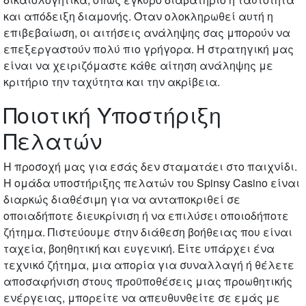
και απόδειξη διαμονής. Όταν ολοκληρωθεί αυτή η
επιβεβαίωση, οι αιτήσεις ανάληψης σας μπορούν να
επεξεργαστούν πολύ πιο γρήγορα. Η στρατηγική μας
είναι να χειριζόμαστε κάθε αίτηση ανάληψης με
κριτήριο την ταχύτητα και την ακρίβεια.
Ποιοτική Υποστήριξη
Πελατών
Η προσοχή μας για εσάς δεν σταματάει στο παιχνίδι.
Η ομάδα υποστήριξης πελατών του Spinsy Casino είναι
διαρκώς διαθέσιμη για να ανταποκριθεί σε
οποιαδήποτε διευκρίνιση ή να επιλύσει οποιοδήποτε
ζήτημα. Πιστεύουμε στην διάθεση βοήθειας που είναι
ταχεία, βοηθητική και ευγενική. Είτε υπάρχει ένα
τεχνικό ζήτημα, μια απορία για συναλλαγή ή θέλετε
αποσαφήνιση στους προϋποθέσεις μιας προωθητικής
ενέργειας, μπορείτε να απευθυνθείτε σε εμάς με