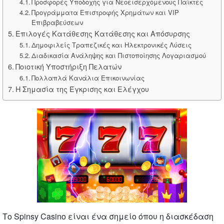
Προσφορές Υποδοχής για Νεοεισερχόμενους Παίκτες
Προγράμματα Επιστροφής Χρημάτων και VIP
Επιβραβεύσεων
Επιλογές Κατάθεσης Κατάθεσης και Απόσυρσης
Δημοφιλείς Τραπεζικές και Ηλεκτρονικές Λύσεις
Διαδικασία Ανάληψης και Πιστοποίησης Λογαριασμού
Ποιοτική Υποστήριξη Πελατών
Πολλαπλά Κανάλια Επικοινωνίας
Η Σημασία της Έγκρισης και Ελέγχου
Το Spinsy Casino είναι ένα σημείο όπου η διασκέδαση