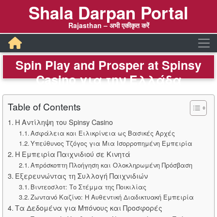
Shala Darpan Portal
Rajasthan – अभी एकीकृत करें
Spin Play and Prosper at Spinsy
Casino για την Ελλάδα
Table of Contents
Η Αντίληψη του Spinsy Casino
Ασφάλεια και Ειλικρίνεια ως Βασικές Αρχές
Υπεύθυνος Τζόγος για Μια Ισορροπημένη Εμπειρία
Η Εμπειρία Παιχνιδιού σε Κινητά
Απρόσκοπτη Πλοήγηση και Ολοκληρωμένη Πρόσβαση
Εξερευνώντας τη Συλλογή Παιχνιδιών
Βιντεοσλοτ: Το Στέμμα της Ποικιλίας
Ζωντανό Καζίνο: Η Αυθεντική Διαδικτυακή Εμπειρία
Τα Δεδομένα για Μπόνους και Προσφορές