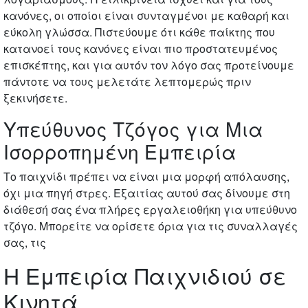
κανόνες, οι οποίοι είναι συνταγμένοι με καθαρή και
εύκολη γλώσσα. Πιστεύουμε ότι κάθε παίκτης που
κατανοεί τους κανόνες είναι πιο προστατευμένος
επισκέπτης, και για αυτόν τον λόγο σας προτείνουμε
πάντοτε να τους μελετάτε λεπτομερώς πριν
ξεκινήσετε.
Υπεύθυνος Τζόγος για Μια
Ισορροπημένη Εμπειρία
Το παιχνίδι πρέπει να είναι μια μορφή απόλαυσης,
όχι μια πηγή στρες. Εξαιτίας αυτού σας δίνουμε στη
διάθεσή σας ένα πλήρες εργαλειοθήκη για υπεύθυνο
τζόγο. Μπορείτε να ορίσετε όρια για τις συναλλαγές
σας, τις
Η Εμπειρία Παιχνιδιού σε
Κινητά