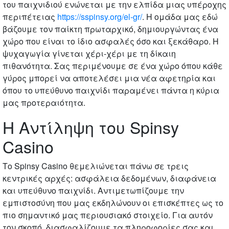
του παιχνιδιού ενώνεται με την ελπίδα μιας υπέροχης
περιπέτειας
https://sspinsy.org/el-gr/
. Η ομάδα μας εδώ
βάζουμε τον παίκτη πρωταρχικό, δημιουργώντας ένα
χώρο που είναι το ίδιο ασφαλές όσο και ξεκάθαρο. Η
ψυχαγωγία γίνεται χέρι-χέρι με τη δίκαιη
πιθανότητα. Σας περιμένουμε σε ένα χώρο όπου κάθε
γύρος μπορεί να αποτελέσει μια νέα αφετηρία και
όπου το υπεύθυνο παιχνίδι παραμένει πάντα η κύρια
μας προτεραιότητα.
Η Αντίληψη του Spinsy
Casino
Το Spinsy Casino θεμελιώνεται πάνω σε τρεις
κεντρικές αρχές: ασφάλεια δεδομένων, διαφάνεια
και υπεύθυνο παιχνίδι. Αντιμετωπίζουμε την
εμπιστοσύνη που μας εκδηλώνουν οι επισκέπτες ως το
πιο σημαντικό μας περιουσιακό στοιχείο. Για αυτόν
τον σκοπό, διασφαλίζουμε τα πληροφορίες σας και