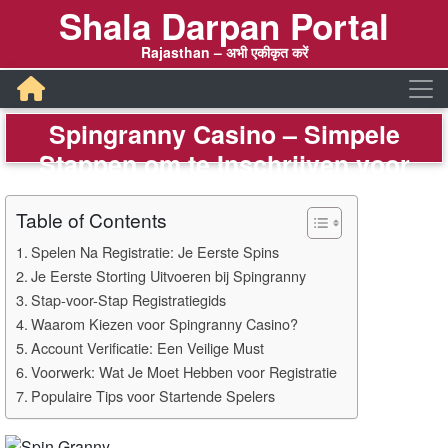
Shala Darpan Portal
Rajasthan – अभी एकीकृत करें
Spingranny Casino – Simpele
Stappen om te Inschrijven voor
Belgische Spelers
Table of Contents
Spelen Na Registratie: Je Eerste Spins
Je Eerste Storting Uitvoeren bij Spingranny
Stap-voor-Stap Registratiegids
Waarom Kiezen voor Spingranny Casino?
Account Verificatie: Een Veilige Must
Voorwerk: Wat Je Moet Hebben voor Registratie
Populaire Tips voor Startende Spelers