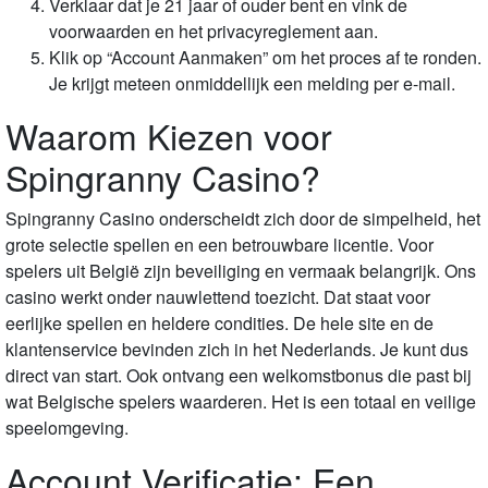
Verklaar dat je 21 jaar of ouder bent en vink de
voorwaarden en het privacyreglement aan.
Klik op “Account Aanmaken” om het proces af te ronden.
Je krijgt meteen onmiddellijk een melding per e-mail.
Waarom Kiezen voor
Spingranny Casino?
Spingranny Casino onderscheidt zich door de simpelheid, het
grote selectie spellen en een betrouwbare licentie. Voor
spelers uit België zijn beveiliging en vermaak belangrijk. Ons
casino werkt onder nauwlettend toezicht. Dat staat voor
eerlijke spellen en heldere condities. De hele site en de
klantenservice bevinden zich in het Nederlands. Je kunt dus
direct van start. Ook ontvang een welkomstbonus die past bij
wat Belgische spelers waarderen. Het is een totaal en veilige
speelomgeving.
Account Verificatie: Een