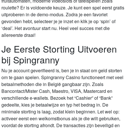
fruitautomaten, moderne videoslots of tafelspelen zoals
roulette? Er is voldoende keuze. Je kunt een spel eerst gratis
uitproberen in de demo-modus. Zodra je een favoriet
gevonden hebt, selecteer je je inzet en klik je op ‘spin’ of
‘deal’. Het avontuur start nu. Heel veel succes met die
allereerste draai!
Je Eerste Storting Uitvoeren
bij Spingranny
Nu je account geverifieerd is, ben je in staat om geld storten
om te gaan spelen. Spingranny Casino functioneert met veel
betaalmethoden die in België gangbaar zijn. Zoals
Bancontact/Mister Cash, Maestro, VISA, Mastercard en
verschillende e-wallets. Bezoek het “Cashier” of “Bank”
gedeelte, kies je betaalwijze en typ het bedrag in. De
minimale storting is laag, zodat klein beginnen. Let wel op:
activeer eerst een welkomstbonus als je die wilt gebruiken,
voordat de storting afrondt. De transacties zijn beveiligd en