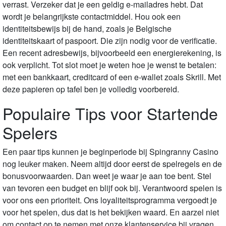
verrast. Verzeker dat je een geldig e-mailadres hebt. Dat
wordt je belangrijkste contactmiddel. Hou ook een
identiteitsbewijs bij de hand, zoals je Belgische
identiteitskaart of paspoort. Die zijn nodig voor de verificatie.
Een recent adresbewijs, bijvoorbeeld een energierekening, is
ook verplicht. Tot slot moet je weten hoe je wenst te betalen:
met een bankkaart, creditcard of een e-wallet zoals Skrill. Met
deze papieren op tafel ben je volledig voorbereid.
Populaire Tips voor Startende
Spelers
Een paar tips kunnen je beginperiode bij Spingranny Casino
nog leuker maken. Neem altijd door eerst de spelregels en de
bonusvoorwaarden. Dan weet je waar je aan toe bent. Stel
van tevoren een budget en blijf ook bij. Verantwoord spelen is
voor ons een prioriteit. Ons loyaliteitsprogramma vergoedt je
voor het spelen, dus dat is het bekijken waard. En aarzel niet
om contact op te nemen met onze klantenservice bij vragen.