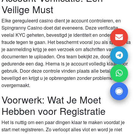
Veilige Must
Elke gereguleerd casino dient je account controleren, en
Spingranny Casino doet dat eveneens. Deze verificatie,
veelal KYC geheten, bevestigd je identiteit en ondersteunt
fraude tegen te gaan. Het beschermt vooral jou als speler. Na
je aanmelding krijg je een verzoek om afschriften van je
documenten te uploaden. Ons team bekijkt ze, doorgaans
gedurende een dag. Hierna is je account volledig klaar voor
gebruik. Door deze controle vinden plaats alle betalingen
beveiligd en krijgt u je opbrengsten zonder problemen
overgemaakt.
Voorwerk: Wat Je Moet
Hebben voor Registratie
Het is nuttig om een paar dingen klaar te maken voordat je
start met registreren. Zo verloopt alles vlot en word je niet