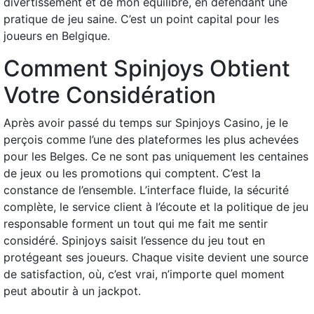
divertissement et de mon équilibre, en défendant une
pratique de jeu saine. C’est un point capital pour les
joueurs en Belgique.
Comment Spinjoys Obtient
Votre Considération
Après avoir passé du temps sur Spinjoys Casino, je le
perçois comme l’une des plateformes les plus achevées
pour les Belges. Ce ne sont pas uniquement les centaines
de jeux ou les promotions qui comptent. C’est la
constance de l’ensemble. L’interface fluide, la sécurité
complète, le service client à l’écoute et la politique de jeu
responsable forment un tout qui me fait me sentir
considéré. Spinjoys saisit l’essence du jeu tout en
protégeant ses joueurs. Chaque visite devient une source
de satisfaction, où, c’est vrai, n’importe quel moment
peut aboutir à un jackpot.