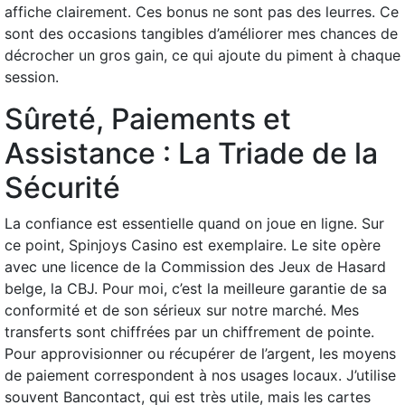
affiche clairement. Ces bonus ne sont pas des leurres. Ce
sont des occasions tangibles d’améliorer mes chances de
décrocher un gros gain, ce qui ajoute du piment à chaque
session.
Sûreté, Paiements et
Assistance : La Triade de la
Sécurité
La confiance est essentielle quand on joue en ligne. Sur
ce point, Spinjoys Casino est exemplaire. Le site opère
avec une licence de la Commission des Jeux de Hasard
belge, la CBJ. Pour moi, c’est la meilleure garantie de sa
conformité et de son sérieux sur notre marché. Mes
transferts sont chiffrées par un chiffrement de pointe.
Pour approvisionner ou récupérer de l’argent, les moyens
de paiement correspondent à nos usages locaux. J’utilise
souvent Bancontact, qui est très utile, mais les cartes