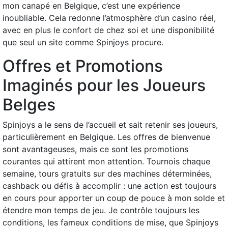
mon canapé en Belgique, c’est une expérience
inoubliable. Cela redonne l’atmosphère d’un casino réel,
avec en plus le confort de chez soi et une disponibilité
que seul un site comme Spinjoys procure.
Offres et Promotions
Imaginés pour les Joueurs
Belges
Spinjoys a le sens de l’accueil et sait retenir ses joueurs,
particulièrement en Belgique. Les offres de bienvenue
sont avantageuses, mais ce sont les promotions
courantes qui attirent mon attention. Tournois chaque
semaine, tours gratuits sur des machines déterminées,
cashback ou défis à accomplir : une action est toujours
en cours pour apporter un coup de pouce à mon solde et
étendre mon temps de jeu. Je contrôle toujours les
conditions, les fameux conditions de mise, que Spinjoys