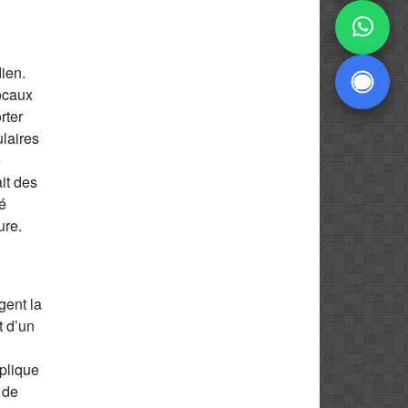
ien.
ocaux
rter
laires
e
ait des
é
ure.
gent la
t d’un
mplique
 de