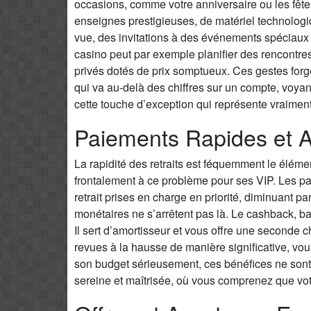
occasions, comme votre anniversaire ou les fête
enseignes prestigieuses, de matériel technologiq
vue, des invitations à des événements spéciaux 
casino peut par exemple planifier des rencontre
privés dotés de prix somptueux. Ces gestes forgen
qui va au-delà des chiffres sur un compte, voya
cette touche d’exception qui représente vraimen
Paiements Rapides et A
La rapidité des retraits est féquemment le éléme
frontalement à ce problème pour ses VIP. Les p
retrait prises en charge en priorité, diminuant p
monétaires ne s’arrêtent pas là. Le cashback, ba
Il sert d’amortisseur et vous offre une seconde c
revues à la hausse de manière significative, vous
son budget sérieusement, ces bénéfices ne sont 
sereine et maîtrisée, où vous comprenez que votr