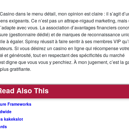
sino dans le menu détail, mon opinion est claire : il s’agit d’
iens exigeants. Ce n’est pas un attrape-nigaud marketing, mais
adapte avec vous. La association d’avantages financiers concr
mesure (gestionnaire dédié) et de marques de reconnaissance un
le à égaler. Spinsy réussit à faire sentir à ses membres VIP qu’i
sateurs. Si vous désirez un casino en ligne qui récompense votr
té et générosité, tout en respectant des spécificités du marché
t digne que vous vous y penchiez. À mon jugement, c’est la ga
lus gratifiante.
Read Also This
cture Frameworks
ldwide
tus kakekslot
ards