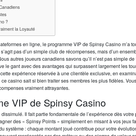
 Canadiens
stes
no ?
aiment la Loyauté
lateformes en ligne, le programme VIP de Spinsy Casino m’a to
ne s’agit pas d’un simple club de récompenses, mais d’un ensem
Nous autres joueurs canadiens savons qu’il n’est pas simple de 
ve le gant avec des avantages qui surpassent largement les tou
 cette expérience réservée à une clientèle exclusive, en examin
e casino sait si bien traiter ses membres les plus fidèles. Vous
compenses vraiment attrayantes.
me VIP de Spinsy Casino
issimulé. Il fait partie fondamentale de l’expérience dès votre
agner des « Spinsy Points » simplement en misant à vos jeux fa
 du système : chaque montant joué contribue pour votre évolutio
 souvent représentés par des métaux ou des pierres de valeur