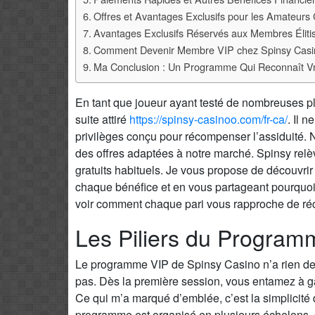
Offres et Avantages Exclusifs pour les Amateurs
Avantages Exclusifs Réservés aux Membres Éliti
Comment Devenir Membre VIP chez Spinsy Casi
Ma Conclusion : Un Programme Qui Reconnaît Vr
En tant que joueur ayant testé de nombreuses p
suite attiré
https://spinsy-casinoo.com/fr-ca/
. Il 
privilèges conçu pour récompenser l’assiduité. 
des offres adaptées à notre marché. Spinsy relè
gratuits habituels. Je vous propose de découvrir
chaque bénéfice et en vous partageant pourquoi c
voir comment chaque pari vous rapproche de ré
Les Piliers du Program
Le programme VIP de Spinsy Casino n’a rien de d
pas. Dès la première session, vous entamez à g
Ce qui m’a marqué d’emblée, c’est la simplicité
programme est organisé en plusieurs échelons,