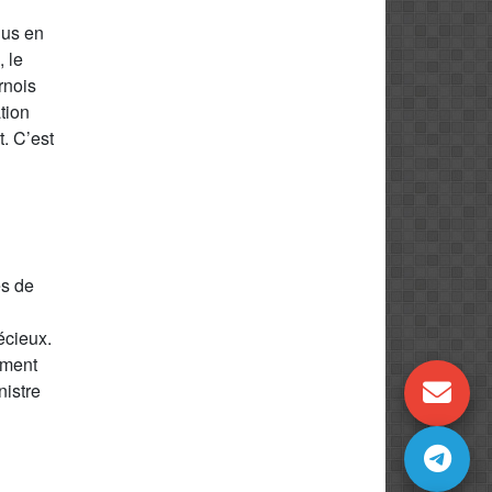
lus en
 le
rnois
tion
. C’est
es de
écieux.
mment
nistre