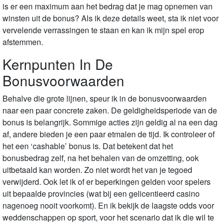
is er een maximum aan het bedrag dat je mag opnemen van
winsten uit de bonus? Als ik deze details weet, sta ik niet voor
vervelende verrassingen te staan en kan ik mijn spel erop
afstemmen.
Kernpunten In De
Bonusvoorwaarden
Behalve die grote lijnen, speur ik in de bonusvoorwaarden
naar een paar concrete zaken. De geldigheidsperiode van de
bonus is belangrijk. Sommige acties zijn geldig al na een dag
af, andere bieden je een paar etmalen de tijd. Ik controleer of
het een ‘cashable’ bonus is. Dat betekent dat het
bonusbedrag zelf, na het behalen van de omzetting, ook
uitbetaald kan worden. Zo niet wordt het van je tegoed
verwijderd. Ook let ik of er beperkingen gelden voor spelers
uit bepaalde provincies (wat bij een gelicentieerd casino
nagenoeg nooit voorkomt). En ik bekijk de laagste odds voor
weddenschappen op sport, voor het scenario dat ik die wil te