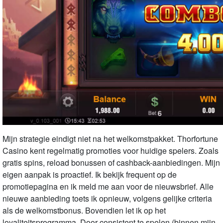
Mijn strategie eindigt niet na het welkomstpakket. Thorfortune
Casino kent regelmatig promoties voor huidige spelers. Zoals
gratis spins, reload bonussen of cashback-aanbiedingen. Mijn
eigen aanpak is proactief. Ik bekijk frequent op de
promotiepagina en ik meld me aan voor de nieuwsbrief. Alle
nieuwe aanbieding toets ik opnieuw, volgens gelijke criteria
als de welkomstbonus. Bovendien let ik op het
loyaliteitsprogramma. Door consistent te spelen (binnen mijn