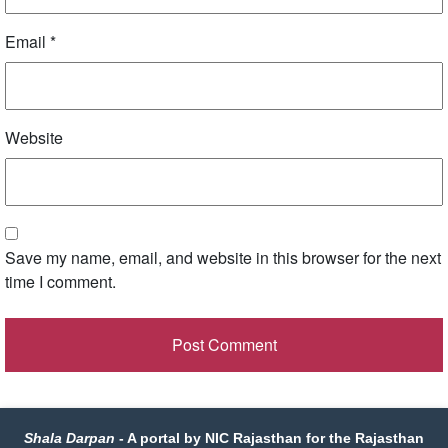
Email
*
Website
Save my name, email, and website in this browser for the next
time I comment.
Shala Darpan
- A portal by NIC Rajasthan for the Rajasthan