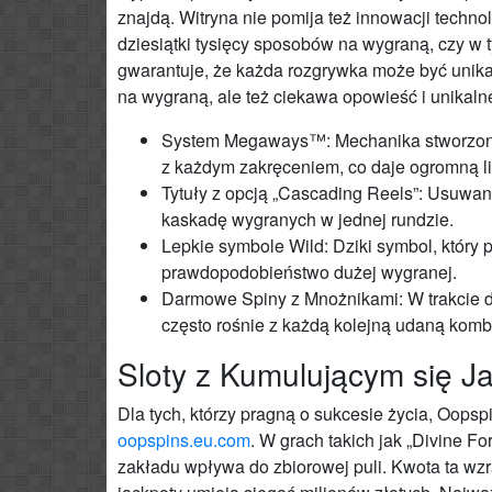
znajdą. Witryna nie pomija też innowacji tech
dziesiątki tysięcy sposobów na wygraną, czy w 
gwarantuje, że każda rozgrywka może być unik
na wygraną, ale też ciekawa opowieść i unikaln
System Megaways™: Mechanika stworzona 
z każdym zakręceniem, co daje ogromną li
Tytuły z opcją „Cascading Reels”: Usuw
kaskadę wygranych w jednej rundzie.
Lepkie symbole Wild: Dziki symbol, który 
prawdopodobieństwo dużej wygranej.
Darmowe Spiny z Mnożnikami: W trakcie
często rośnie z każdą kolejną udaną komb
Sloty z Kumulującym się J
Dla tych, którzy pragną o sukcesie życia, Oop
oopspins.eu.com
. W grach takich jak „Divine 
zakładu wpływa do zbiorowej puli. Kwota ta wzra