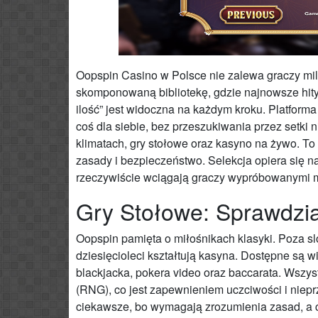
Oopspin Casino w Polsce nie zalewa graczy mil
skomponowaną bibliotekę, gdzie najnowsze hity
ilość” jest widoczna na każdym kroku. Platform
coś dla siebie, bez przeszukiwania przez setki
klimatach, gry stołowe oraz kasyno na żywo. To 
zasady i bezpieczeństwo. Selekcja opiera się na
rzeczywiście wciągają graczy wypróbowanymi 
Gry Stołowe: Sprawdzia
Oopspin pamięta o miłośnikach klasyki. Poza sl
dziesięcioleci kształtują kasyna. Dostępne są w
blackjacka, pokera video oraz baccarata. Wszy
(RNG), co jest zapewnieniem uczciwości i niepr
ciekawsze, bo wymagają zrozumienia zasad, a cz