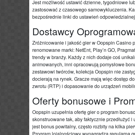
Jest możliwość ustawić dzienne, tygodniowe lub 
zastosować z czasowego samowykluczenia. Kasy
bezpośrednie linki do ustawień odpowiedzialnej
Dostawcy Oprogramowan
Zróżnicowanie i jakość gier w Oopspin Casino 
renomowane marki: NetEnt, Play’n GO, Pragmatic 
trendy w branży. Każdy z nich dodaje coś unikal
animowanych, inni opracowują pomysłowe bonusy,
zestawowi twórców, kolekcja Oopspin nie zastyg
docierają na rynek. Gracze mają więc dostęp do 
zwrotu (RTP) i dopasowanie do urządzeń mobiln
Oferty bonusowe i Pro
Oopspin uzupełnia ofertę gier o program bonus
skonstruowane tak, aby faktycznie przedłużyć i 
jest bonus powitalny, często rozbity na kilka p
Program lojalnościowy wynagradza regularną grę