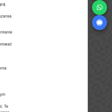
ącą
 szansa
zmianie
nerować
enia
nym
ć. Te