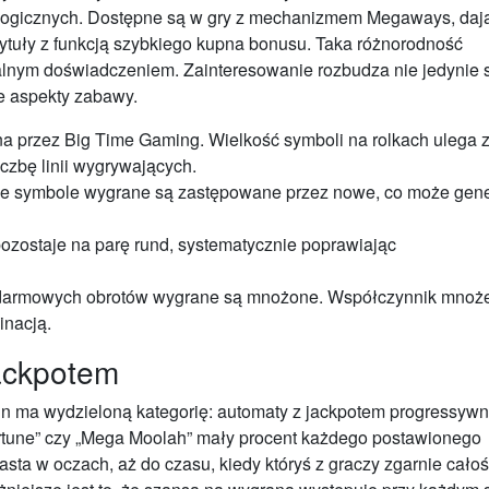
nologicznych. Dostępne są w gry z mechanizmem Megaways, daj
tytuły z funkcją szybkiego kupna bonusu. Taka różnorodność
alnym doświadczeniem. Zainteresowanie rozbudza nie jedynie
e aspekty zabawy.
przez Big Time Gaming. Wielkość symboli na rolkach ulega 
czbę linii wygrywających.
ane symbole wygrane są zastępowane przez nowe, co może ge
pozostaje na parę rund, systematycznie poprawiając
 darmowych obrotów wygrane są mnożone. Współczynnik mnoż
inacją.
ackpotem
spin ma wydzieloną kategorię: automaty z jackpotem progressyw
Fortune” czy „Mega Moolah” mały procent każdego postawionego
sta w oczach, aż do czasu, kiedy któryś z graczy zgarnie całoś