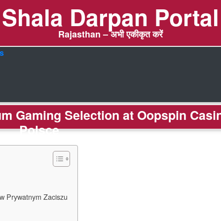
Shala Darpan Portal
Rajasthan – अभी एकीकृत करें
s
um Gaming Selection at Oopspin Casi
Polsce
 w Prywatnym Zaciszu