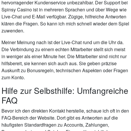
hervorragender Kundenservice unbezahlbar. Der Support bei
Spinsy Casino ist in mehreren Sprachen und über Wege wie
Live-Chat und E-Mail verfügbar. Zügige, hilfreiche Antworten
klären die Fragen. So kann ich mich schnell wieder dem Spiel
zuwenden.
Meiner Meinung nach ist der Live-Chat rund um die Uhr da.
Die Verbindung zu einem echten Mitarbeiter stellt sich meist
in weniger als einer Minute her. Die Mitarbeiter sind nicht nur
hilfsbereit, sie kennen sich auch aus. Sie geben präzise
Auskunft zu Bonusregeln, technischen Aspekten oder Fragen
zum Konto.
Hilfe zur Selbsthilfe: Umfangreiche
FAQ
Bevor ich den direkten Kontakt herstelle, schaue ich oft in den
FAQ-Bereich der Website. Dort gibt es Antworten auf die
häufigsten Standardfragen zu Accounts, Zahlungen,