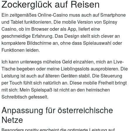
Zockerglück auf Reisen
Ein zeitgemäßes Online-Casino muss auch auf Smartphone
und Tablet funktionieren. Die mobile Version von Spinsy
Casino, ob im Browser oder als App, liefert eine
geschmeidige Erfahrung. Das Design stellt sich clever an
kompaktere Bildschirme an, ohne dass Spielauswahl oder
Funktionen leiden.
Ich kann unterwegs mühelos Geld einzahlen, mich an Live-
Tische begeben oder meine Lieblingsslots ausprobieren. Die
Leistung ist auch auf älteren Geräten stabil. Die Steuerung
per Touch fühlt sich natürlich an. Diese mobile Freiheit bringt
mit sich: Mein Spielspaß ist nicht an den heimischen
Schreibtisch gefesselt.
Anpassung für österreichische
Netze
Besonders positiv erscheint die optimierte Leistung auf