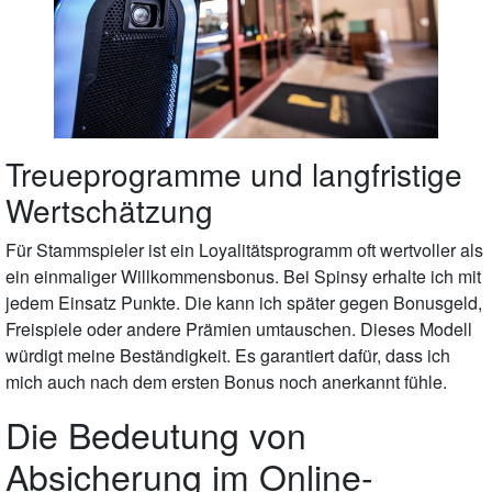
Treueprogramme und langfristige
Wertschätzung
Für Stammspieler ist ein Loyalitätsprogramm oft wertvoller als
ein einmaliger Willkommensbonus. Bei Spinsy erhalte ich mit
jedem Einsatz Punkte. Die kann ich später gegen Bonusgeld,
Freispiele oder andere Prämien umtauschen. Dieses Modell
würdigt meine Beständigkeit. Es garantiert dafür, dass ich
mich auch nach dem ersten Bonus noch anerkannt fühle.
Die Bedeutung von
Absicherung im Online-