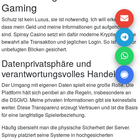
Gaming
Schutz ist kein Luxus, sie ist notwendig. Ich will erkennen,
dass mein Geld und meine Informationen gut aufgehoben
sind. Spinsy Casino setzt ein dafür moderne Kryptierung. Sie
bewahrt alle Transaktion und jeglichen Login. So ist alles vor
unbefugten Blicken gesichert.
Datenprivatsphäre und
verantwortungsvolles Handeln
Der Umgang mit eigenen Daten spielt eine große Rolle. Die
Plattform hält sich penibel an die Regeln, insbesondere an
die DSGVO. Meine privaten Informationen gibt sie keinesfalls
weiter. Diese Transparenz erzeugt Vertrauen und ist die Basis
für eine langfristige Spielerbeziehung.
Häufig übersieht man die physische Sicherheit der Server.
Spinsy platziert seine Systeme in hochgesicherten