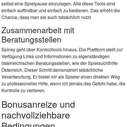
selbst eine Spielpause einzulegen. Alle diese Tools sind
einfach auffindbar und einfach zu bedienen. Das erhöht die
Chance, dass man sie auch tatsächlich nutzt.
Zusammenarbeit mit
Beratungsstellen
Spinsy geht über Kontrolltools hinaus. Die Plattform stellt zur
Verfügung Links und Informationen zu eigenständigen
österreichischen Beratungsstellen, wie der Spielsuchthilfe
Österreich. Dieser Schritt demonstriert tatsächliche
Verantwortung. Er bietet mir als Spieler einen direkten Weg
zu professioneller Hilfe, wenn ich jemals das Gefühl habe, die
Kontrolle zu verlieren.
Bonusanreize und
nachvollziehbare
Bedingungen