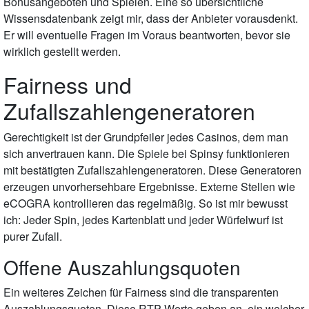
Bonusangeboten und Spielen. Eine so übersichtliche
Wissensdatenbank zeigt mir, dass der Anbieter vorausdenkt.
Er will eventuelle Fragen im Voraus beantworten, bevor sie
wirklich gestellt werden.
Fairness und
Zufallszahlengeneratoren
Gerechtigkeit ist der Grundpfeiler jedes Casinos, dem man
sich anvertrauen kann. Die Spiele bei Spinsy funktionieren
mit bestätigten Zufallszahlengeneratoren. Diese Generatoren
erzeugen unvorhersehbare Ergebnisse. Externe Stellen wie
eCOGRA kontrollieren das regelmäßig. So ist mir bewusst
ich: Jeder Spin, jedes Kartenblatt und jeder Würfelwurf ist
purer Zufall.
Offene Auszahlungsquoten
Ein weiteres Zeichen für Fairness sind die transparenten
Auszahlungsquoten. Diese RTP-Werte geben an, ein welcher