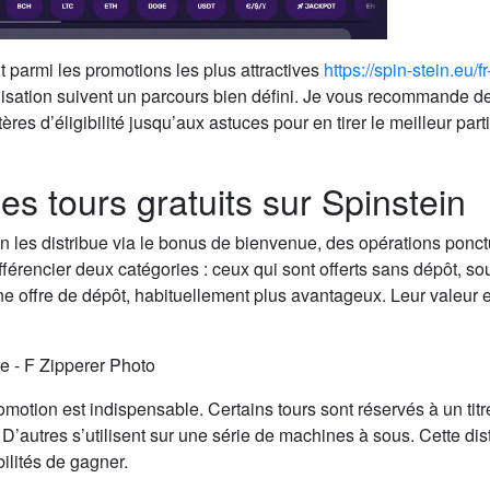
nt parmi les promotions les plus attractives
https://spin-stein.eu/fr
ilisation suivent un parcours bien défini. Je vous recommande d
s d’éligibilité jusqu’aux astuces pour en tirer le meilleur parti,
s tours gratuits sur Spinstein
ein les distribue via le bonus de bienvenue, des opérations ponct
fférencier deux catégories : ceux qui sont offerts sans dépôt, so
une offre de dépôt, habituellement plus avantageux. Leur valeur e
motion est indispensable. Certains tours sont réservés à un titr
autres s’utilisent sur une série de machines à sous. Cette dist
bilités de gagner.