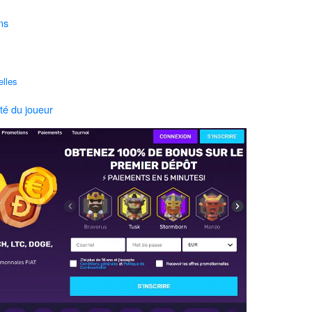
ns
lles
ité du joueur