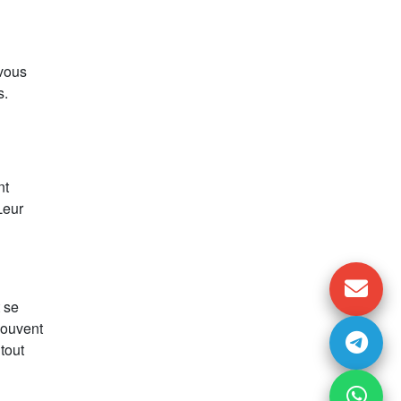
-vous
s.
nt
Leur
 se
souvent
tout