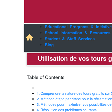
Educational Programs & Initiative
School Information & Resources
Student & Staff Services
Blog
Utilisation de vos tours 
Table of Contents
Comprendre la nature des tours gratuits sur 
Méthode étape par étape pour la réclamatio
Méthodes pour maximiser vos possibilités de
Résolution des problèmes courants