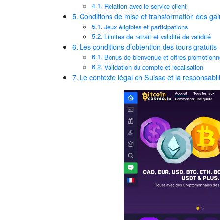
Relation avec le service client
Conditions de mise et transformation des gai
Jeux éligibles et participations
Limites de retrait et validité de validité
Les conditions d’obtention des tours gratuits
Bonus de bienvenue et offres promotionne
Validation du compte et localisation
Le contexte légal en Suisse et la responsabil