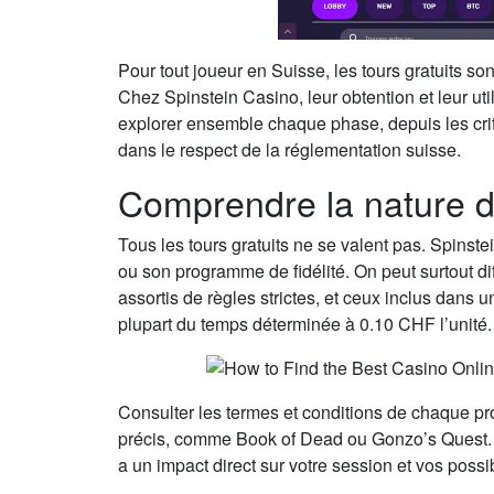
Pour tout joueur en Suisse, les tours gratuits so
Chez Spinstein Casino, leur obtention et leur ut
explorer ensemble chaque phase, depuis les critère
dans le respect de la réglementation suisse.
Comprendre la nature de
Tous les tours gratuits ne se valent pas. Spinst
ou son programme de fidélité. On peut surtout di
assortis de règles strictes, et ceux inclus dans 
plupart du temps déterminée à 0.10 CHF l’unité.
Consulter les termes et conditions de chaque pro
précis, comme Book of Dead ou Gonzo’s Quest. D’
a un impact direct sur votre session et vos possi