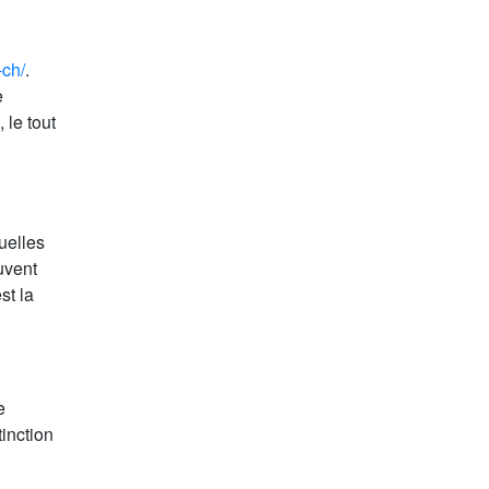
-ch/
.
e
 le tout
uelles
uvent
st la
e
inction