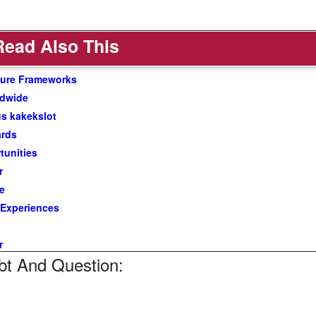
Read Also This
cture Frameworks
ldwide
tus kakekslot
ards
tunities
r
e
 Experiences
r
t And Question: