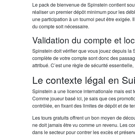
Le pack de bienvenue de Spinstein contient souve
réaliser un premier dépôt minimum pour les déblo
une participation à un tournoi peut être exigée. 
du compte soit nécessaire.
Validation du compte et loc
Spinstein doit vérifier que vous jouez depuis la 
complète de votre compte sont donc des passages
attribué. C’est une règle de sécurité essentielle
Le contexte légal en Sui
Spinstein a une licence internationale mais est 
Comme joueur basé ici, je sais que ces promotion
contrôlée, en fixant des limites de dépôt et de t
Les tours gratuits offrent un bon moyen de décou
ne doit jamais être vu comme un revenu. Les con
dans le secteur pour contrer les excès et préserv