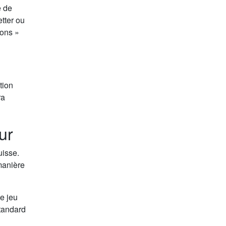
e de
tter ou
ions »
tion
ra
ur
uisse.
manière
le jeu
standard