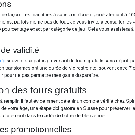
ions
même façon. Les machines à sous contribuent généralement à 1
 moins, parfois même pas du tout. Je vous invite à consulter les 
e pourcentage exact par catégorie de jeu. Cela vous assistera à
 de validité
org
souvent aux gains provenant de tours gratuits sans dépôt, p
on transformés ont une durée de vie restreinte, souvent entre 7 
oir pour ne pas permettre mes gains disparaître.
on des tours gratuits
à remplir. Il faut évidemment détenir un compte vérifié chez Spin
t de votre âge, une étape obligatoire en Suisse pour préserver l
gulièrement dans le cadre de l’offre de bienvenue.
res promotionnelles