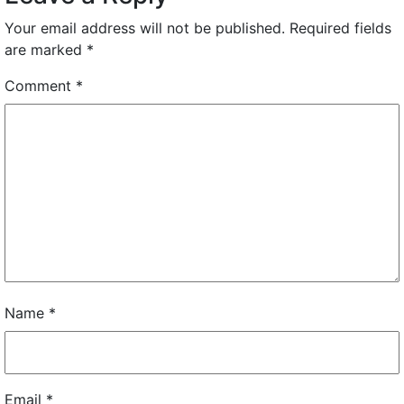
Your email address will not be published.
Required fields
are marked
*
Comment
*
Name
*
Email
*