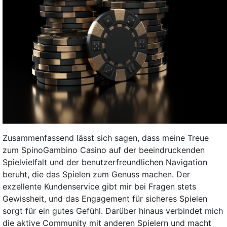
Zusammenfassend lässt sich sagen, dass meine Treue
zum SpinoGambino Casino auf der beeindruckenden
Spielvielfalt und der benutzerfreundlichen Navigation
beruht, die das Spielen zum Genuss machen. Der
exzellente Kundenservice gibt mir bei Fragen stets
Gewissheit, und das Engagement für sicheres Spielen
sorgt für ein gutes Gefühl. Darüber hinaus verbindet mich
die aktive Community mit anderen Spielern und macht