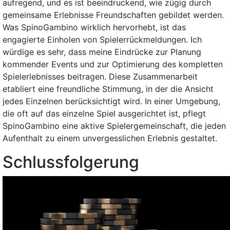
aufregend, und es ist beeindruckend, wie zügig durch
gemeinsame Erlebnisse Freundschaften gebildet werden.
Was SpinoGambino wirklich hervorhebt, ist das
engagierte Einholen von Spielerrückmeldungen. Ich
würdige es sehr, dass meine Eindrücke zur Planung
kommender Events und zur Optimierung des kompletten
Spielerlebnisses beitragen. Diese Zusammenarbeit
etabliert eine freundliche Stimmung, in der die Ansicht
jedes Einzelnen berücksichtigt wird. In einer Umgebung,
die oft auf das einzelne Spiel ausgerichtet ist, pflegt
SpinoGambino eine aktive Spielergemeinschaft, die jeden
Aufenthalt zu einem unvergesslichen Erlebnis gestaltet.
Schlussfolgerung