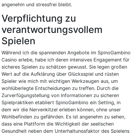
angenehm und stressfrei bleibt.
Verpflichtung zu
verantwortungsvollem
Spielen
Während ich die spannenden Angebote im SpinoGambino
Casino erlebe, habe ich deren intensives Engagement für
sicheres Spielen zu schätzen gewusst. Sie legen großen
Wert auf die Aufklärung über Glücksspiel und rüsten
Spieler wie mich mit wichtigen Werkzeugen aus, um
wohlüberlegte Entscheidungen zu treffen. Durch die
Zurverfügungstellung von Informationen zu sicheren
Spielpraktiken etabliert SpinoGambino ein Setting, in
dem wir die Nervenkitzel erleben können, ohne unser
Wohlbefinden zu gefährden. Es ist angenehm zu sehen,
dass eine Plattform die Wichtigkeit der seelischen
Gesundheit neben dem Unterhaltungsfaktor des Spielens