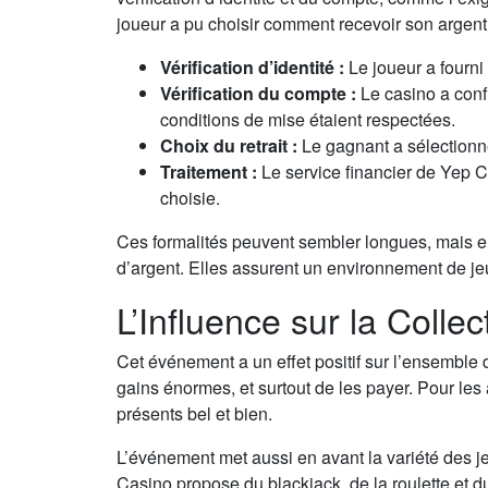
joueur a pu choisir comment recevoir son argent
Vérification d’identité :
Le joueur a fourni
Vérification du compte :
Le casino a conf
conditions de mise étaient respectées.
Choix du retrait :
Le gagnant a sélectionné
Traitement :
Le service financier de Yep Ca
choisie.
Ces formalités peuvent sembler longues, mais el
d’argent. Elles assurent un environnement de je
L’Influence sur la Colle
Cet événement a un effet positif sur l’ensemble 
gains énormes, et surtout de les payer. Pour les 
présents bel et bien.
L’événement met aussi en avant la variété des 
Casino propose du blackjack, de la roulette et 