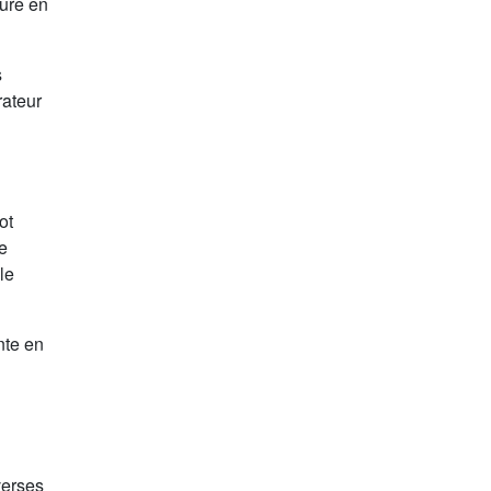
sure en
s
rateur
ot
e
le
nte en
verses