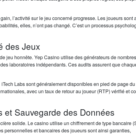
ain, l’activité sur le jeu concerné progresse. Les joueurs sont a
babilités, elles, n’ont pas changé. C’est un processus psycholo
té des Jeux
 de jeu honnête. Yep Casino utilise des générateurs de nombre
par des laboratoires indépendants. Ces audits assurent que chaqu
iTech Labs sont généralement disponibles en pied de page du si
ernationales, avec un taux de retour au joueur (RTP) vérifié et 
ns et Sauvegarde des Données
ancière solide. Le casino utilise un chiffrement de type bancaire 
es personnelles et bancaires des joueurs sont ainsi garanties,