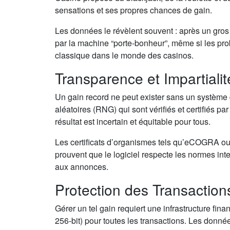
sensations et ses propres chances de gain.
Les données le révèlent souvent : après un gros g
par la machine “porte-bonheur”, même si les pro
classique dans le monde des casinos.
Transparence et Impartiali
Un gain record ne peut exister sans un système
aléatoires (RNG) qui sont vérifiés et certifiés 
résultat est incertain et équitable pour tous.
Les certificats d’organismes tels qu’eCOGRA ou 
prouvent que le logiciel respecte les normes int
aux annonces.
Protection des Transactio
Gérer un tel gain requiert une infrastructure fin
256-bit) pour toutes les transactions. Les donné