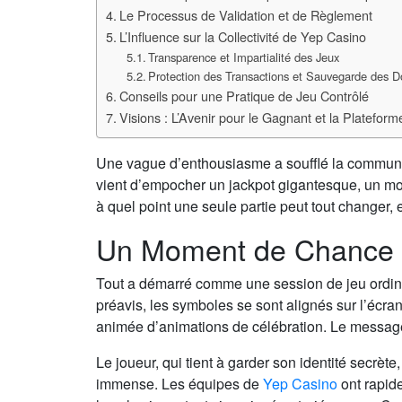
Le Processus de Validation et de Règlement
L’Influence sur la Collectivité de Yep Casino
Transparence et Impartialité des Jeux
Protection des Transactions et Sauvegarde des 
Conseils pour une Pratique de Jeu Contrôlé
Visions : L’Avenir pour le Gagnant et la Plateform
Une vague d’enthousiasme a soufflé la communa
vient d’empocher un jackpot gigantesque, un montan
à quel point une seule partie peut tout changer, e
Un Moment de Chance 
Tout a démarré comme une session de jeu ordin
préavis, les symboles se sont alignés sur l’écra
animée d’animations de célébration. Le message ét
Le joueur, qui tient à garder son identité secrète
immense. Les équipes de
Yep Casino
ont rapide