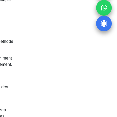
 méthode
chiment
rement.
e des
 Yep
res