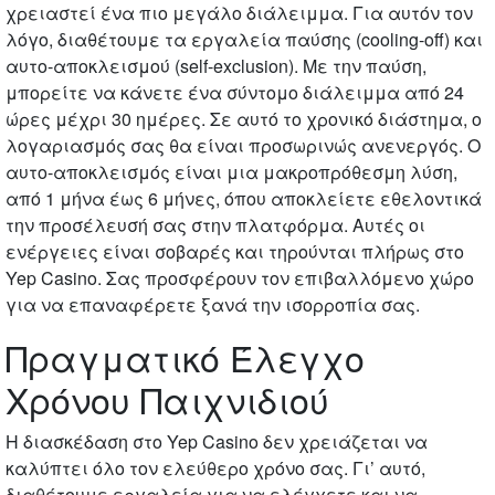
χρειαστεί ένα πιο μεγάλο διάλειμμα. Για αυτόν τον
λόγο, διαθέτουμε τα εργαλεία παύσης (cooling-off) και
αυτο-αποκλεισμού (self-exclusion). Με την παύση,
μπορείτε να κάνετε ένα σύντομο διάλειμμα από 24
ώρες μέχρι 30 ημέρες. Σε αυτό το χρονικό διάστημα, ο
λογαριασμός σας θα είναι προσωρινώς ανενεργός. Ο
αυτο-αποκλεισμός είναι μια μακροπρόθεσμη λύση,
από 1 μήνα έως 6 μήνες, όπου αποκλείετε εθελοντικά
την προσέλευσή σας στην πλατφόρμα. Αυτές οι
ενέργειες είναι σοβαρές και τηρούνται πλήρως στο
Yep Casino. Σας προσφέρουν τον επιβαλλόμενο χώρο
για να επαναφέρετε ξανά την ισορροπία σας.
Πραγματικό Έλεγχο
Χρόνου Παιχνιδιού
Η διασκέδαση στο Yep Casino δεν χρειάζεται να
καλύπτει όλο τον ελεύθερο χρόνο σας. Γι’ αυτό,
διαθέτουμε εργαλεία για να ελέγχετε και να