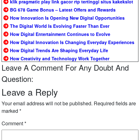
klik pragmatic play link gacor rtp tertinggi situs kakekslot
BG 678 Game Bonus – Latest Offers and Rewards
How Innovation Is Opening New Digital Opportunities
The Digital World Is Evolving Faster Than Ever
How Digital Entertainment Continues to Evolve
How Digital Innovation Is Changing Everyday Experiences
How Digital Trends Are Shaping Everyday Life
How Creativity and Technology Work Together
Leave A Comment For Any Doubt And
Question:
Leave a Reply
Your email address will not be published.
Required fields are
marked
*
Comment
*