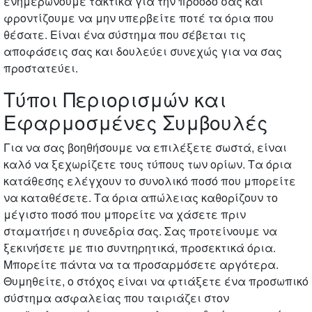
ενημερώνουμε τακτικά για την πρόοδό σας και
φροντίζουμε να μην υπερβείτε ποτέ τα όρια που
θέσατε. Είναι ένα σύστημα που σέβεται τις
αποφάσεις σας και δουλεύει συνεχώς για να σας
προστατεύει.
Τύποι Περιορισμών και
Εφαρμοσμένες Συμβουλές
Για να σας βοηθήσουμε να επιλέξετε σωστά, είναι
καλό να ξεχωρίζετε τους τύπους των ορίων. Τα όρια
κατάθεσης ελέγχουν το συνολικό ποσό που μπορείτε
να καταθέσετε. Τα όρια απώλειας καθορίζουν το
μέγιστο ποσό που μπορείτε να χάσετε πριν
σταματήσει η συνεδρία σας. Σας προτείνουμε να
ξεκινήσετε με πιο συντηρητικά, προσεκτικά όρια.
Μπορείτε πάντα να τα προσαρμόσετε αργότερα.
Θυμηθείτε, ο στόχος είναι να φτιάξετε ένα προσωπικό
σύστημα ασφαλείας που ταιριάζει στον