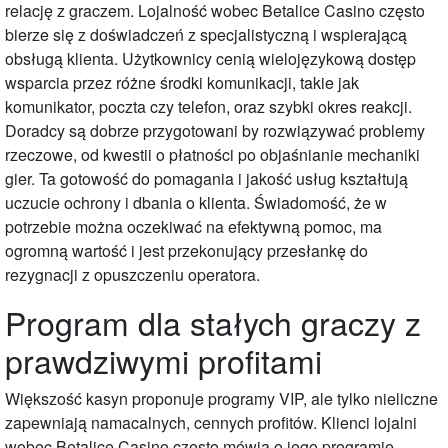
relację z graczem. Lojalność wobec Betalice Casino często
bierze się z doświadczeń z specjalistyczną i wspierającą
obsługą klienta. Użytkownicy cenią wielojęzykową dostęp
wsparcia przez różne środki komunikacji, takie jak
komunikator, poczta czy telefon, oraz szybki okres reakcji.
Doradcy są dobrze przygotowani by rozwiązywać problemy
rzeczowe, od kwestii o płatności po objaśnianie mechaniki
gier. Ta gotowość do pomagania i jakość usług kształtują
uczucie ochrony i dbania o klienta. Świadomość, że w
potrzebie można oczekiwać na efektywną pomoc, ma
ogromną wartość i jest przekonujący przesłankę do
rezygnacji z opuszczeniu operatora.
Program dla stałych graczy z
prawdziwymi profitami
Większość kasyn proponuje programy VIP, ale tylko nieliczne
zapewniają namacalnych, cennych profitów. Klienci lojalni
wobec Betalice Casino często mówią o jego programie