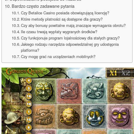
Bardzo często zadawane pytania
Czy Betalice Casino posiada obowiązującą licencję?
Które metody płatności są dostępne dla graczy?
Czy aby bonusy powitalne mają znaczące wymagania obrotu?
Ile czasu trwają wypłaty wygranych środków?
Czy funkcjonuje program lojalnościowy dla stałych graczy?
Jakiego rodzaju narzędzia odpowiedzialnej gry udostępnia
platforma?
Czy mogę grać na urządzeniach mobilnych?