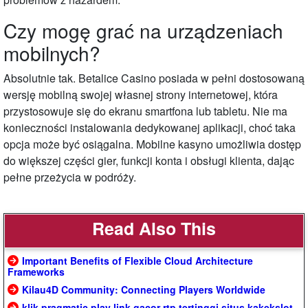
Czy mogę grać na urządzeniach
mobilnych?
Absolutnie tak. Betalice Casino posiada w pełni dostosowaną
wersję mobilną swojej własnej strony internetowej, która
przystosowuje się do ekranu smartfona lub tabletu. Nie ma
konieczności instalowania dedykowanej aplikacji, choć taka
opcja może być osiągalna. Mobilne kasyno umożliwia dostęp
do większej części gier, funkcji konta i obsługi klienta, dając
pełne przeżycia w podróży.
Read Also This
Important Benefits of Flexible Cloud Architecture
Frameworks
Kilau4D Community: Connecting Players Worldwide
klik pragmatic play link gacor rtp tertinggi situs kakekslot