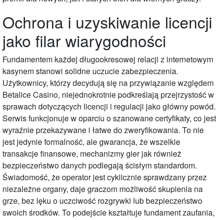
Ochrona i uzyskiwanie licencji
jako filar wiarygodności
Fundamentem każdej długookresowej relacji z internetowym
kasynem stanowi solidne uczucie zabezpieczenia.
Użytkownicy, którzy decydują się na przywiązanie względem
Betalice Casino, niejednokrotnie podkreślają przejrzystość w
sprawach dotyczących licencji i regulacji jako główny powód.
Serwis funkcjonuje w oparciu o szanowane certyfikaty, co jest
wyraźnie przekazywane i łatwe do zweryfikowania. To nie
jest jedynie formalność, ale gwarancja, że wszelkie
transakcje finansowe, mechanizmy gier jak również
bezpieczeństwo danych podlegają ścisłym standardom.
Świadomość, że operator jest cyklicznie sprawdzany przez
niezależne organy, daje graczom możliwość skupienia na
grze, bez lęku o uczciwość rozgrywki lub bezpieczeństwo
swoich środków. To podejście kształtuje fundament zaufania,