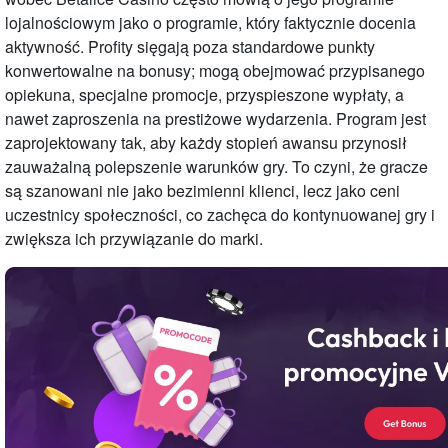
lojalnościowym jako o programie, który faktycznie docenia
aktywność. Profity sięgają poza standardowe punkty
konwertowalne na bonusy; mogą obejmować przypisanego
opiekuna, specjalne promocje, przyspieszone wypłaty, a
nawet zaproszenia na prestiżowe wydarzenia. Program jest
zaprojektowany tak, aby każdy stopień awansu przynosił
zauważalną polepszenie warunków gry. To czyni, że gracze
są szanowani nie jako bezimienni klienci, lecz jako ceni
uczestnicy społeczności, co zachęca do kontynuowanej gry i
zwiększa ich przywiązanie do marki.