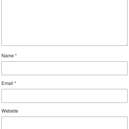
Name
*
Email
*
Website