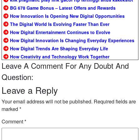
BG 678 Game Bonus – Latest Offers and Rewards
How Innovation Is Opening New Digital Opportunities
The Digital World Is Evolving Faster Than Ever
How Digital Entertainment Continues to Evolve
How Digital Innovation Is Changing Everyday Experiences
How Digital Trends Are Shaping Everyday Life
How Creativity and Technology Work Together
Leave A Comment For Any Doubt And
Question:
Leave a Reply
Your email address will not be published.
Required fields are
marked
*
Comment
*