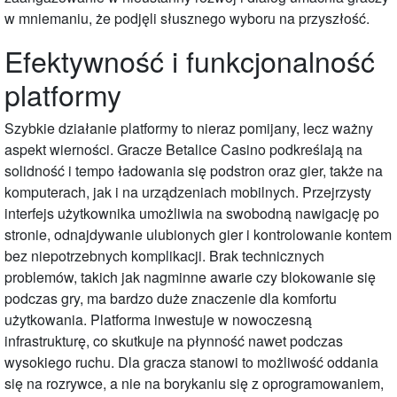
w mniemaniu, że podjęli słusznego wyboru na przyszłość.
Efektywność i funkcjonalność
platformy
Szybkie działanie platformy to nieraz pomijany, lecz ważny
aspekt wierności. Gracze Betalice Casino podkreślają na
solidność i tempo ładowania się podstron oraz gier, także na
komputerach, jak i na urządzeniach mobilnych. Przejrzysty
interfejs użytkownika umożliwia na swobodną nawigację po
stronie, odnajdywanie ulubionych gier i kontrolowanie kontem
bez niepotrzebnych komplikacji. Brak technicznych
problemów, takich jak nagminne awarie czy blokowanie się
podczas gry, ma bardzo duże znaczenie dla komfortu
użytkowania. Platforma inwestuje w nowoczesną
infrastrukturę, co skutkuje na płynność nawet podczas
wysokiego ruchu. Dla gracza stanowi to możliwość oddania
się na rozrywce, a nie na borykaniu się z oprogramowaniem,