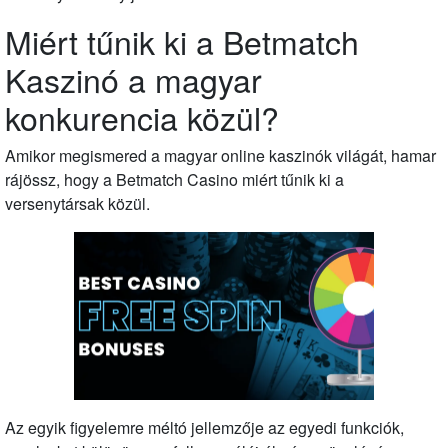
Miért tűnik ki a Betmatch
Kaszinó a magyar
konkurencia közül?
Amikor megismered a magyar online kaszinók világát, hamar
rájössz, hogy a Betmatch Casino miért tűnik ki a
versenytársak közül.
Az egyik figyelemre méltó jellemzője az egyedi funkciók,