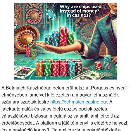
A Betmatch Kaszinóban belemerülhetsz a „Pörgess és nyerj”
élményében, amelyet kifejezetten a magyar felhasználók
számára szabtak testre
https://bet-match-casino.eu/
. A
játékautomaták és valós idejű osztós opciók széles
választékával biztosan megtalálsz valamit, ami felkelti az
érdeklődésedet. A platform a játékélményt is előtérbe helyezi,
így a navigáció könnyű. De ami igazán megkülönbözteti a