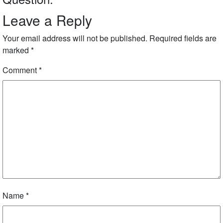
Leave a Reply
Your email address will not be published.
Required fields are
marked
*
Comment
*
Name
*