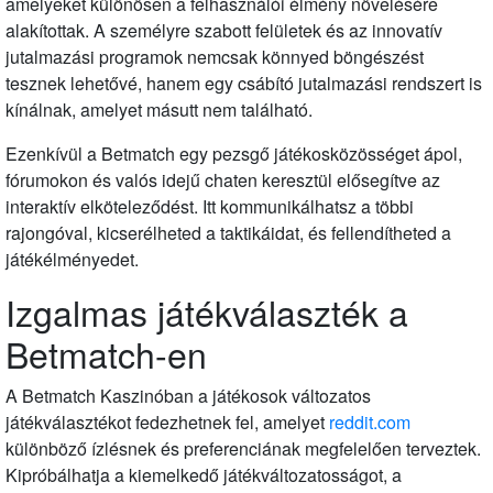
amelyeket különösen a felhasználói élmény növelésére
alakítottak. A személyre szabott felületek és az innovatív
jutalmazási programok nemcsak könnyed böngészést
tesznek lehetővé, hanem egy csábító jutalmazási rendszert is
kínálnak, amelyet másutt nem található.
Ezenkívül a Betmatch egy pezsgő játékosközösséget ápol,
fórumokon és valós idejű chaten keresztül elősegítve az
interaktív elköteleződést. Itt kommunikálhatsz a többi
rajongóval, kicserélheted a taktikáidat, és fellendítheted a
játékélményedet.
Izgalmas játékválaszték a
Betmatch-en
A Betmatch Kaszinóban a játékosok változatos
játékválasztékot fedezhetnek fel, amelyet
reddit.com
különböző ízlésnek és preferenciának megfelelően terveztek.
Kipróbálhatja a kiemelkedő játékváltozatosságot, a