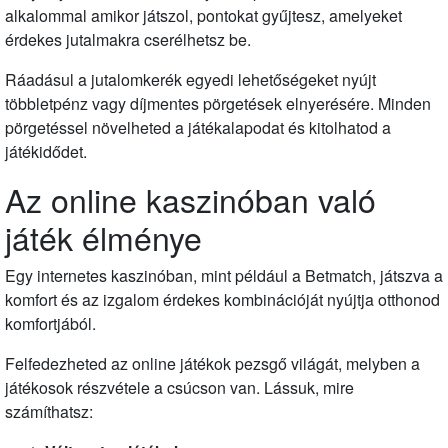
alkalommal amikor játszol, pontokat gyűjtesz, amelyeket
érdekes jutalmakra cserélhetsz be.
Ráadásul a jutalomkerék egyedi lehetőségeket nyújt
többletpénz vagy díjmentes pörgetések elnyerésére. Minden
pörgetéssel növelheted a játékalapodat és kitolhatod a
játékidődet.
Az online kaszinóban való
játék élménye
Egy internetes kaszinóban, mint például a Betmatch, játszva a
komfort és az izgalom érdekes kombinációját nyújtja otthonod
komfortjából.
Felfedezheted az online játékok pezsgő világát, melyben a
játékosok részvétele a csúcson van. Lássuk, mire
számíthatsz: