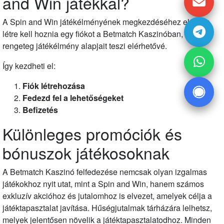
and Win játékkal?
A Spin and Win játékélményének megkezdéséhez először
létre kell hoznia egy fiókot a Betmatch Kaszinóban, amely
rengeteg játékélmény alapjait teszi elérhetővé.
Így kezdheti el:
Fiók létrehozása
Fedezd fel a lehetőségeket
Befizetés
Különleges promóciók és
bónuszok játékosoknak
A Betmatch Kaszinó felfedezése nemcsak olyan izgalmas
játékokhoz nyit utat, mint a Spin and Win, hanem számos
exkluzív akcióhoz és jutalomhoz is elvezet, amelyek célja a
játéktapasztalat javítása. Hűségjutalmak tárházára lelhetsz,
melyek jelentősen növelik a játéktapasztalatodhoz. Minden