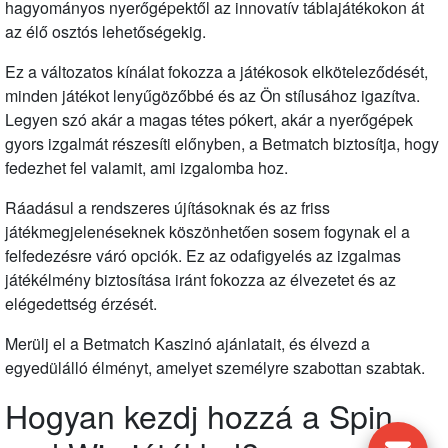
hagyományos nyerőgépektől az innovatív táblajátékokon át
az élő osztós lehetőségekig.
Ez a változatos kínálat fokozza a játékosok elköteleződését,
minden játékot lenyűgözőbbé és az Ön stílusához igazítva.
Legyen szó akár a magas tétes pókert, akár a nyerőgépek
gyors izgalmát részesíti előnyben, a Betmatch biztosítja, hogy
fedezhet fel valamit, ami izgalomba hoz.
Ráadásul a rendszeres újításoknak és az friss
játékmegjelenéseknek köszönhetően sosem fogynak el a
felfedezésre váró opciók. Ez az odafigyelés az izgalmas
játékélmény biztosítása iránt fokozza az élvezetet és az
elégedettség érzését.
Merülj el a Betmatch Kaszinó ajánlatait, és élvezd a
egyedülálló élményt, amelyet személyre szabottan szabtak.
Hogyan kezdj hozzá a Spin