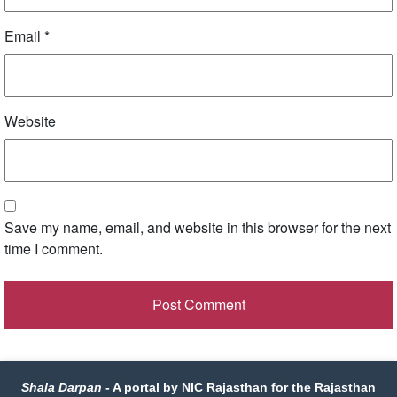
Email
*
Website
Save my name, email, and website in this browser for the next
time I comment.
Shala Darpan
- A portal by NIC Rajasthan for the Rajasthan