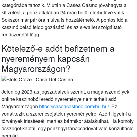
kategóriába tartozik. Miután a Casea Casino jóváhagyta a
kifizetést, a pénz általában 24 órán belül elérhetővé válik.
Sokszor már pár óra múlva is hozzáférhető. A pontos idő a
kaszinó belső feldolgozásától és az e-wallet szolgáltató
rendszerétől függ.
Kötelező-e adót befizetnem a
nyereményem kapcsán
Magyarországon?
Jelenleg 2023-as jogszabályok szerint, a magánszemélyek
online kaszinóból eredő nyereménye nem terheli adó
Magyarországon
https://caseacasinoo.com/hu-hu/
. Ez
vonatkozik a szerencsejáték nyereményeire. Azért figyelni a
törvények frissítését, mert ez bármikor átalakulhat. Ha komoly
összeget kaptál, egy pénzügyi tanácsadóval való konzultáció
nem árt.