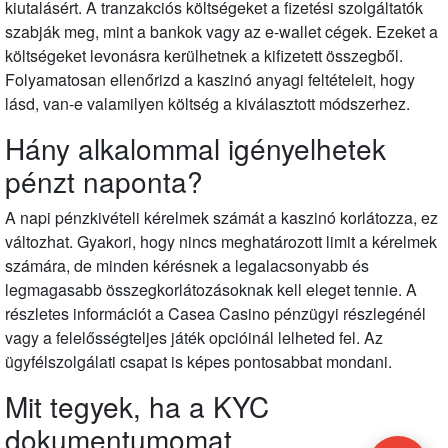
kiutalásért. A tranzakciós költségeket a fizetési szolgáltatók
szabják meg, mint a bankok vagy az e-wallet cégek. Ezeket a
költségeket levonásra kerülhetnek a kifizetett összegből.
Folyamatosan ellenőrizd a kaszinó anyagi feltételeit, hogy
lásd, van-e valamilyen költség a kiválasztott módszerhez.
Hány alkalommal igényelhetek
pénzt naponta?
A napi pénzkivételi kérelmek számát a kaszinó korlátozza, ez
változhat. Gyakori, hogy nincs meghatározott limit a kérelmek
számára, de minden kérésnek a legalacsonyabb és
legmagasabb összegkorlátozásoknak kell eleget tennie. A
részletes információt a Casea Casino pénzügyi részlegénél
vagy a felelősségteljes játék opcióinál lelheted fel. Az
ügyfélszolgálati csapat is képes pontosabbat mondani.
Mit tegyek, ha a KYC
dokumentumomat