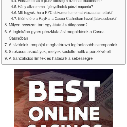
Felszámolnak-e plusz költség a azonnali kiutalásért?
Hány alkalommal igényelhetek pénzt naponta?
Mit tegyek, ha a KYC dokumentumomat visszautasították?
Elérhető-e a PayPal a Casea Casinóban hazai játékosoknak?
Milyen hosszan tart egy átutalás átlagosan?
A leginkább gyors pénzkiutalási megoldások a Casea
Casinóban
A kivételek tempóját meghatározó legfontosabb szempontok
Szokásos akadályok, melyek késleltethetik a pénzkivételt
A tranzakciós limitek és hatásaik a sebességre