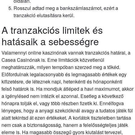
oldalán.
Rosszul adtad meg a bankszámlaszámot, ezért a
tranzakció elutasításra kerül.
A tranzakciós limitek és
hatásaik a sebességre
Valamennyi online kaszinónak vannak tranzakciós határai, a
Casea Casinónak is. Eme limitációk közvetlenül
meghatározzák, milyen tempóban szerzed meg a tőkéd.
Előfordulnak legalacsonyabb és legmagasabb értékek egy
kifizetésre, de léteznek napi, hetenkénti és hónaponkénti
felső határok is. Ha mondjuk átléped a havi maximumot, akkor
a igénylésed nem intézik el azonnal. Esetleg a következő
hónapra tolják el, vagy több részben fizetik ki. Ennélfogva
lényeges, hogy a anyagi szekcióknál avagy a tudatos játék fül
alatt tekintsd át ezen értékeket. A korlátok tiszteletben tartása
nem csak a biztonságosság, hanem a felelősségteljes játék
eleme is. Ha magasabb összegű gyors kiutalást tervezel,