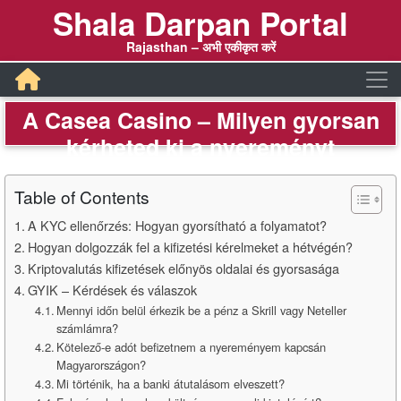
Shala Darpan Portal
Rajasthan – अभी एकीकृत करें
A Casea Casino – Milyen gyorsan
kérheted ki a nyereményt
Magyarországon?
Table of Contents
A KYC ellenőrzés: Hogyan gyorsítható a folyamatot?
Hogyan dolgozzák fel a kifizetési kérelmeket a hétvégén?
Kriptovalutás kifizetések előnyös oldalai és gyorsasága
GYIK – Kérdések és válaszok
Mennyi időn belül érkezik be a pénz a Skrill vagy Neteller
számlámra?
Kötelező-e adót befizetnem a nyereményem kapcsán
Magyarországon?
Mi történik, ha a banki átutalásom elveszett?