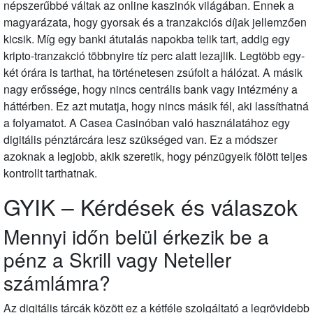
népszerűbbé váltak az online kaszinók világában. Ennek a
magyarázata, hogy gyorsak és a tranzakciós díjak jellemzően
kicsik. Míg egy banki átutalás napokba telik tart, addig egy
kripto-tranzakció többnyire tíz perc alatt lezajlik. Legtöbb egy-
két órára is tarthat, ha történetesen zsúfolt a hálózat. A másik
nagy erőssége, hogy nincs centrális bank vagy intézmény a
háttérben. Ez azt mutatja, hogy nincs másik fél, aki lassíthatná
a folyamatot. A Casea Casinóban való használatához egy
digitális pénztárcára lesz szükséged van. Ez a módszer
azoknak a legjobb, akik szeretik, hogy pénzügyeik fölött teljes
kontrollt tarthatnak.
GYIK – Kérdések és válaszok
Mennyi időn belül érkezik be a
pénz a Skrill vagy Neteller
számlámra?
Az digitális tárcák között ez a kétféle szolgáltató a legrövidebb