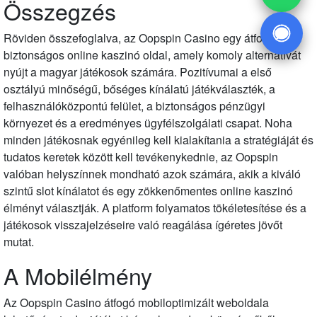
Összegzés
Röviden összefoglalva, az Oopspin Casino egy átfogó és
biztonságos online kaszinó oldal, amely komoly alternatívát
nyújt a magyar játékosok számára. Pozitívumai a első
osztályú minőségű, bőséges kínálatú játékválaszték, a
felhasználóközpontú felület, a biztonságos pénzügyi
környezet és a eredményes ügyfélszolgálati csapat. Noha
minden játékosnak egyénileg kell kialakítania a stratégiáját és
tudatos keretek között kell tevékenykednie, az Oopspin
valóban helyszínnek mondható azok számára, akik a kiváló
szintű slot kínálatot és egy zökkenőmentes online kaszinó
élményt választják. A platform folyamatos tökéletesítése és a
játékosok visszajelzéseire való reagálása ígéretes jövőt
mutat.
A Mobilélmény
Az Oopspin Casino átfogó mobiloptimizált weboldala