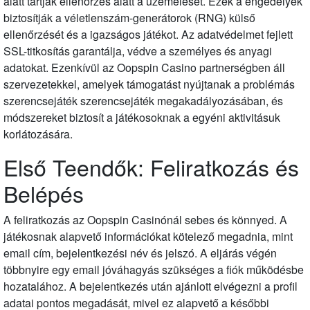
alatt tartják ellenőrzés alatt a üzemelését. Ezek a engedélyek
biztosítják a véletlenszám-generátorok (RNG) külső
ellenőrzését és a igazságos játékot. Az adatvédelmet fejlett
SSL-titkosítás garantálja, védve a személyes és anyagi
adatokat. Ezenkívül az Oopspin Casino partnerségben áll
szervezetekkel, amelyek támogatást nyújtanak a problémás
szerencsejáték szerencsejáték megakadályozásában, és
módszereket biztosít a játékosoknak a egyéni aktivitásuk
korlátozására.
Első Teendők: Feliratkozás és
Belépés
A feliratkozás az Oopspin Casinónál sebes és könnyed. A
játékosnak alapvető információkat kötelező megadnia, mint
email cím, bejelentkezési név és jelszó. A eljárás végén
többnyire egy email jóváhagyás szükséges a fiók működésbe
hozatalához. A bejelentkezés után ajánlott elvégezni a profil
adatai pontos megadását, mivel ez alapvető a későbbi